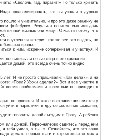
чать: «Сволочь, гад, паразит!» Но только кричать
 Надо проанализировать, как вы узнали о дурных
то пошло и унизительно, и про это даже ребенку не
твоем фейсбуке». Результат понятен: сын или дочь
кой личной жизнью они живут. Отчасти потому, что
т...
ся внутренняя истерия: как же все это выдать, но
ще большее вранье.
иться к ним, искренне сопереживая и участвуя. И
и, появились ли новые лица в его компании.
ается домой, это всегда очень точно видно.
5 лет. И не просто спрашивали: «Как дела?», а на
аботе: «Поел? Уроки сделал?» Вот и все участие в
 Со всеми проблемами и горестями он приходит в
 парит, не нравится. И такое состояние появляется у
я уйти в наркотики, в другое состояние сознания,
удете говорить: давай съездим в Прагу. А ребенок
ном или дочкой. Перво-наперво садитесь перед ним
 я тебя учила, а ты...». Сознайтесь, что это ваша
у надо делать первые шаги в строительстве моста