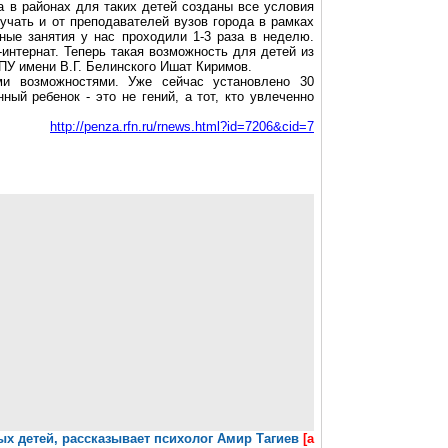
а в районах для таких детей созданы все условия
учать и от преподавателей вузов города в рамках
ные занятия у нас проходили 1-3 раза в неделю.
интернат. Теперь такая возможность для детей из
ГПУ имени В.Г. Белинского Ишат Киримов.
ми возможностями. Уже сейчас установлено 30
ый ребенок - это не гений, а тот, кто увлеченно
http://penza.rfn.ru/rnews.html?id=7206&cid=7
ых детей, рассказывает психолог Амир Тагиев
[а