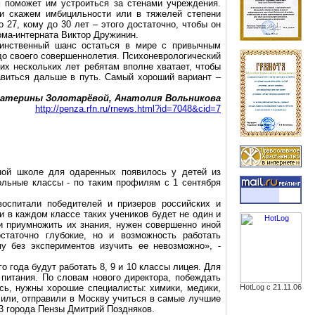
м поможет им устроиться за стенами учреждения.
ни скажем имбицильности или в тяжелей степени
 27, кому до 30 лет – этого достаточно, чтобы он
ома-интерната Виктор Дружинин.
динственный шанс остаться в мире с привычным
до своего совершеннолетия. Психоневрологический
их нескольких лет ребятам вполне хватает, чтобы
равиться дальше в путь. Самый хороший вариант –
катерины Золотарёвой, Анатолия Вольникова
http://penza.rfn.ru/rnews.html?id=7048&cid=7
нной школе для одаренных появилось у детей из
ольные классы - по таким профилям с 1 сентября
воспитали победителей и призеров российских и
 в каждом классе таких учеников будет не один и
 и приумножить их знания, нужен совершенно иной
статочно глубокие, но и возможность работать
му без экспериментов изучить ее невозможно», -
 года будут работать 8, 9 и 10 классы лицея. Для
питания. По словам нового директора, побеждать
ась, нужны хорошие специалисты: химики, медики,
HotLog с 21.11.06
чили, отправили в Москву учиться в самые лучшие
№3 города Пензы Дмитрий Поздняков.