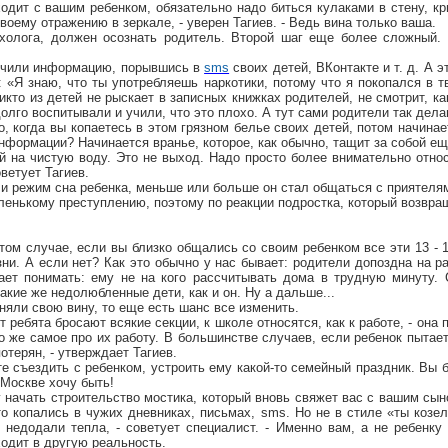
ходит с вашим ребенком, обязательно надо биться кулаками в стену, кри
своему отражению в зеркале, - уверен Тагиев. - Ведь вина только ваша.
ихолога, должен осознать родитель. Второй шаг еще более сложный.
учили информацию, порывшись в
sms
своих детей, ВКонтакте и т. д. А э
е: «Я знаю, что ты употребляешь наркотики, потому что я покопался в 
икто из детей не рыскает в записных книжках родителей, не смотрит, ка
долго воспитывали и учили, что это плохо. А тут сами родители так делаю
, когда вы копаетесь в этом грязном белье своих детей, потом начинает
информации? Начинается вранье, которое, как обычно, тащит за собой е
й на чистую воду. Это не выход. Надо просто более внимательно относ
оветует Тагиев.
и режим сна ребенка, меньше или больше он стал общаться с приятелям
ленькому преступлению, поэтому по реакции подростка, который возвращ
том случае, если вы близко общались со своим ребенком все эти 13 - 1
ни. А если нет? Как это обычно у нас бывает: родители допоздна на р
нает понимать: ему не на кого рассчитывать дома в трудную минуту.
акие же недолюбленные дети, как и он. Ну а дальше...
няли свою вину, то еще есть шанс все изменить.
ет ребята бросают всякие секции, к школе относятся, как к работе, - она
о же самое про их работу. В большинстве случаев, если ребенок пытаетс
потерян, - утверждает Тагиев.
е съездить с ребенком, устроить ему какой-то семейный праздник. Вы б
в Москве хочу быть!
у начать строительство мостика, который вновь свяжет вас с вашим сы
что копались в чужих дневниках, письмах, sms. Но не в стиле «ты козел,
, недодали тепла, - советует специалист. - Именно вам, а не ребенк
ходит в другую реальность.