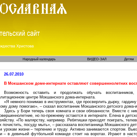
Народный календарь
ВИДЕО-ЗАЛ
Детям
26.07.2010
В Мокшанском доме-интернате оставляют совершеннолетних вос
Возможность оставить и продолжать обучать воспитанников
илитационном центре Мокшанского дома-интерната.
«Я немного понимаю в инструментах, где просверлить дырку, гардину 
ому дому помогаю», – сказал воспитанник Мокшанского детского дома-и
Здесь у Бори теперь своя комната и свои обязанности. Вместе с ни
овершеннолетние, но по-прежнему остаются в интернате. Елена в детс
зяйству. «По малярству, например. Ребятишки приходят поиграть, теле
х почистить, посуду мыть», – рассказала воспитанница Мокшанского дет
м урокам жизни – терпению и труду. Активно занимаются спортом. Выез
ни – в девичьей футбольной команде стоит на воротах. Играют в насто