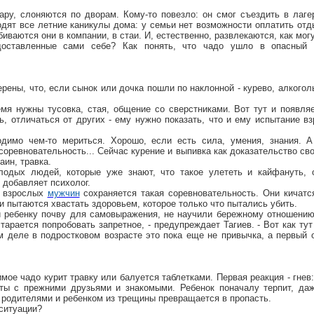
ару, слоняются по дворам. Кому-то повезло: он смог съездить в лагер
дят все летние каникулы дома: у семьи нет возможности оплатить отды
иваются они в компании, в стаи. И, естественно, развлекаются, как могу
доставленные сами себе? Как понять, что чадо ушло в опасный 
рены, что, если сынок или дочка пошли по наклонной - курево, алкоголь
мя нужны тусовка, стая, общение со сверстниками. Вот тут и появляет
, отличаться от других - ему нужно показать, что и ему испытание вз
димо чем-то мериться. Хорошо, если есть сила, умения, знания. А
оревновательность... Сейчас курение и выпивка как доказательство сво
аин, травка.
олодых людей, которые уже знают, что такое улететь и кайфануть,
 добавляет психолог.
е взрослых
мужчин
сохраняется такая соревновательность. Они кичатс
 пытаются хвастать здоровьем, которое только что пытались убить.
и ребенку почву для самовыражения, не научили бережному отношению
тарается попробовать запретное, - предупреждает Тагиев. - Вот как ту
 деле в подростковом возрасте это пока еще не привычка, а первый 
мое чадо курит травку или балуется таблетками. Первая реакция - гне
ты с прежними друзьями и знакомыми. Ребенок поначалу терпит, даж
у родителями и ребенком из трещины превращается в пропасть.
 ситуации?