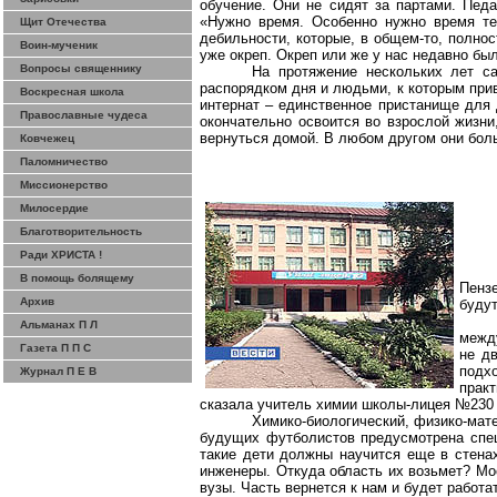
обучение. Они не сидят за партами. Пед
«Нужно время. Особенно нужно время те
Щит Отечества
дебильности, которые, в общем-то, полнос
Воин-мученик
уже окреп. Окреп или же у нас недавно бы
Вопросы священнику
На протяжение нескольких лет с
распорядком дня и людьми, к которым при
Воскресная школа
интернат – единственное пристанище для 
Православные чудеса
окончательно освоится во взрослой жизни
вернуться домой. В любом другом они бол
Ковчежец
Паломничество
Миссионерство
Милосердие
Благотворительность
Ради ХРИСТА !
В помощь болящему
Пенз
Архив
будут
Альманах П Л
между
Газета П П С
не д
подх
Журнал П Е В
прак
сказала учитель химии школы-лицея №230
Химико-биологический, физико-мате
будущих футболистов предусмотрена спец
такие дети должны научится еще в стенах
инженеры. Откуда область их возьмет? Мо
вузы. Часть вернется к нам и будет работ