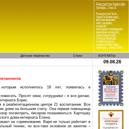
Детское творчество
Стихи
КОНТАКТЫ
09.08.26
питанников
, которым исполнилось 18 лет, появилась в
повесить. Просят няни, сотрудники – я все делаю.
нтерната Борис.
м в реабилитационном центре 21 воспитанник. Все
ком доме на большом счету. Она первая помощница
визор посмотреть, бисером позаниматься. Картошку
ского дома-интерната Елена.
жают на соревнования. Варя не только работает в
льный теннис, но все-таки основное их занятие –