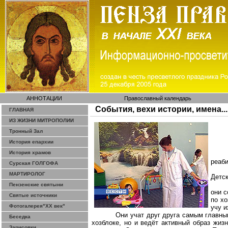
АННОТАЦИИ
Православный календарь
События, вехи истории, имена...
ГЛАВНАЯ
ИЗ ЖИЗНИ МИТРОПОЛИИ
Тронный Зал
История епархии
История храмов
реаб
Сурская ГОЛГОФА
МАРТИРОЛОГ
Детск
Пензенские святыни
они с
Святые источники
по хо
Фотогалерея"ХХ век"
учу и
Они учат друг друга самым главны
Беседка
хозблоке, но и ведёт активный образ жиз
Зарисовки