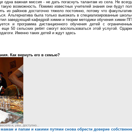
е одна важная миссия - не дать погаснуть талантам из села. Не всегд
 такую возможность. Помимо известных учителей знания они будут пол
ть из районов достаточно тяжело постоянно, потому что факультатив
шься. Альтернатива была только выезжать в специализированные школы-
тметил заведующий кафедрой химии и теории методики обучения химии П
уется и программа дистанционного обучения детей с ограниченны
еще 50 сельских ребят смогут воспользоваться этой услугой. Одаренн
дагоги. Именно таких детей и ждут здесь
ния. Как вернуть его в семью?
есело и, увы, доступно...
е мамам и папам и какими путями снова обрести доверие собственн