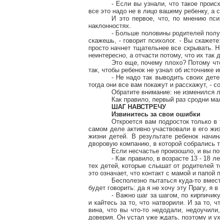
- Если вы узнали, что такое проис
все это надо не в лицо вашему ребенку, а 
И это первое, что, по мнению пс
наклонностях.
- Больше половины родителей пол
скажешь, - говорит психолог. - Вы скажет
просто начнет тщательнее все скрывать. Н
неинтересно, а отчасти потому, что их так 
Это еще, почему плохо? Потому что
так, чтобы ребенок не узнал об источнике 
- Не надо так выводить своих дете
тогда они все вам покажут и расскажут, - с
Обратите внимание: не изменился л
Как правило, первый раз сродни ма
ШАГ НАВСТРЕЧУ
Извинитесь за свои ошибки
Откроется вам подросток только в 
самом деле активно участвовали в его жиз
жизни детей. В результате ребенок начи
дворовую компанию, в которой собрались т
Если несчастье произошло, и вы по
- Как правило, в возрасте 13 - 18 л
тех детей, которые слышат от родителей т
это означает, что контакт с мамой и папой 
Бесполезно пытаться куда-то вмест
будет говорить: да я не хочу эту Прагу, я 
- Важно шаг за шагом, по кирпичик
и кайтесь за то, что натворили. И за то, 
вина, что вы что-то недодали, недоучили
доверия. Он устал уже ждать, поэтому и у