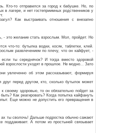
ь. Кто-то отправился за город к бабушке. Но, по
х в лагере, и нет гостеприимных родственников у
т.
загул? Как выстраивать отношения с внезапно
, - это желание стать взрослым. Мол, пройдет. Но
ся что-то: бутылка водки, косяк, таблетки, клей.
рослым развлечением по плечу, что он кайфует, -
 если ты середнячок? И тогда вместо здоровой
ей взрослости уходят в прошлое. Не модно... Зато
 они увлеченно об этом рассказывают, формируя
я друг перед другом, кто, сколько бутылок может
 к своему здоровью, то он обязательно пойдет за
т быть? Как реагировать? Когда попытка кайфануть
опыт. Еще можно не допустить его превращения в
в: ах ты сволочь! Дальше подростка обычно сажают
е поддакивает. А потом из простыней связывает