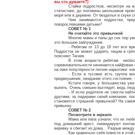
вы что думаете?]
Стайки подростков, несмотря на ж
статистике, до половины школьников прово
моря или в деревне. От безделья и скуки сб
Чем занимаются подростки, пре
повзрослевшими детьми?
СОВЕТ № 1
Не считайте это привычкой
Многие мамы и папы до сих пор уве
это большое заблуждение.
- Ребятам от 13 до 18 лет все вре
Подросток не может ударить лицом в грязь
поясняет Тагиев.
В этом возрасте ребятам необхо
соревновательности начинается кайфовая с
на пике популярности легкие наркотики: кок
- Если в тусовке есть группа м
предвкушение, ожидание этого состояния, -
Кстати говоря, у большинства уж
выпить. Очень смешно выглядит, ведь люди
- И если родители не смогли найт
другими, за лидерами своей компании, пос
становится страшной привычкой? На самом
привычку.
СОВЕТ № 2
Посмотрите в зеркало
Мама или папа узнали, что их люби
под домашний арест, ликвидируют контак
веревку и сбегает из дома... Разрыв межд
Как правильно себя повести в этой