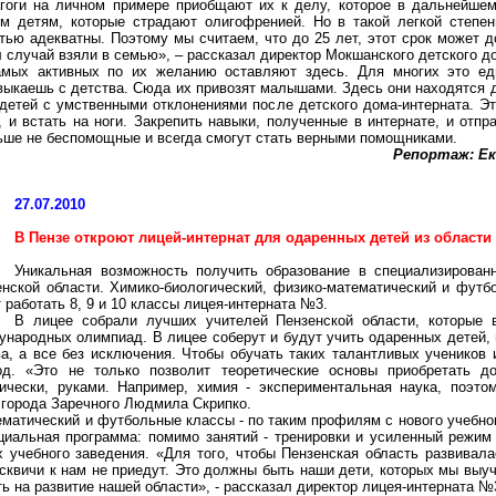
агоги на личном примере приобщают их к делу, которое в дальнейше
м детям, которые страдают олигофренией. Но в такой легкой степе
тью адекватны. Поэтому мы считаем, что до 25 лет, этот срок может до
л случай взяли в семью», – рассказал директор Мокшанского детского д
амых активных по их желанию оставляют здесь. Для многих это е
выкаешь с детства. Сюда их привозят малышами. Здесь они находятся 
детей с умственными отклонениями после детского дома-интерната. Эт
, и встать на ноги. Закрепить навыки, полученные в интернате, и отп
ьше не беспомощные и всегда смогут стать верными помощниками.
Репортаж: Е
27.07.2010
В Пензе откроют лицей-интернат для одаренных детей из области
Уникальная возможность получить образование в специализирова
енской области. Химико-биологический, физико-математический и футб
 работать 8, 9 и 10 классы лицея-интерната №3.
В лицее собрали лучших учителей Пензенской области, которые 
народных олимпиад. В лицее соберут и будут учить одаренных детей, и
ва, а все без исключения. Чтобы обучать таких талантливых учеников
од. «Это не только позволит теоретические основы приобретать до
тически, руками. Например, химия - экспериментальная наука, поэто
 города Заречного Людмила Скрипко.
матический и футбольные классы - по таким профилям с нового учебного
иальная программа: помимо занятий - тренировки и усиленный режим 
 учебного заведения. «Для того, чтобы Пензенская область развивал
сквичи к нам не приедут. Это должны быть наши дети, которых мы выу
ать на развитие нашей области», - рассказал директор лицея-интерната 