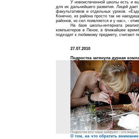
У новоиспеченной школы есть и ещ
для их дальнейшего развития. Лицей дает
факультативов и отдельных уроков. «Езди
Конечно, из района просто так не наезди
районов, из сел появляется и у нас», - о
На базе школы-интерната реализ
компьютеров в Пензе, в ближайшее время 
подходит к любимому предмету, считают пе
27.07.2010
Подростка затянула дурная компа
Подростки все чаще кайфуют - это модно, в
О том, на что обратить внимани