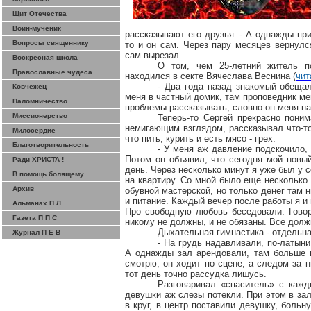
Щит Отечества
Воин-мученик
рассказывают его друзья. - А однажды при
Вопросы священнику
то и он сам. Через пару месяцев вернулс
сам вырезал.
Воскресная школа
О том, чем 25-летний житель п
Православные чудеса
находился в секте Вячеслава Веснина (
чит
- Два года назад знакомый обещал
Ковчежец
меня в частный домик, там проповедник мен
Паломничество
проблемы рассказывать, словно он меня на
Миссионерство
Теперь-то Сергей прекрасно поним
немигающим взглядом, рассказывал что-то 
Милосердие
что пить, курить и есть мясо - грех.
Благотворительность
- У меня
аж
давление подскочило, н
Потом он объявил, что сегодня мой новый
Ради ХРИСТА !
день. Через несколько минут я уже был у 
В помощь болящему
на квартиру. Со мной было еще несколько 
Архив
обувной мастерской, но только денег там 
и питание. Каждый вечер после работы я и
Альманах П Л
Про свободную любовь беседовали. Говори
Газета П П С
никому не должны, и не обязаны. Все долж
Дыхательная гимнастика - отдельна
Журнал П Е В
- На грудь надавливали, по-латыни
А однажды зал арендовали, там больше 
смотрю, он ходит по сцене, а следом за 
тот день точно рассудка лишусь.
Разговаривал «спаситель» с кажд
девушки
аж
слезы потекли. При этом в за
в круг, в центр поставили девушку, боль