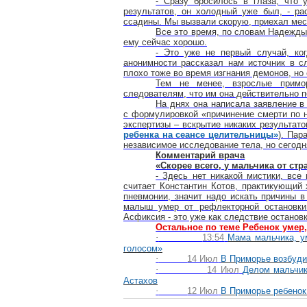
- Сразу бросилось в глаза, что
результатов, он холодный уже был, - ра
ссадины. Мы вызвали скорую, приехал ме
Все это время, по словам Надежды,
ему сейчас хорошо.
- Это уже не первый случай, ког
анонимности рассказал нам источник в с
плохо тоже во время изгнания демонов, но
Тем не менее, взрослые примо
следователям, что им она действительно п
На днях она написала заявление в
с формулировкой «причинение смерти по н
экспертизы – вскрытие никаких результато
ребенка на сеансе целительницы»
). Пар
независимое исследование тела, но сегодн
Комментарий врача
«Скорее всего, у мальчика от ст
- Здесь нет никакой мистики, все
считает Константин Котов, практикующий 
пневмонии, значит надо искать причины в
малыш умер от рефлекторной остановки 
Асфиксия - это уже как следствие останов
Остальное по теме Ребенок умер,
·
13:54
Мама мальчика, у
голосом»
·
14 Июл
В Приморье возбуди
·
14 Июл
Делом мальчик
Астахов
·
12 Июл
В Приморье ребенок 