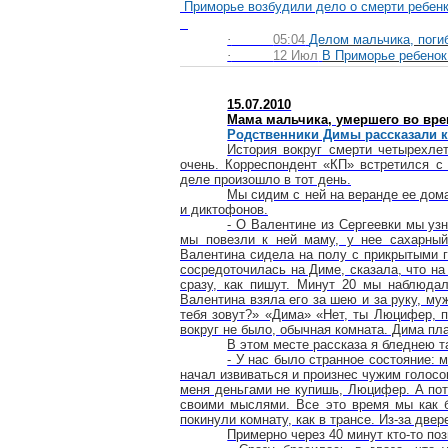
Приморье возбудили дело о смерти ребен
·
05:04
Делом мальчика, поги
·
12 Июл
В Приморье ребенок 
15.07.2010
Мама мальчика, умершего во вре
Родственники Димы рассказали к
История вокруг смерти четырехле
очень. Корреспондент «КП» встретился с
деле произошло в тот день.
Мы сидим с ней на веранде ее дома
и диктофонов.
- О Валентине из Сергеевки мы узн
мы повезли к ней маму, у нее сахарный
Валентина сидела на полу с прикрытыми г
сосредоточилась на Диме, сказала, что на
сразу, как пишут. Минут 20 мы наблюда
Валентина взяла его за шею и за руку, муж
тебя зовут?» «Дима» «Нет, ты Люцифер, п
вокруг не было, обычная комната. Дима пла
В этом месте рассказа я бледнею т
- У нас было странное состояние: 
начал извиваться и произнес чужим голосом
меня деньгами не купишь, Люцифер. А пото
своими мыслями. Все это время мы как 
покинули комнату, как в трансе. Из-за двер
Примерно через 40 минут кто-то по