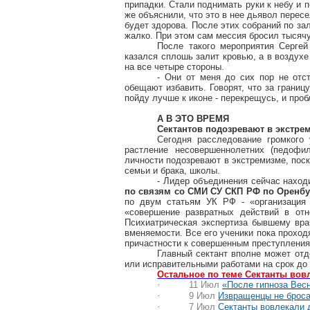
припадки. Стали поднимать руки к небу и 
же объяснили, что это в нее дьявол перес
будет здорова. После этих собраний по зал
жалко. При этом сам мессия бросил тысячу
После такого мероприятия Сергей
казался сплошь залит
кровью, а в воздухе
на все четыре стороны.
- Они от меня до сих пор не отст
обещают избавить. Говорят, что за границ
пойду лучше к иконе - перекрещусь, и проб
А В ЭТО ВРЕМЯ
Сектантов подозревают в экстре
Сегодня расследование громкого 
растление несовершеннолетних (педофил
личности подозревают в экстремизме, поск
семьи и брака, школы.
- Лидер объединения сейчас наход
по связям со СМИ СУ СКП РФ по Оренбу
по двум статьям УК РФ - «организация 
«совершение развратных действий в отн
Психиатрическая экспертиза бывшему врач
вменяемости. Все его ученики пока проход
причастности к совершенным преступления
Главный сектант вполне может от
или исправительными работами на срок до 
Остальное по теме Сектанты вов
·
11
Июл
«После гипноза Весн
·
9
Июл
Извращенцы не броса
·
7
Июл
Сектанты вовлекали 