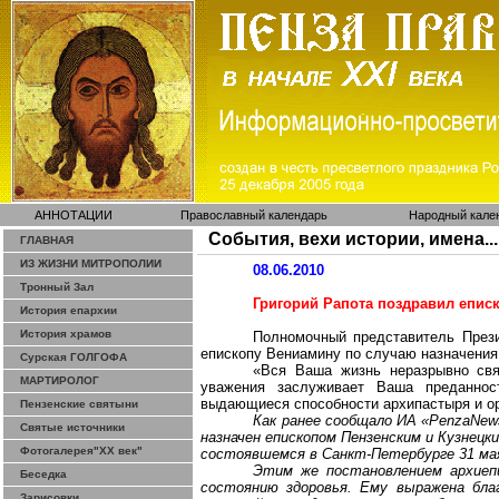
АННОТАЦИИ
Православный календарь
Народный кале
События, вехи истории, имена...
ГЛАВНАЯ
ИЗ ЖИЗНИ МИТРОПОЛИИ
08.06.2010
Тронный Зал
Григорий Рапота поздравил епис
История епархии
История храмов
Полномочный представитель Прези
епископу Вениамину по случаю назначения
Сурская ГОЛГОФА
«Вся Ваша жизнь неразрывно свя
МАРТИРОЛОГ
уважения заслуживает Ваша преданнос
выдающиеся способности архипастыря и ор
Пензенские святыни
Как ранее сообщало ИА «
PenzaNew
Святые источники
назначен епископом Пензенским и Кузнецк
Фотогалерея"ХХ век"
состоявшемся в Санкт-Петербурге 31 ма
Этим же постановлением архиеп
Беседка
состоянию здоровья. Ему выражена бла
Зарисовки