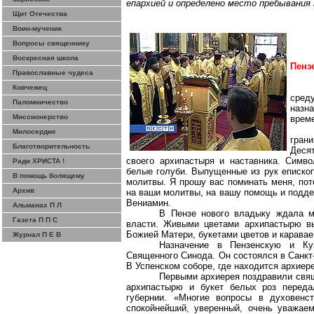
епархией и определено место пребывания 
Щит Отечества
Воин-мученик
Вопросы священнику
Воскресная школа
Пенз
Православные чудеса
Ковчежец
сред
Паломничество
назна
Миссионерство
време
Милосердие
грани
Благотворительность
Деся
своего архипастыря и наставника. Симв
Ради ХРИСТА !
белые голуби. Выпущенные из рук епископ
В помощь болящему
молитвы. Я прошу вас поминать меня, пот
Архив
на ваши молитвы, на вашу помощь и поддер
Вениамин.
Альманах П Л
В Пензе нового владыку ждала мн
Газета П П С
власти. Живыми цветами архипастырю вы
Божией Матери, букетами цветов и каравае
Журнал П Е В
Назначение в Пензенскую и Ку
Священного Синода. Он состоялся в Санкт
В Успенском соборе, где находится архиер
Первыми архиерея поздравили свящ
архипастырю и букет белых роз переда
губернии. «Многие вопросы в духовенс
спокойнейший, уверенный, очень уважае