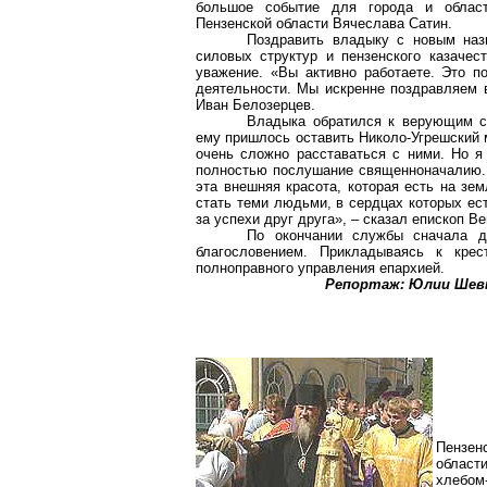
большое событие для города и област
Пензенской области Вячеслава Сатин.
Поздравить владыку с новым наз
силовых структур и пензенского казаче
уважение. «Вы активно работаете. Это по
деятельности. Мы искренне поздравляем в
Иван Белозерцев.
Владыка обратился к верующим с 
ему пришлось оставить
Николо-Угрешский
м
очень сложно расставаться с ними. Но я 
полностью послушание священноначалию. 
эта внешняя красота, которая есть на зе
стать теми людьми, в сердцах которых ест
за успехи друг друга», – сказал епископ В
По окончании службы сначала д
благословением. Прикладываясь к кре
полноправного управления епархией.
Репортаж: Юлии
Шев
Пензен
област
хлебом