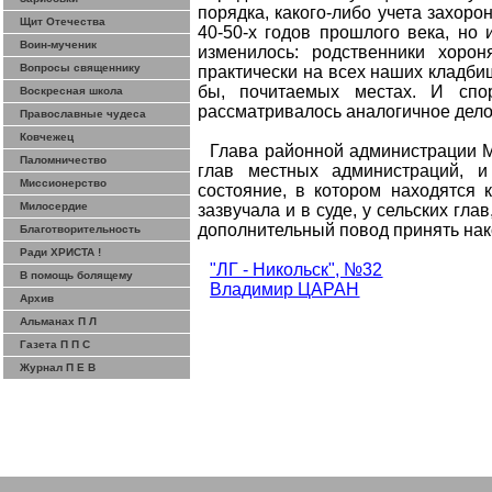
порядка, какого-либо учета захор
Щит Отечества
40-50-х годов прошлого века, но
Воин-мученик
изменилось: родственники хорон
Вопросы священнику
практически на всех наших кладбищ
бы, почитаемых местах. И спо
Воскресная школа
рассматривалось аналогичное дело
Православные чудеса
Ковчежец
Глава районной администрации 
Паломничество
глав местных администраций, 
Миссионерство
состояние, в котором находятся 
Милосердие
зазвучала и в суде, у сельских гла
дополнительный повод принять на
Благотворительность
Ради ХРИСТА !
"ЛГ - Никольск", №32
В помощь болящему
Владимир ЦАРАН
Архив
Альманах П Л
Газета П П С
Журнал П Е В