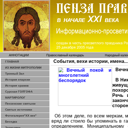
АННОТАЦИИ
Православный календарь
Народный кале
События, вехи истории, имена...
ГЛАВНАЯ
ИЗ ЖИЗНИ МИТРОПОЛИИ
Вечн
Тронный Зал
В Ни
История епархии
живу
История храмов
похор
Сурская ГОЛГОФА
Речь 
МАРТИРОЛОГ
закон
Пензенские святыни
сторо
Святые источники
Об этом деле, по всем меркам, 
Фотогалерея"ХХ век"
вряд ли стоило бы упоминать в г
Беседка
определением. Муниципальному 
Зарисовки