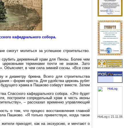
сского кафедрального собора.
не смогут молиться за успешное строительство.
 срубить деревянный храм для Пензы. Более чем
 церковными терминами почти не знаком. Зато
».
Объясняет, в чем сила зимней сосны. «Все соки
ву и диаметру бревна. Всего для строительства
ания – форме креста. Для удобства церковь рубят
 будущего храма в Пашково соберут вместе. Затем
тва Спасского кафедрального собора. «Это будет
еля, построили сопредельный храм в честь иконы
оительству», – рассказал временно управляющий
ость о том, что процесс восстановления главной
ела Пашково. «Я только приветствую, когда такое
HotLog с 21.11.06
.
жители приходят, как на экскурсию, и мечтают о