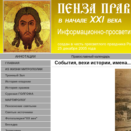
АННОТАЦИИ
Православный календарь
События, вехи истории, имена...
ГЛАВНАЯ
ИЗ ЖИЗНИ МИТРОПОЛИИ
Тронный Зал
История епархии
История храмов
Сурская ГОЛГОФА
МАРТИРОЛОГ
Пензенские святыни
Святые источники
Фотогалерея"ХХ век"
Беседка
Зарисовки