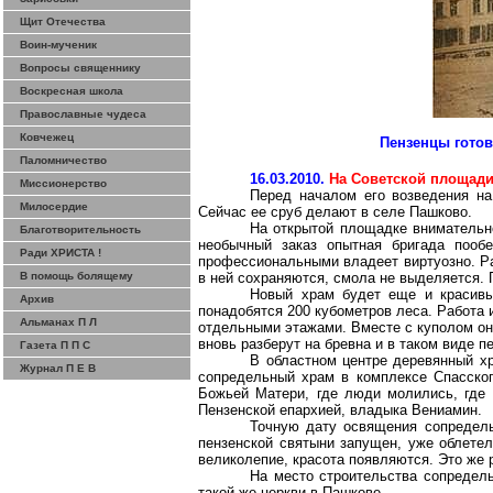
Щит Отечества
Воин-мученик
Вопросы священнику
Воскресная школа
Православные чудеса
Ковчежец
Пензенцы
готов
Паломничество
16.03.2010.
На Советской площади
Миссионерство
Перед началом его возведения на
Милосердие
Сейчас ее сруб делают в селе Пашково.
На открытой площадке внимательно
Благотворительность
необычный заказ опытная бригада пооб
Ради ХРИСТА !
профессиональными владеет виртуозно.
Р
В помощь болящему
в ней сохраняются, смола не выделяется. 
Новый храм будет еще и красивы
Архив
понадобятся 200 кубометров леса. Работа
Альманах П Л
отдельными этажами. Вместе с куполом о
вновь разберут на бревна и в таком виде пе
Газета П П С
В областном центре деревянный хр
Журнал П Е В
сопредельный храм в комплексе Спасског
Божьей Матери, где люди молились, где 
Пензенской епархией, владыка Вениамин.
Точную дату освящения сопредель
пензенской святыни запущен, уже облетел
великолепие, красота появляются. Это же
На место строительства сопредель
такой же церкви в Пашкове.