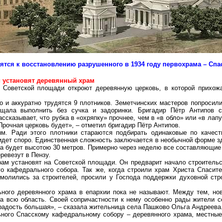
ятся к восстановлению разрушенного в 1934 году
первохрама
– Спа
 установят деревянный храм
 Советской площади откроют деревянную церковь, в которой прихожа
 и аккуратно трудятся 9 плотников.
Земетчинских
мастеров попросили
ещала выполнить без сучка и задоринки. Бригадир Пётр Антипов с
ассказывает, что рубка в «
охряпку
» прочнее, чем в «в
обло
» или «в лапу
Прочная церковь будет», – отметил бригадир Пётр Антипов.
м. Ради этого плотники стараются подбирать одинаковые по качест
 идет
споро
. Единственная сложность заключается в необычной форме зд
на будет высотою
30 метров
. Примерно через неделю все составляющие
ревезут в Пензу.
ам установят на Советской площади. Он предварит начало строительс
о кафедрального собора. Так же, когда строили храм Христа Спасит
молились за строителей, просили у Господа поддержки духовной стр
ного деревянного храма в епархии пока не называют. Между тем, нов
а всю область. Своей сопричастности к нему особенно рады жители с
 радость большая», – сказала жительница села Пашково Ольга Андреева
ного Спасскому кафедральному собору – деревянного храма, местные 