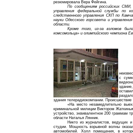
резюмировала Вера
Фейгина
.
По сообщениям российских СМИ,
управления федеральной службы по к
следственного управления СКП по Камча
науки Одесского горсовета и управления
области.
Кроме того, из-за взломов был
комсомольца» и олимпийского чемпиона Е
неизве
с сумк
видеон
здание
остави
раздал
здания телерадиокомпании. Происшествие 
«На место незамедлительно выеха
криминальной милиции Виктором
Жаткины
устройство, эквивалентное 200 граммам т
области Наталья
Лянник
.
Никто из журналистов, ведущих и
студии. Мощность взрывной волны оказал
автомобилей. Холл помещения, в котор