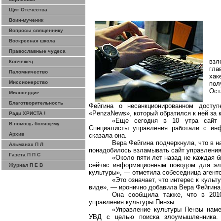
Щит Отечества
Воин-мученик
Вопросы священнику
Воскресная школа
Православные чудеса
взл
Ковчежец
гла
Паломничество
хак
Миссионерство
пол
Ост
Милосердие
Благотворительность
Фейгина
о несанкционированном доступ
«
PenzaNews
», который обратился к ней за
Ради ХРИСТА !
«Еще сегодня в 10 утра сайт о
В помощь болящему
Специалисты управления работали с инф
Архив
сказала она.
Вера
Фейгина
подчеркнула, что в н
Альманах П Л
понадобилось взламывать сайт управления
Газета П П С
«Около пяти лет назад не каждая 
сейчас информационным поводом для эле
Журнал П Е В
культуры», — отметила собеседница агентс
«Это означает, что интерес к культ
виде», — иронично добавила Вера
Фейгина
Она сообщила также, что в 201
управления культуры Пензы.
«Управление культуры Пензы наме
УВД с целью поиска злоумышленника. 