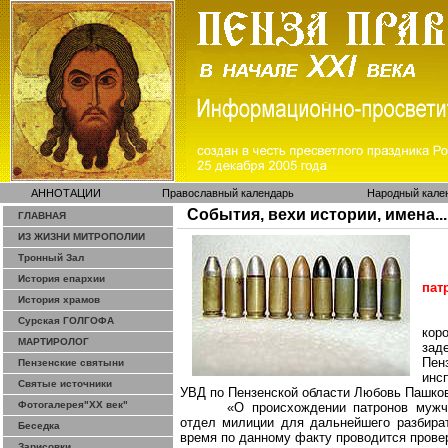
АННОТАЦИИ
Православный календарь
Народный кале
События, вехи истории, имена...
ГЛАВНАЯ
ИЗ ЖИЗНИ МИТРОПОЛИИ
Тронный Зал
История епархии
пат
История храмов
Сурская ГОЛГОФА
кор
МАРТИРОЛОГ
зад
Пен
Пензенские святыни
инс
Святые источники
УВД по Пензенской области Любовь Пашко
Фотогалерея"ХХ век"
«О происхождении патронов мужч
отдел милиции для дальнейшего разбират
Беседка
время по данному факту проводится прове
Зарисовки