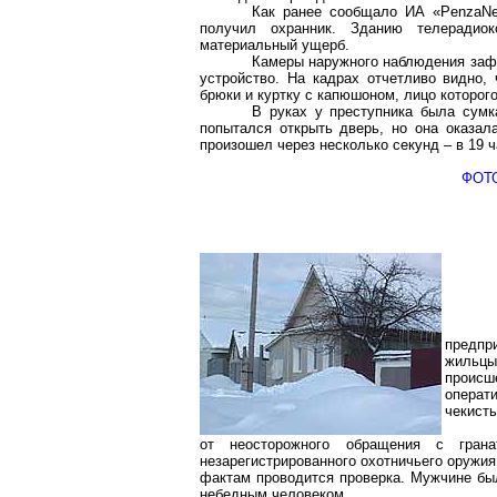
Как ранее сообщало ИА «
PenzaN
получил охранник. Зданию телерадио
материальный ущерб.
Камеры наружного наблюдения заф
устройство. На кадрах отчетливо видно,
брюки и куртку с капюшоном, лицо которого
В руках у преступника была сумк
попытался открыть дверь, но она оказал
произошел через несколько секунд – в 19 ч
ФОТО
предпр
жильцы
происш
операт
чекисты
от неосторожного обращения с гран
незарегистрированного охотничьего оружия
фактам проводится проверка. Мужчине был
небедным человеком.