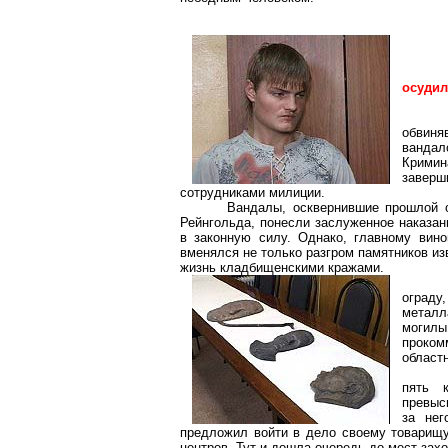
осуди
обвин
вандал
Кримин
заверш
сотрудниками милиции.
Вандалы, осквернившие прошлой 
Рейнгольда
, понесли заслуженное наказа
в законную силу. Однако, главному вин
вменялся не только разгром памятников и
жизнь кладбищенскими кражами.
ограду,
металл
могилы
проком
областн
пять
превыс
за нег
предложил войти в дело своему товарищ
центров. Тут и дошла очередь до мест зах