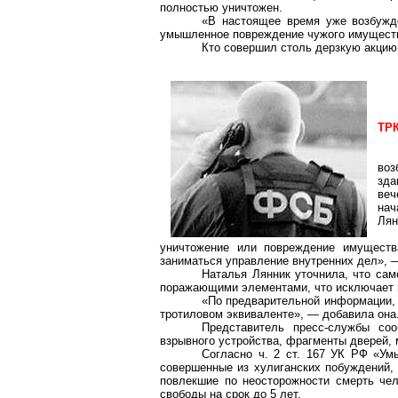
полностью уничтожен.
«В настоящее время уже возбужде
умышленное повреждение чужого имущества
Кто совершил столь дерзкую акцию
ТРК
воз
зд
веч
нач
Лян
уничтожение или повреждение имуществ
заниматься управление внутренних дел», —
Наталья
Лянник
уточнила, что са
поражающими элементами, что исключает 
«По предварительной информации,
тротиловом эквиваленте», — добавила она
Представитель пресс-службы со
взрывного устройства, фрагменты дверей,
Согласно ч. 2 ст. 167 УК РФ «Ум
совершенные из хулиганских побуждений,
повлекшие по неосторожности смерть че
свободы на срок до 5 лет.