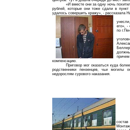
«И вместе они за одну ночь похит
рублей, которые они тоже сдали в пунк
удалось совершить кражу», - рассказала 
унесли
его», 
по г.Пе
уголов
Алекс
Беллер
должны
причем
компенсацию.
Приговор мог оказаться куда более
родственники
пензенцев
, чьи могилы о
недорослям сурового наказания.
состав
Монтаж