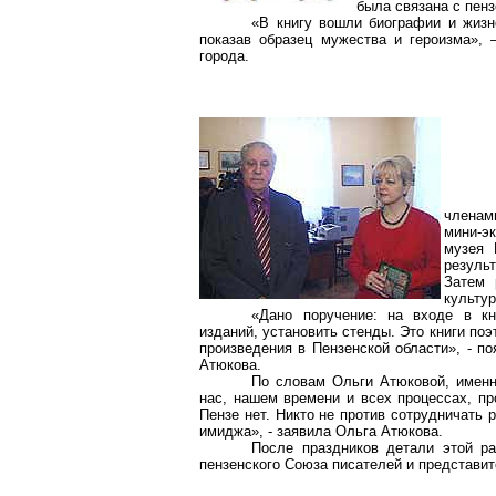
была связана с пенз
«В книгу вошли биографии и жизн
показав образец мужества и героизма»,
города.
членам
мини-э
музея 
резуль
Затем 
культур
«Дано поручение: на входе в к
изданий, установить стенды. Это книги поэ
произведения в Пензенской области», - п
Атюкова.
По словам Ольги Атюковой, именн
нас, нашем времени и всех процессах, пр
Пензе нет. Никто не против сотрудничать 
имиджа», - заявила Ольга Атюкова.
После праздников детали этой ра
пензенского Союза писателей и представит