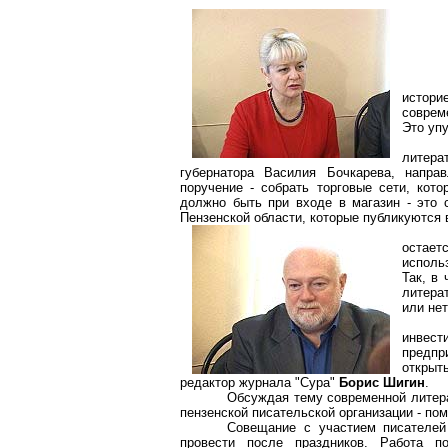
истори
соврем
Это уп
литер
губернатора Василия Бочкарева, напра
поручение - собрать торговые сети, кот
должно быть при входе в магазин - это 
Пензенской области, которые публикуются 
остает
исполь
Так, в
литера
или нет
инвест
предпр
открыт
редактор журнала "Сура"
Борис Шигин
.
Обсуждая тему современной литерат
пензенской писательской организации - по
Совещание с участием писателей
провести после праздников. Работа по