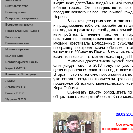
видит, всех достойных людей нашего город
Щит Отечества
юбилея города. Это праздник не только 
праздник каждого из вас, это юбилей кажд
Воин-мученик
Чернов.
Вопросы священнику
В настоящее время уже готова кон
Воскресная школа
к празднованию юбилея, разработан план
последних в рамках целевой долгосрочной
Православные чудеса
млн. рублей. В течение трех лет в го
Ковчежец
вокального и хореографического творчес
музыки, фестиваль молодежных субкульт
Паломничество
программу построил таким образом, чт
Миссионерство
тематики к 350-летию Пензы. Чтобы не те н
Милосердие
какие-то новые», – отметил глава города 
Миллион двести тысяч рублей пре
Благотворительность
Они увидят свет в 2013 году, но уже с
Ради ХРИСТА !
целенаправленная работа по подготовке к 
Вторая – это пензенские персоналии и к ис
В помощь болящему
уже сегодня создана творческая группа п
Архив
поддержке областного краеведческого муз
Альманах П Л
Вера Фейгина.
Оценивать работу оргкомитета по
Газета П П С
общественно-экспертный совет. К его созд
Журнал П Е В
28.02.201
Cотруд
пострадавших з