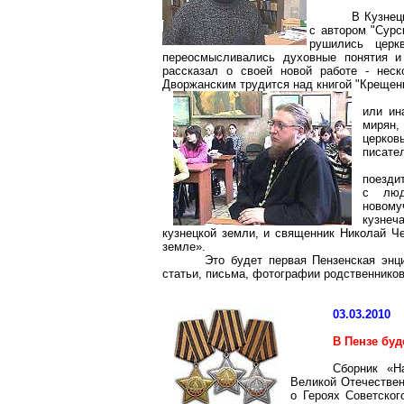
В Кузнец
с автором "Сурс
рушились церк
переосмысливались духовные понятия и
рассказал о своей новой работе - нес
Дворжанским трудится над книгой "Крещен
или ин
мирян,
церков
писате
поезди
с люд
новому
кузнеч
кузнецкой земли, и священник Николай Че
земле».
Это будет первая Пензенская энц
статьи, письма, фотографии родственников
03.03.2010
В Пензе буд
Сборник «Н
Великой Отечествен
о Героях Советског