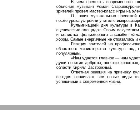
В чем прелесть современного тв
объяснил музыкант Роман. Старшекурсник
зрителей провел мастер-класс игры на элек
От таких музыкальных пассажей г
после урока устроили учителю импровизир
Кульминацией дня культуры в
Ка
сценических площадок. Своим искусством 
и солистка фольклорного ансамбля «Зла
хором. Самые энергичные не
отказались
и 
Реакция зрителей на профессиона
областного министерства культуры под 
популярным.
«Нам удается главное — нам удает
души понятие доброты, понятие красоты»,
области Кирилл
Застрожный
.
Ответная реакция на прививку ку
сегодня осваивают все новые виды тв
успешными в современной жизни.