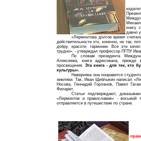
издат
Презе
Междун
Михаил
книгу 
давно у
«Лермонтова долгое время считали
действительности это, конечно, не так, п
добру, красоте, гармонии. Все эти каче
трудно», - утверждал профессор ПГПУ Ив
По словам
президента Междун
Алексеева, книга адресована, прежде 
просвещения.
Эта книга - для тех, кто 
культуры».
Наверняка она понравится студента
земляки. Так, Иван
Щеблыкин
написал «Лер
Носова, Геннадий
Горланов
, Павел
Гагае
Филарет.
Статьи подтверждают, доказыва
«Лермонтов и православие» - восьмой 
отправляется в путешествие по стране.
прав