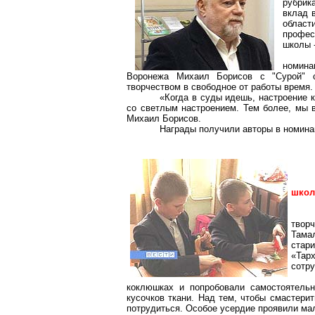
рубрик
вклад 
облас
профес
школы 
номина
Воронежа Михаил Борисов с "Сурой" с
творчеством в свободное от работы время.
«Когда в суды идешь, настроение к
со светлым настроением. Тем более, мы в
Михаил Борисов.
Награды получили авторы в номинац
школ
твор
Тама
стар
«Тар
сотру
коклюшках
и попробовали самостоятельн
кусочков ткани. Над тем, чтобы смастери
потрудиться. Особое усердие проявили ма