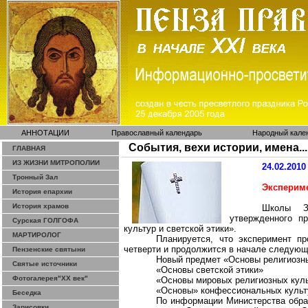
АННОТАЦИИ
Православный календарь
Народный кале
События, вехи истории, имена...
ГЛАВНАЯ
ИЗ ЖИЗНИ МИТРОПОЛИИ
24.02.2010
Тронный Зал
Экспериме
История епархии
История храмов
Школы За
утвержденного п
Сурская ГОЛГОФА
культур и светской этики».
МАРТИРОЛОГ
Планируется, что эксперимент пр
четверти и продолжится в начале следующе
Пензенские святыни
Новый предмет «Основы религиозны
Святые источники
«Основы светской этики»
Фотогалерея"ХХ век"
«Основы мировых религиозных кул
«Основы» конфессиональных культу
Беседка
По информации Министерства образ
Зарисовки