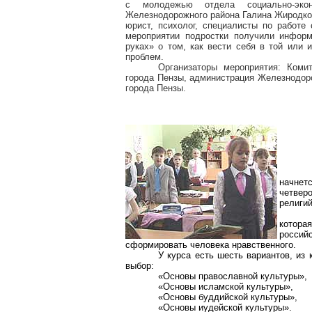
с молодежью
отдела социально-эко
Железнодорожного района
Галина
Жиродко
юрист, психолог, специалисты по работ
мероприятии подростки получили информ
руках» о том, как вести себя в той или 
проблем.
Организаторы мероприятия: Коми
города Пензы, администрация Железнодор
города Пензы.
начнет
четвер
религий
котора
россий
сформировать человека нравственного.
У курса есть шесть вариантов, из
выбор:
«Основы православной культуры»,
«Основы исламской культуры»,
«Основы буддийской культуры»,
«Основы иудейской культуры».