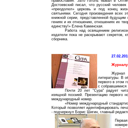
православия. Зато Гоголь бывал в
Опти
Достоевский писал, что русский человек 
«преодолел» церковь и под конец жиз
святынями. Сегодня произведения всех эт
книжной серии, представленной будущим п
гениях и их отношению, отношениях их тво
единству!» Елена Каминская.
Работа над освящением религиозн
издатели пока не раскрывают секретов, к
сборника.
27.02.201
Журналу
Журнал 
литературы. В о
первого в этом 
с собравшимися 
Почти 20 лет "Сура" радует чит
изящной поэзией. Презентацию первого н
международный номер.
«Номер международный стандартиз
Который позволяет идентифицировать печат
- подчеркнул Борис Шигин, главный редакт
Первая
номере