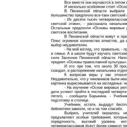
Все вместе они изучаются в пятом 
И несколько особняком стоят «Осно
В Пензенской области выбрали 
большинство предпочло все-таки светский 
- Из десяти тысяч четвероклассни
светской этики», - рассказала начальн
Остальные предпочли «Основы мировых ре
светское воспитание.
В Пензенской области живут и пра
Плюс огромное количество атеистов, да 
выбор неудивителен.
- На мой взгляд, это правильно, - 
в семье. А в школе будут изучать светски
селе
Засечное
Пензенской области. Напо
предмет «Основы православной культуры»
И это
при том
, что около 30 про
скандал, и распоряжение
начальника отдел
К вопросам веры у нас относ
Неудивительно, что у чиновников были не
картинка вырисовывается на загляденье: н
- На изучение «Основ мировых рел
дети успеют пройти в последней четверти
пятого, - сообщила Барыкина. - Учебни
подготовку в столице.
Учебники, кстати, выдадут бесп
библиотеки завезли, но и на том спасибо.
Выбрать учителей оказалось н
предъявляют особые требования, которые
порядочность, высокий уровень инт
четвероклассников будут более семисот пе