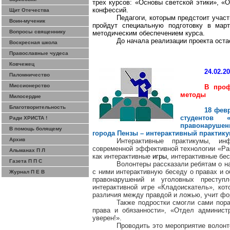
трех курсов: «Основы светской этики», «
конфессий.
Щит Отечества
Педагоги, которым предстоит участ
Воин-мученик
пройдут специальную подготовку в март
Вопросы священнику
методическим обеспечением курса.
До начала реализации проекта оста
Воскресная школа
Православные чудеса
Ковчежец
24.02.2
Паломничество
Миссионерство
В проф
методы
Милосердие
Благотворительность
18 фев
студентов 
Ради ХРИСТА !
правонаруше
В помощь болящему
города Пензы – интерактивный практик
Архив
Интерактивные практикумы, ин
современной эффективной технологии «
Ра
Альманах П Л
как интерактивные
игры,
интерактивные бе
Газета П П С
Волонтеры рассказали ребятам о на
с ними интерактивную беседу о правах и 
Журнал П Е В
правонарушений и уголовных преступ
интерактивной игре «Кладоискатель», ко
различия между правдой и ложью, учит фо
Также подростки смогли сами пор
права и обязанности», «Отдел админист
уверен!».
Проводить это мероприятие волонт