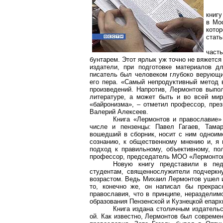
книгу
в Мо
кото
стать
част
бунтарем. Этот ярлык уж точно не вяжется 
издатели, при подготовке материалов д
писатель был человеком глубоко верующи
его пера. «Самый непродуктивный метод в
произведений. Напротив, Лермонтов выпо
литературе, а может быть и во всей мир
«байронизма», – отметил профессор, пре
Валерий Алексеев.
Книга «Лермонтов и православие»
числе и
пензенцы
: Павел
Гагаев
, Тама
вошедший в сборник, носит с ним одноим
сознанию, к общественному мнению и, я п
подход к правильному, объективному, по
профессор, председатель МОО «
Лермонто
Новую книгу представили в пед
студентам, священнослужители подчеркн
возрастом.
Ведь Михаил Лермонтов ушел и
то, конечно же, он написал бы прекрас
православия, что в принципе, неразделим
образования Пензенской и Кузнецкой епар
Книга издана столичным издательс
ой. Как известно, Лермонтов был соврем