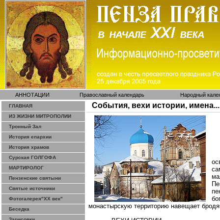
АННОТАЦИИ
Православный календарь
Народный кале
События, вехи истории, имена...
ГЛАВНАЯ
ИЗ ЖИЗНИ МИТРОПОЛИИ
Тронный Зал
История епархии
История храмов
Сурская ГОЛГОФА
ос
МАРТИРОЛОГ
са
ма
Пензенские святыни
Пе
Святые источники
пе
бо
Фотогалерея"ХХ век"
монастырскую территорию навещает бродя
Беседка
Зарисовки