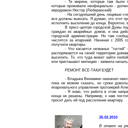
- Те миряне, которые там были
которые проживали неофициально - должн
ие
родиакон Нестор (
Люберанский
)
- На сегодняшний день лицевые сч
все должны выехать. Я думаю, что этот п
исполнить выселение до конца. Вероятно, 
В пресс-центре городской Думы по
граждан из аварийных домов, и она дей
городской администрации. Но там сообщ
числятся за епархией. Начиная с 2005 г
получили квартиры.
- Что касается незваных "гостей"
распоряжается на своей территории домам
выселить. То, что туда может зайти любо
или приглашают милицию - заявила начал
РЕМОНТ ВСЕ-ТАКИ БУДЕТ
- Владыка Вениамин назначил неко
пока не можем сказать, но сроки доволь
епархиального управления протоиерей Ал
- Я знаю, что работа в этом напр
конца не решены. Например, к нам постоя
просит дать ей под расселение квартиру.
26.02.2010
В ответ на ря