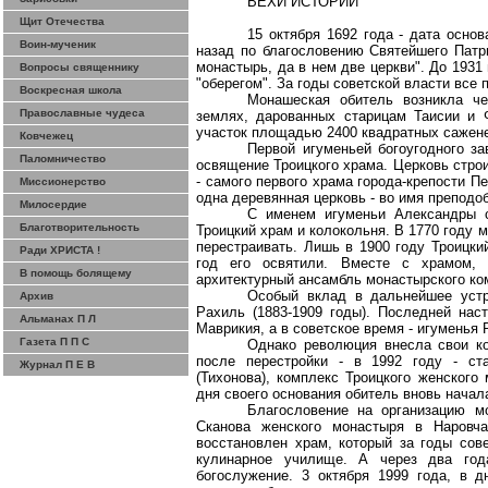
ВЕХИ ИСТОРИИ
Щит Отечества
15 октября 1692 года - дата осно
Воин-мученик
назад по благословению Святейшего Пат
монастырь, да в нем две церкви". До 1931
Вопросы священнику
"оберегом". За годы советской власти все 
Воскресная школа
Монашеская обитель возникла че
Православные чудеса
землях, дарованных старицам Таисии и 
участок площадью 2400 квадратных сажен
Ковчежец
Первой игуменьей богоугодного з
Паломничество
освящение Троицкого храма. Церковь строи
- самого первого храма города-крепости П
Миссионерство
одна деревянная церковь - во имя преподо
Милосердие
С именем игуменьи Александры с
Благотворительность
Троицкий храм и колокольня. В 1770 году 
перестраивать. Лишь в 1900 году Троицки
Ради ХРИСТА !
год его освятили. Вместе с храмом,
В помощь болящему
архитектурный ансамбль монастырского ко
Особый вклад в дальнейшее устр
Архив
Рахиль (1883-1909 годы). Последней на
Альманах П Л
Маврикия, а в советское время - игуменья
Газета П П С
Однако революция внесла свои ко
после перестройки - в 1992 году - ст
Журнал П Е В
(Тихонова), комплекс Троицкого женског
дня своего основания обитель вновь начал
Благословение на организацию м
Сканова
женского монастыря в Наровч
восстановлен храм, который за годы сов
кулинарное училище. А через два год
богослужение. 3 октября 1999 года, в 