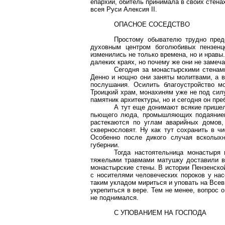
епархии, обитель принимала в своих стена
всея Руси Алексия II.
ОПАСНОЕ СОСЕДСТВО
Простому обывателю трудно предс
духовным центром
боголюбивых
пензенц
изменились не только времена, но и нравы
далеких краях, но
почему
же они не замеча
Сегодня за монастырскими стена
Денно и нощно они заняты молитвами, а в
послушания. Осилить благоустройство м
Троицкий храм, монахиням уже не под силу
памятник архитектуры, но и сегодня он пр
А тут еще донимают всякие пришел
пьющего люда, промышляющих подаянием 
растекаются по углам аварийных домов,
сквернословят. Ну как тут сохранить в 
Особенно после дикого случая всколых
губернии.
Тогда настоятельница монастыря
тяжелыми травмами матушку доставили в 
монастырские стены. В истории Пензенской
с носителями человеческих пороков у
нас
таким укладом мириться и уповать на
Всев
укрепиться в вере. Тем не менее, вопрос 
не поднимался.
С УПОВАНИЕМ НА ГОСПОДА