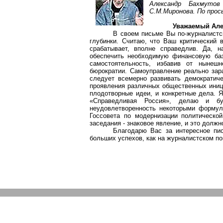
Александр
Бахмутов
С.М.Миронова. По прос
Уважаемый Але
В своем письме Вы по-журналистск
глубинки. Считаю, что Ваш критический 
срабатывает, вполне справедлив. Да, н
обеспечить необходимую финансовую баз
самостоятельность, избавив от нынешн
бюрократии. Самоуправление реально зара
следует всемерно развивать демократич
проявления различных общественных иници
плодотворные идеи, и конкретные дела. 
«Справедливая Россия», делаю и б
неудовлетворенность некоторыми формул
Госсовета по модернизации политическо
заседания - знаковое явление, и это должн
Благодарю Вас за интересное пи
больших успехов, как на журналистском по