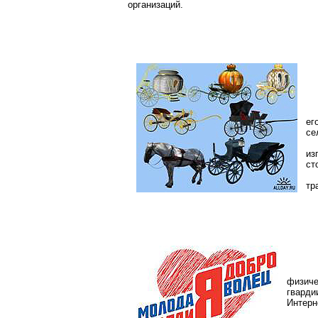
организаций.
ег
се
из
ст
тр
физиче
гварди
Интерн