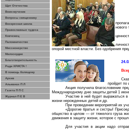
Щит Отечества
Воин-мученик
Вопросы священнику
пропаг
Воскресная школа
нового 
Православные чудеса
ценност
Ковчежец
Паломничество
личност
Миссионерство
опорой местной власти. Без одобрения пр
Милосердие
Благотворительность
24.0
Ради ХРИСТА !
Все
В помощь болящему
Архив
Ска
пройдет по 
Альманах П Л
Акция получила благословение пр
Газета П П С
Международному дню защиты детей 1 июн
Участие в ней будет выражаться в
Журнал П Е В
жизни
нерожденных
детей и др.
При проведении мероприятий их уча
«Дорогие братья и сестры! Присое
общество в целом — от тяжелого груза жи
движения в защиту жизни, которое с прош
Для участия в акции надо отпра