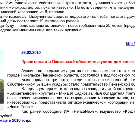
ич
. Имя счастливого собственника третьего лота, купившего часть обо
ии монокристаллов, пока не известно. Но есть сведения, что накануне
нической
корпорации из Лыткарина.
на не назовешь. Вырученных средств недостаточно, чтобы погасить д
ний день составляет 19 миллионов рублей.
где будут представлены оставшиеся невостребованными 25 лотов (прода
едено как минимум еще два таких аукциона.
http
26.02.2010
Правительство Пензенской области выкупило дом князя
Аукцион по продаже имущества (
некогда знаменитого стекол
городе Никольске Пензенской области, состоялся в подмосковном г
Было продано три лота, среди которых региональный па
Собственником бывшей усадьбы стало правительство Пензенской об
Владельцем здания отдела кадров завода и литейного цеха
«
Бахметьевский
хрусталь» Михаил
Садкович
. Имя обладателя трет
цеха, специализировавшегося на выращивании монокристаллов, по
интересовались представители
оптикомеханической
корпорации из
«Наша Пенза».
Как ранее сообщало ИА «
PenzaNews
», имущество «Красн
 рублей.
арте 2010 года.