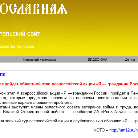
Народный календарь
ВИДЕО-ЗАЛ
Детям
010
е пройдет областной этап всероссийской акции «Я — гражданин Рос
ой этап X всероссийской акции «Я — гражданин России» пройдет в Пенз
нд, которые представят проекты по вопросам восстановления и со
ственные варианты решения проблемы.
ртами выступят члены областного совета ветеранов войны и труда, в
ы Великой Отечественной войны», — сообщили ИА «
PenzaNews
» в пр
на заочный тур всероссийской акции и опубликованы в сборнике «Я — г
ФОТО –
http://um12.ru/