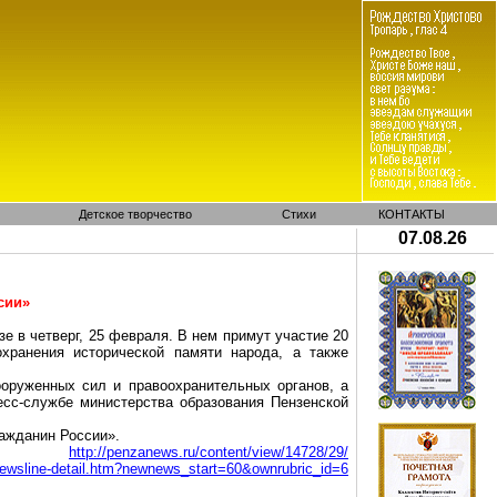
Детское творчество
Стихи
КОНТАКТЫ
07.08.26
сии»
е в четверг, 25 февраля. В нем примут участие 20
хранения исторической памяти народа, а также
ооруженных сил и правоохранительных органов, а
есс-службе министерства образования Пензенской
ражданин России».
http://penzanews.ru/content/view/14728/29/
newsline-detail.htm?newnews_start=60&ownrubric_id=6