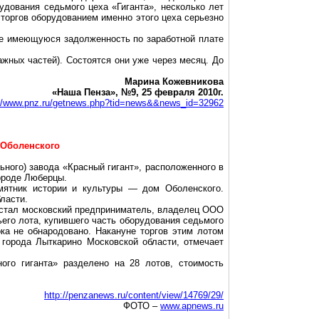
рудования седьмого цеха «Гиганта», несколько лет
 торгов оборудованием именно этого цеха серьезно
аже имеющуюся задолженность по заработной плате
жных частей). Состоятся они уже через месяц. До
Марина Кожевникова
«Наша Пенза», №9, 25 февраля 2010г.
://www.pnz.ru/getnews.php?tid=news&&news_id=32962
 Оболенского
ьного
) завода «Красный гигант», расположенного в
ороде Люберцы.
мятник истории и культуры — дом Оболенского.
ласти.
 стал московский предприниматель, владелец ООО
ьего лота, купившего часть оборудования седьмого
ка не обнародовано. Накануне торгов этим лотом
 города Лыткарино Московской области, отмечает
ого гиганта» разделено на 28 лотов, стоимость
http://penzanews.ru/content/view/14769/29/
ФОТО –
www.apnews.ru