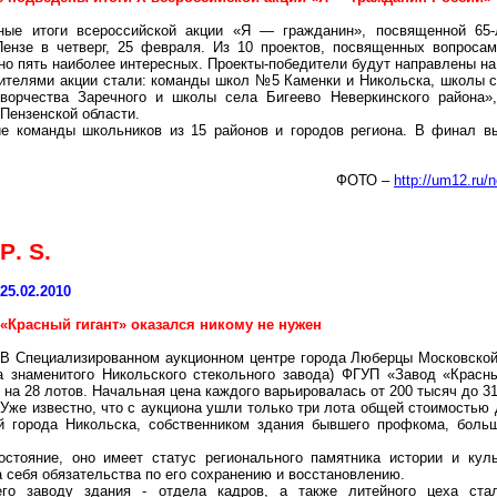
ные итоги всероссийской акции «Я — гражданин», посвященной 65
ензе в четверг, 25 февраля. Из 10 проектов, посвященных вопросам
но пять наиболее интересных. Проекты-победители будут направлены на
ителями акции стали: команды школ №5 Каменки и Никольска, школы 
 творчества Заречного и школы села
Бигеево
Неверкинского
района»
Пензенской области.
ие команды школьников из 15 районов и городов региона. В финал в
ФОТО –
http://um12.ru/
P
.
S
.
25.02.2010
«Красный гигант» оказался никому не нужен
В Специализированном аукционном центре города Люберцы Московской
да знаменитого Никольского стекольного завода) ФГУП «Завод «Красн
 на 28 лотов. Начальная цена каждого варьировалась от 200 тысяч до 3
Уже известно, что с аукциона ушли только три лота общей стоимостью 
й города Никольска, собственником здания бывшего профкома, больш
стояние, оно имеет статус регионального памятника истории и куль
 себя обязательства по его сохранению и восстановлению.
его заводу здания - отдела кадров, а также литейного цеха ст