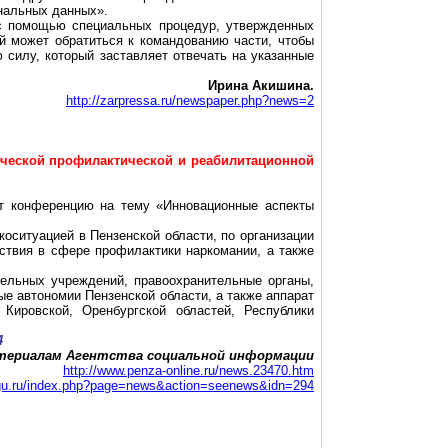
ональных данных».
 с помощью специальных процедур, утвержденных
й может обратиться к командованию части, чтобы
 силу, который заставляет отвечать на указанные
Ирина
Акишина
.
http://zarpressa.ru/newspaper.php?news=2
ической
профилактической и реабилитационной
т конференцию на тему «Инновационные аспекты
коситуацией
в Пензенской области, по организации
ствия в сфере профилактики наркомании, а также
тельных учреждений, правоохранительные органы,
е автономии Пензенской области, а также аппарат
Кировской, Оренбургской областей, Республики
4
териалам Агентства социальной информации
http://www.penza-online.ru/news.23470.htm
dvgu.ru/index.php?page=news&action=seenews&idn=294