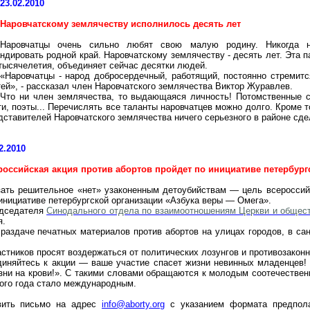
23.02.2010
Наровчатскому
землячеству исполнилось десять лет
Наровчатцы
очень сильно любят свою малую родину. Никогда не
андировать родной край.
Наровчатскому
землячеству - десять лет. Эта п
тысячелетия, объединяет сейчас десятки людей.
«
Наровчатцы
- народ добросердечный, работящий, постоянно стремит
ей», - рассказал член
Наровчатского
землячества Виктор Журавлев.
Что ни член землячества, то выдающаяся личность! Потомственные с
и, поэты... Перечислять все таланты
наровчатцев
можно долго. Кроме т
едставителей
Наровчатского
землячества ничего серьезного в районе сде
2.2010
российская акция против абортов пройдет по инициативе петербург
зать решительное «нет» узаконенным детоубийствам — цель всероссийс
инициативе петербургской организации «Азбука веры — Омега».
едседателя
Синодального отдела по взаимоотношениям Церкви и общес
я.
 раздаче печатных материалов против абортов на улицах городов, в са
стников просят воздержаться от политических лозунгов и противозакон
диняйтесь к акции — ваше участие спасет жизни невинных младенцев! 
зни на крови!». С такими словами обращаются к молодым соотечествен
лого года стало международным.
вить письмо на адрес
info@aborty.org
с указанием формата предпола