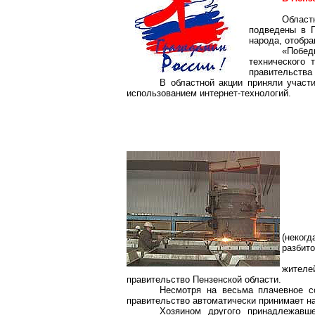
Област
подведены в П
народа, отобра
«Побед
технического
правительства 
В областной акции приняли участ
использованием
интернет-технологий
.
(неког
разбито
жителе
правительство Пензенской области.
Несмотря на весьма плачевное со
правительство автоматически принимает на
Хозяином другого принадлежавш