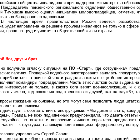
ссийского общества инвалидов» и при поддержке министерства образова
Председатель пензенского регионального отделения общественной о
й Тимошкин высоко оценил инициативу молодогвардейцев, отметив, 
овать себя наравне
со
здоровыми.
В настоящее время правительством России ведется разработка
она будет направлена на решение проблем инвалидов не только в сфере
и, права на труд и участия в общественной жизни страны.
ой бог, друг и брат
вно получила огласку ситуация
на
ПО
«Старт», где сотрудникам предл
еских партиях. Проверкой подобного анкетирования занялась прокуратур
 прибавиться: в воинской части раздали анкеты с еще более интере
аполняют командиры подразделений. Часть этих листков была выдана на 
о интересует не только, в какого бога верят военнослужащие, и к к
зать имена, год рождения родственников и друзей, как на службе, так
опросы граждане не обязаны, но это могут себе позволить люди штатск
сполнять их приказы.
о действует в соответствии с инструкциями. «Мы должны знать, кому 
 будем». Правда, не всех подчиненных предупреждали, что давать ответы
 случайно, но анкеты с вопросами личного характера предлагают 
й части — структурах, напрямую подчиняющихся федеральному центру. И
авовое управление» Сергей Савин:
е, членство в общественных организациях, а также род занятий, адр