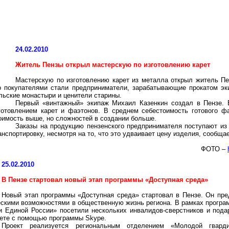
24.02.2010
Житель Пензы открыл мастерскую по изготовлению карет
Мастерскую по изготовлению карет из металла открыл житель 
о покупателями стали предприниматели, зарабатывающие прокатом эки
льские монастыри и ценители старины.
Первый «
винтажный
» экипаж Михаил
Казенкин
создал в Пензе. 
готовлением карет и фаэтонов. В среднем себестоимость готового фа
оимость выше, но сложностей в создании больше.
Заказы на продукцию пензенского предпринимателя поступают из 
анспортировку, несмотря на то, что это удваивает цену изделия, сообща
ФОТО –
25.02.2010
В Пензе стартовал новый этап программы «Доступная среда»
Новый этап программы «Доступная среда» стартовал в Пензе. Он пр
скими возможностями в общественную жизнь региона. В рамках програ
и Единой России» посетили нескольких инвалидов-сверстников и под
ете с помощью программы
Skype
.
Проект реализуется региональным отделением «Молодой гвар