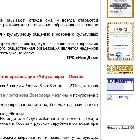
 забывают, откуда они, и всегда стараются
атриотическая организация, образованная в начале
ся к культурному общению и освоению культурных
троители, юристы, мудрые чиновники, творческие
ого, общественная организация является надежной
лать уже не могут.
ТРК «Наш Дом»
ской организации «Азбука веры – Омега»
кой акции «Россия без абортов — 2010», которая
тва
протоиерея Всеволода Чаплина
и приурочена к
нкционированных пикетах, беседах на тему защиты
ных действий.
Их родители будут избавлены от тяжкого греха, а
никам в России и русском зарубежье организаторы
HotLog с 21.11.06
гаемого мероприятия и названием участвующих