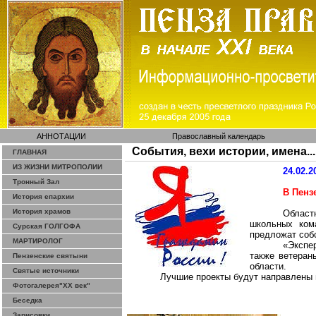
АННОТАЦИИ
Православный календарь
События, вехи истории, имена...
ГЛАВНАЯ
ИЗ ЖИЗНИ МИТРОПОЛИИ
24.02.2
Тронный Зал
В Пенз
История епархии
История храмов
Областн
школьных кома
Сурская ГОЛГОФА
предложат соб
МАРТИРОЛОГ
«Экспе
также ветеран
Пензенские святыни
области.
Святые источники
Лучшие проекты будут направлены 
Фотогалерея"ХХ век"
Беседка
Зарисовки