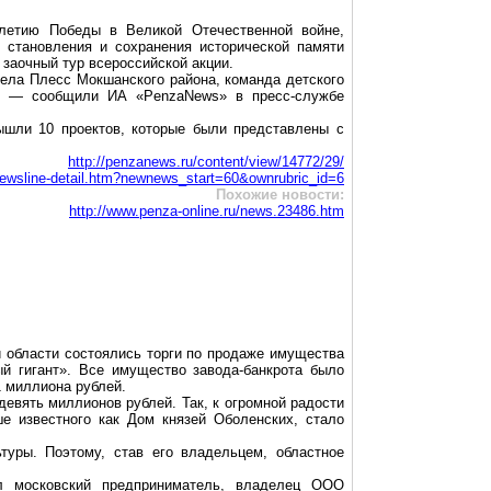
-летию Победы в Великой Отечественной войне,
 становления и сохранения исторической памяти
 заочный тур всероссийской акции.
села
Плесс
Мокшанского
района, команда детского
, — сообщили ИА «
PenzaNews
» в пресс-службе
ышли 10 проектов, которые были представлены с
http://penzanews.ru/content/view/14772/29/
newsline-detail.htm?newnews_start=60&ownrubric_id=6
Похожие новости:
http://www.penza-online.ru/news.23486.htm
 области состоялись торги по продаже имущества
ый гигант». Все имущество завода-банкрота было
1 миллиона рублей.
девять миллионов рублей. Так, к огромной радости
е известного как Дом князей Оболенских, стало
туры. Поэтому, став его владельцем, областное
ал московский предприниматель, владелец ООО