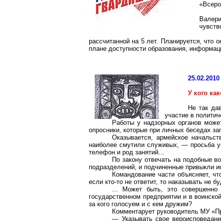
«Всеро
Валери
чувств
рассчитанной на 5 лет. Планируется, что 
плане доступности образования, информаци
25.02.2010
У кого как
Не так да
участие в политич
Работы у надзорных органов может
опросники
, которые при личных беседах з
Оказывается, армейское начальств
наиболее смутили служивых, — просьба ука
телефон и род занятий...
По закону отвечать на подобные в
подразделений, и подчиненные привыкли и
Командование части объясняет, чт
если кто-то не ответит, то наказывать не
... Может быть, это совершенно
государственном предприятии и в воинско
за кого голосуем и с кем дружим?
Комментарует
руководитель МУ «Пр
— Указывать свое вероисповедани