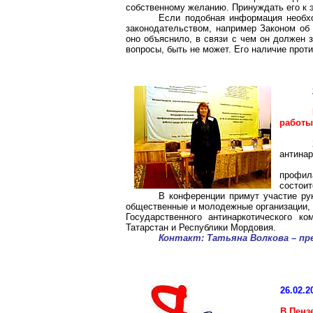
собственному желанию. Принуждать его к э
Если подобная информация необх
законодательством, например Законом об
оно объяснило, в
связи
с чем он должен з
вопросы, быть не может. Его наличие про
работы
антинар
профил
состои
В конференции примут участие ру
общественные и молодежные организации, 
Государственного
антинаркотического
коми
Татарстан и Республики Мордовия.
Контакт: Татьяна Волкова – пр
26.02.2
В Пенз