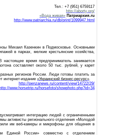
Тел.: +7 (951) 6759117
http://aborty.org/
«Вода живая»
Патриархия.ru
http://www.patriarchia.ru/db/print/1099947.html
Пензы Михаил
Казенкин
в Подмосковье. Основными
пажей в парках, мелкие крестьянские хозяйства,
В настоящее время предприниматель занимается
этона составляет около 50 тыс. рублей, у карет
разных регионов России. Люди готовы платить за
ет интернет-издание
«Украинский бизнес-ресурс»
.
http://penzanews.ru/content/view/14722/29/
http://www.horsetrip.ru/horsefoto/showphoto.php?id=34
едусматривает интеграцию людей с ограниченными
ммы активисты регионального отделения «Молодой
арили им
веб-камеры
и микрофоны для общения в
дии Единой России» совместно с отделением