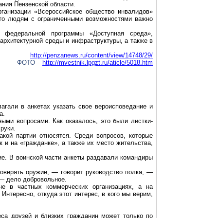
ния Пензенской области.
рганизации «Всероссийское общество инвалидов»
что людям с ограниченными возможностями важно
 федеральной программы «Доступная среда»,
 архитектурной среды и инфраструктуры, а также в
http://penzanews.ru/content/view/14748/29/
ФОТО –
http://mvestnik.lpgzt.ru/aticle/5018.htm
агали в анкетах указать свое вероисповедание и
а.
сными вопросами. Как оказалось, это были
листки-
руки.
акой партии относятся. Среди вопросов, которые
 и на «гражданке», а также их место жительства,
ие. В воинской части анкеты раздавали командиры
доверять оружие, — говорит руководство полка, —
 — дело добровольное.
не в частных коммерческих организациях, а на
нтересно, откуда этот интерес, в кого мы верим,
еса друзей и близких гражданин может только по