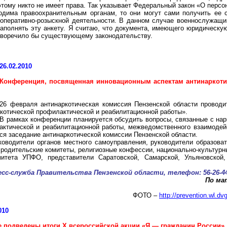
тому никто не имеет права. Так указывает Федеральный закон «О перс
одима правоохранительным органам, то они могут сами получить ее
 оперативно-розыскной деятельности. В данном случае военнослужащи
аполнять эту анкету. Я считаю, что документа, имеющего юридическую
тиворечило бы существующему законодательству.
26.02.2010
Конференция, посвященная инновационным аспектам
антинаркот
26 февраля
антинаркотическая
комиссия Пензенской области проводи
котической
профилактической и реабилитационной работы».
В рамках конференции планируется обсудить вопросы, связанные с
нар
актической и реабилитационной работы, межведомственного взаимодей
тся заседание
антинаркотической
комиссии Пензенской области.
ководители органов местного самоуправления, руководители образова
родительские комитеты, религиозные конфессии, национально-культурны
тета УПФО, представители Саратовской, Самарской, Ульяновской, 
есс-служба Правительства Пензенской области, телефон: 56-26-4
По ма
ФОТО –
http://prevention.wl.
010
е подведены итоги Х всероссийской акции «Я — гражданин России»