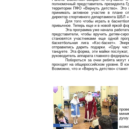
полномочный представитель президента Г
территории ПФО «Вернуть детство». Это
принимать активное участие в плане сп
директор спортивного департамента ШБЛ «
Для того чтобы играть в баскетбо
привычное. Теперь еще и в новой яркой фо
Эта программа уже начала работать
представители, чтобы вручить детям-сир
становятся участниками еще одной прог
баскетбольная лига «
Кэс-баскет
». Энер
отправились дарить подарки. «Одну час
танцуете. Эта форма, эти майки послужат,
руководитель аппарата главного федераль
Побороться за очки ребята могут 
проходят на общероссийском уровне. В
кэ
Возможно, что и «Вернуть детство» станет
пров
мини
душу
возм