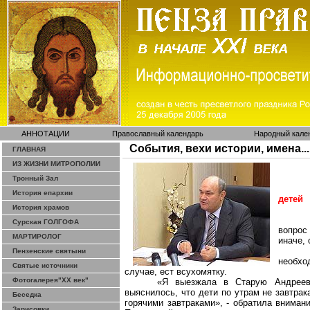
АННОТАЦИИ
Православный календарь
Народный кале
События, вехи истории, имена...
ГЛАВНАЯ
ИЗ ЖИЗНИ МИТРОПОЛИИ
Тронный Зал
История епархии
детей
История храмов
Сурская ГОЛГОФА
вопрос
МАРТИРОЛОГ
иначе, 
Пензенские святыни
необхо
Святые источники
случае, ест всухомятку.
Фотогалерея"ХХ век"
«Я выезжала в Старую Андрее
выяснилось, что дети по утрам не завтрак
Беседка
горячими завтраками», - обратила внима
Зарисовки