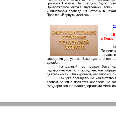
Григория
Рапоты
. На праздник будут пр
Приволжского округа внутренних войск. 
инициатором проведения которых в нача
Проекта «Вернуть
дество
».
2
В
в Пензен
К
Пензенс
парламен
заседания депутатов Законодательного со
декабря.
На данный пост может быть на
педагогическое или юридическое обра
деятельности. Планируется, что уполномоч
Как уже сообщало ИА «Агентство п
правам ребенка является обеспечение го
государственной власти, органами местно