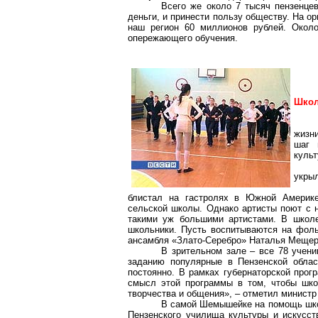
Всего же около 7 тысяч
пензенце
деньги, и принести пользу обществу. На 
наш регион 60 миллионов рублей. Около
опережающего обучения.
Школ
жизн
шаг 
культ
укрыл
блистал на гастролях в Южной Америке
сельской школы. Однако артисты поют с 
такими уж большими артистами. В школе
школьники. Пусть воспитываются на фоль
ансамбля «Злато-Серебро» Наталья Мещер
В зрительном зале – все 78 учени
заданию популярные в Пензенской облас
постоянно. В рамках губернаторской прог
смысл этой программы в том, чтобы шко
творчества и общения», – отметил министр
В самой Шемышейке на помощь школ
Пензенского училища культуры и искусст