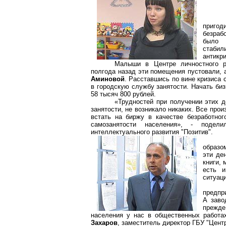
пригоди
безраб
было 
стабил
антикр
Малыши в Центре личностного ра
полгода назад эти помещения пустовали, 
Аминовой
. Расставшись по вине кризиса 
в городскую службу занятости. Начать би
58 тысяч 800 рублей.
«Трудностей при получении этих д
занятости, не возникало никаких. Все прои
встать на биржу в качестве безработног
самозанятости
населения», - подел
интеллектуального развития "Позитив".
образо
эти де
книги,
есть 
ситуаци
предпри
А заво
прежде
населения у нас в общественных работа
Захаров
, заместитель директор ГБУ "Цент