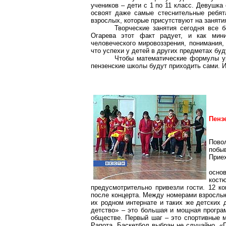
учеников – дети с 1 по 11 класс. Девушка
освоят даже самые стеснительные ребят
взрослых, которые присутствуют на заняти
Творческие занятия сегодня все 
Огарева этот факт радует, и как мин
человеческого мировоззрения, понимания,
что успехи у детей в других предметах буд
Чтобы математические формулы ур
пензенские школы будут приходить сами. И
Пенз
Повол
побы
Прие
осно
кост
предусмотрительно привезли гости. 12 к
после концерта. Между номерами взрослые
их родном интернате и таких же детских
детство» – это большая и мощная програм
обществе. Первый шаг – это спортивные м
Рапота
. Баскетбол выбран не случайно. «