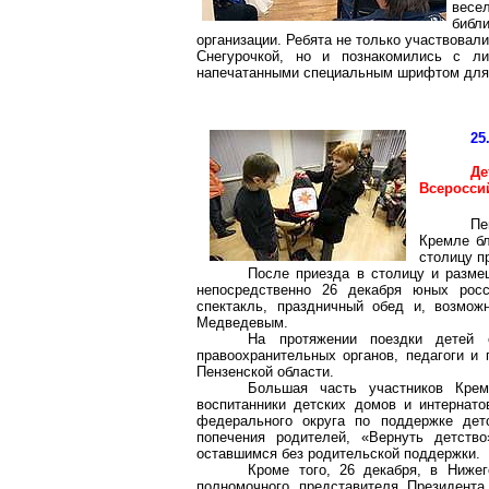
весе
библ
организации. Ребята не только участвовал
Снегурочкой, но и познакомились с ли
напечатанными специальным шрифтом дл
25
Д
Всеросси
Пе
Кремле бл
столицу п
После приезда в столицу и разме
непосредственно 26 декабря юных росс
спектакль, праздничный обед и, возмож
Медведевым.
На протяжении поездки детей с
правоохранительных органов, педагоги и 
Пензенской области.
Большая часть участников Кре
воспитанники детских домов и интернато
федерального округа по поддержке дет
попечения родителей, «Вернуть детств
оставшимся без родительской поддержки.
Кроме того, 26 декабря, в Ниже
полномочного представителя Президент