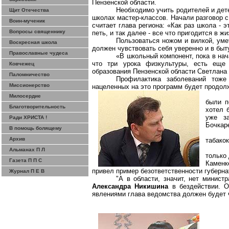
Пензенской области.
Необходимо учить родителей и дет
Щит Отечества
школах мастер-классов. Начали разговор с
Воин-мученик
считает глава региона: «Как раз школа - э
Вопросы священнику
петь, и так далее - все что пригодится в ж
Пользоваться ножом и вилкой, умет
Воскресная школа
должен чувствовать себя уверенно и в быту
Православные чудеса
«В школьный компонент, пока в нач
что три урока физкультуры, есть еще 
Ковчежец
образования Пензенской области Светлана
Паломничество
Профилактика заболеваний тоже
Миссионерство
нацеленных на это программ будет продолж
Милосердие
были п
Благотворительность
хотел 
уже за
Ради ХРИСТА !
Бочкар
В помощь болящему
Архив
табако
Альманах П Л
только 
Газета П П С
Каменке
привел пример безответственности губерна
Журнал П Е В
"А в области, значит, нет минист
Александра Никишина
в бездействии. О
явлениями глава ведомства должен будет 