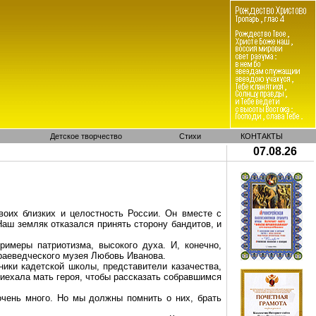
Детское творчество
Стихи
КОНТАКТЫ
07.08.26
воих близких и целостность России. Он вместе с
Наш земляк отказался принять сторону бандитов, и
имеры патриотизма, высокого духа. И, конечно,
краеведческого музея Любовь Иванова.
ики кадетской школы, представители казачества,
риехала мать героя, чтобы рассказать
собравшимся
очень много
. Но мы должны помнить о них, брать