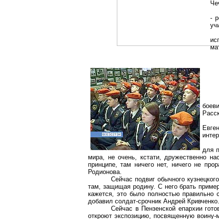
Че
- 
уч
ис
ма
боев
Расс
Евге
интер
для 
мира, не очень, кстати, дружественно на
принципе, там ничего нет, ничего не про
Родионова.
Сейчас подвиг обычного кузнецког
там, защищая родину. С него брать прим
кажется, это было полностью правильно с
добавил
солдат-срочник
Андрей Кривченко
Сейчас в Пензенской епархии гото
откроют экспозицию, посвященную воину-м