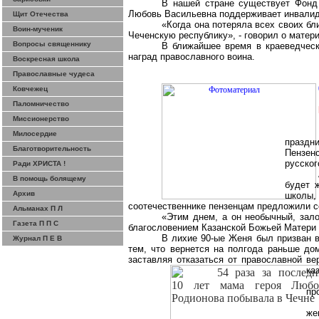
В нашей стране существует Фонд 
Любовь Васильевна поддерживает инвалидо
Щит Отечества
«Когда она потеряла всех своих бл
Воин-мученик
Чеченскую республику», - говорил о матер
Вопросы священнику
В ближайшее время в краеведческ
наград православного воина.
Воскресная школа
Православные чудеса
Ковчежец
Паломничество
Миссионерство
Милосердие
праздн
Благотворительность
Пензен
русског
Ради ХРИСТА !
В помощь болящему
будет 
Архив
школы,
соотечественнике
пензенцам
предложили со
Альманах П Л
«Этим днем, а он необычный, зало
Газета П П С
благословением Казанской Божьей Матери 
В
лихие
90-ые Женя был призван в
Журнал П Е В
тем, что вернется на полгода раньше до
заставляя отказаться от православной ве
ка
пр
же