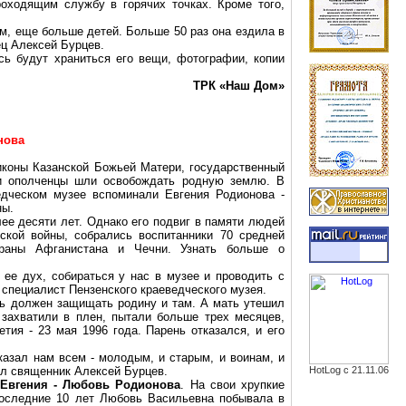
оходящим службу в горячих точках. Кроме того,
ам, еще больше детей. Больше 50 раз она ездила в
ец Алексей Бурцев.
сь будут храниться его вещи, фотографии, копии
ТРК «Наш Дом»
нова
иконы Казанской Божьей Матери, государственный
ши ополченцы шли освобождать родную землю. В
едческом музее вспоминали Евгения Родионова -
ны.
ее десяти лет. Однако его подвиг в памяти людей
ской войны, собрались воспитанники 70 средней
аны Афганистана и Чечни. Узнать больше о
 ее дух, собираться у нас в музее и проводить с
специалист Пензенского краеведческого музея.
дь должен защищать родину и там. А мать утешил
 захватили в плен, пытали больше трех месяцев,
етия - 23 мая 1996 года. Парень
отказался, и его
казал нам всем - молодым, и старым, и воинам, и
ул священник Алексей Бурцев.
HotLog с 21.11.06
Евгения - Любовь Родионова
.
На свои хрупкие
последние 10 лет Любовь Васильевна побывала в