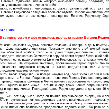
Евгения Родионова, члены которого оказывают помощь солдатам, пр
в, участников обеих чеченских войн.
изких, то приобрела в лице солдат, которые служили и сейчас служат т
и Евгения Родионова священник военного отдела Пензенской епархии от
ом музее появится экспозиция, посвященная Евгению Родионову. Зде
04.11.2009
В краеведческом музее открылась выставка памяти Евгения Родио
Многие называют мудрым решение отмечать 4 ноября, в день памяти 
ик - День народного единства. Поскольку именно с этой иконой на
ской области 4 ноября стало еще одной традицией больше. В краев
о солдата, павшего за Отечество и веру во время первой Чеченской вой
Автора песни, нашего земляка Евгения Родионова, нет в живых уже бол
жить вечно. На открытии выставки, посвященной герою первой Чечен
 казачьего кадетского корпуса, а также
солдаты-срочники
и ветер
трудники краеведческого музея.
жить такую традицию - 4 ноября каждый год, пока жива Россия и жив
день памяти Евгения Родионова», - пояснила Любовь Иванова, ведущий 
 армию. Решение служить в Чечне принял самостоятельно - кто-то ве
мой. Однако вышло иначе. Евгения и еще троих наших пограничников
ры и принять ислам. Последний шанс Родионову дали в день его 19-л
знили.
«19 лет ему было, когда он принял мученическую смерть, но и по
остым труженикам - как она должна эта жизнь проживаться», - подчеркн
Специально для участия в мероприятии в Пензу приехала
мама 
нские плечи она возложила продолжение подвига сына - 54 раза за 