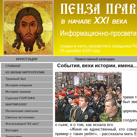
АННОТАЦИИ
Православный календарь
События, вехи истории, имена...
ГЛАВНАЯ
ИЗ ЖИЗНИ МИТРОПОЛИИ
Тронный Зал
История епархии
История храмов
тремя т
Сурская ГОЛГОФА
был зве
МАРТИРОЛОГ
церковь
Пензенские святыни
Святые источники
солдат
Фотогалерея"ХХ век"
о сыне, и о том, как искала его.
«Женя не единственный, кто совер
Беседка
пример с таких ребят», - рассказала мать
Зарисовки