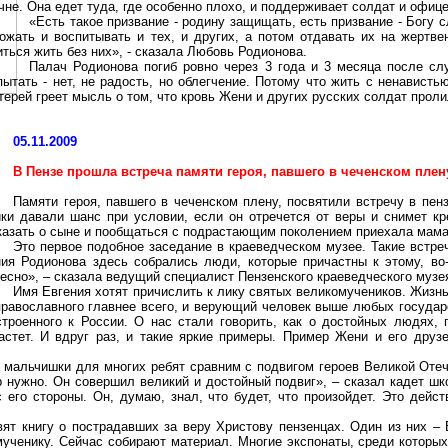
чне.
Она едет туда, где особенно плохо, и поддерживает солдат и офице
«Есть такое призвание - родину защищать, есть призвание - Богу с
рожать и воспитывать и тех, и других, а потом отдавать их на жертве
иться жить без них», - сказала Любовь Родионова.
Палач Родионова погиб ровно через 3 года и 3 месяца после сл
пытать - нет, не радость, но облегчение. Потому что жить с ненавист
терей греет мысль о том, что кровь Жени и других русских солдат проли
05.11.2009
В Пензе прошла встреча памяти героя, павшего в чеченском плен
Памяти героя, павшего в чеченском плену, посвятили встречу в пе
ики давали шанс при условии, если он отречется от веры и снимет к
казать о сыне и пообщаться с подрастающим поколением приехала мама
Это первое подобное заседание в краеведческом музее. Такие встр
ния Родионова здесь собрались люди, которые причастны к этому, во-
есно», – сказала ведущий специалист Пензенского краеведческого муз
Имя Евгения хотят причислить к лику святых великомучеников. Жизнь 
православного главнее всего, и верующий человек выше любых государ
строенного к России. О нас стали говорить, как о достойных людях, 
растет. И вдруг раз, и такие яркие примеры. Пример Жени и его дру
о мальчишки для многих ребят сравним с подвигом героев Великой Отеч
ер нужно. Он совершил великий и достойный подвиг», – сказал кадет
 его стороны. Он, думаю, знал, что будет, что произойдет. Это дейст
.
вят книгу о пострадавших за веру Христову
пензенцах
. Один из них –
ученику. Сейчас собирают материал. Многие экспонаты, среди которы