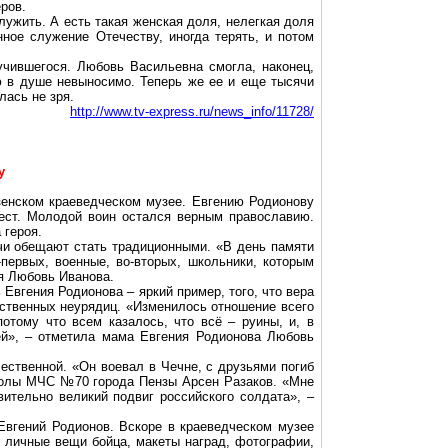
ров.
лужить. А есть такая женская доля, нелегкая доля
нное служение Отечеству, иногда терять, и потом
учившегося. Любовь Васильевна смогла, наконец,
ью в душе невыносимо. Теперь же ее и еще тысячи
лась не зря.
http://www.tv-express.ru/news_info/11728/
у
нзенском краеведческом музее. Евгению Родионову
рест. Молодой воин остался верным православию.
 героя.
ечи обещают стать традиционными. «В день памяти
первых, военные, во-вторых, школьники, которым
ея Любовь Иванова.
Евгения Родионова – яркий пример, того, что вера
ственных неурядиц. «Изменилось отношение всего
потому что всем казалось, что всё – руины, и, в
зей», – отметила мама Евгения Родионова Любовь
ественной. «Он воевал в Чечне, с друзьями погиб
 школы МЧС №70 города Пензы
Арсен
Разаков
. «Мне
вительно великий подвиг российского солдата», –
 Евгений Родионов. Вскоре в краеведческом музее
х личные вещи бойца, макеты наград, фотографии,