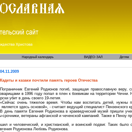
Народный календарь
ВИДЕО-ЗАЛ
Детям
04.11.2009
Кадеты и казаки почтили память героев Отечества
Пограничник Евгений Родионов погиб, защищая православную веру, с
оварищами в 1996 году попал в плен к боевикам на территории Чечни. 
рски убит в день своего 19-летия.
«Сейчас очень тяжелое время. Чтобы нам воспитать детей, нужны пр
 является здесь основой», - считает ведущий специалист Пензенского 
В день памяти Евгения Родионова в краеведческий музей пришли учен
ы-срочники
, ветераны афганской и чеченской кампаний. Также в Пензу п
шил и человеческий, и христианский, и воинский подвиг. Таких было
 Евгения Родионова Любовь Родионова.