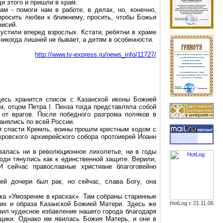
и этого и пришли в храм.
м - помоги нам в работе, в делах, но, конечно,
 просить любви к
ближнему
, просить, чтобы Божья
нисий.
устили вперед взрослых. Кстати, ребятни в храме
 никогда лишней не бывает, а детям в особенности.
http://www.tv-express.ru/news_info/11727/
есь хранится список с Казанской иконы Божией
, отцом Петра I. Пенза тогда представляла собой
 от врагов. После победного разгрома поляков в
ранялись по всей России.
 и спасти Кремль, воины прошли крестным ходом с
кровского архиерейского собора протоиерей Иоанн
ывалась ни в революционное лихолетье, ни в
годы
ди тянулись как к единственной защите. Верили,
И сейчас православные христиане благоговейно
й дочери был рак, но сейчас, слава Богу, она
ка «Умозрение в красках». Там собраны старинные
них и образа Казанской Божией Матери. Здесь же
HotLog с 21.11.06
зил чудесное избавление нашего города благодаря
мщики. Однако им явилась Божия Матерь, и они в