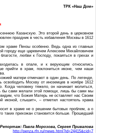
ТРК «Наш Дом»
и
осеннюю
Казанскую. Это второй день в церковном
овлен праздник в честь избавления Москвы в 1612
ом
храме Пензы особенно. Ведь одна из главных
нной городу еще царевичем Алексеем Михайловичем
благости, любви к Господу, покаяться в грехах и
аходилась в опале, и к верующим относились
ше прийти в храм, поклониться иконе, чем наши
ва.
Божией матери отмечают в один день. По легенде,
ь освободить Москву от иноземцев в ноябре 1612
. Когда человеку тяжело, он начинает молиться,
шь бы сами желали этой помощи, лишь бы сами мы
видим, что Божия Матерь не оставляет нас Своим
й иконой, слышит», – отметил настоятель храма
росит в храме не о решении бытовых проблем, а о
что таких прихожан становится больше. Прошедший
Репортаж: Павла Морозова, Сергея Привалова
http://penza.rfn.ru/rnews.html?id=24415&cid=7