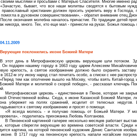
 своими мыслями и просьбами с Матерью Спасителя. Многие именно рад
«Зачастую, бывает, что все наши молитвы сводятся к бытовым нужда
 православный христианин должен просить укрепить веру в Господа,
 помогла в духовном совершенствовании», - обратил внимание отец Дио
После окончания молебна началось причастие. По традиции детей проп
ак никогда, много. Тех, кто еще мал - принесли на руках. Божья помощь
04.11.2009
Верующие поклонились иконе Божией Матери
В этот день в
Митрофановскую
церковь верующие шли потоком. Зд
. Он подарен нашему городу в 1663 году царем Алексеем Михайловичем
евую крепость, а святое изображение должно было охранять заставу
в 1612-м эту икону народ стал почитать особо, а списки с нее распрост
«Перед тем как ополчение вышло на Москву, чтобы взять Китай-город
 Божией Матери и молитвой о скорой победе», - рассказал ключарь По
ий.
Митрофановская
церковь - единственная в Пензе, которая не закр
кой Отечественной войны. Сюда, к иконе Казанской Божией Матери, лю
она убережет на полях сражений, исцелит от телесных недугов. 
ладываются к святому изображению и просят о помощи.
«Я всегда молюсь - и получаю помощь от Божьей Матери. У мое
оровела», - поделилась прихожанка Любовь Колганова.
В Пензенской картинной галерее несколько месяцев работает выстав
ы, которые сберегли верующие во времена советской власти. Среди 
дится картина, на которой пензенский художник Денис Санталов изобра
 иконе. В 1717 году на пензенскую крепость напали ногайские погро