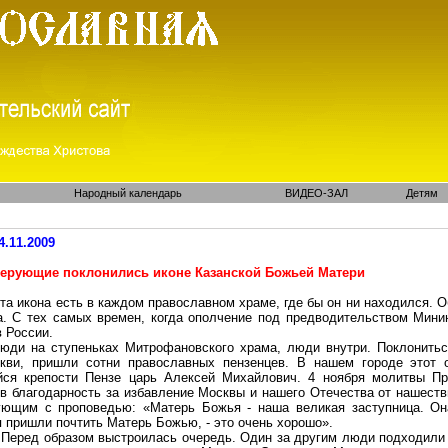
Народный календарь
ВИДЕО-ЗАЛ
Детям
4.11.2009
ерующие поклонились иконе Казанской Божьей Матери
та икона есть в каждом православном храме, где бы он ни находился. 
а. С тех самых времен, когда ополчение под предводительством Мини
 России.
юди на ступеньках
Митрофановского
храма, люди внутри. Поклонитьс
ркви, пришли сотни православных
пензенцев
. В нашем городе этот 
йся крепости Пензе царь Алексей Михайлович. 4 ноября молитвы Пр
 в благодарность за избавление Москвы и нашего Отечества от нашеств
ющим с проповедью: «Матерь Божья - наша великая заступница. Она 
 пришли почтить Матерь Божью, - это очень хорошо».
Перед образом выстроилась очередь. Один за другим люди подходили к