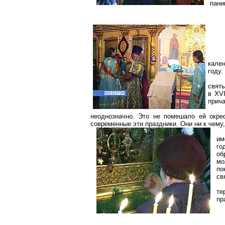
пани
кален
году.
свят
в XVI
прича
неоднозначно. Это не помешало ей окре
современные эти праздники. Они ни к чем
им
го
об
мо
по
св
те
пр