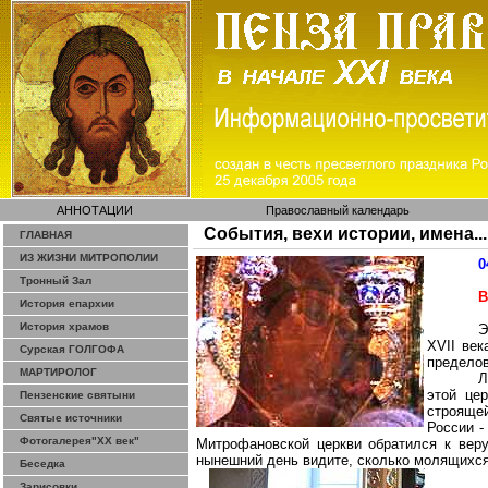
АННОТАЦИИ
Православный календарь
События, вехи истории, имена...
ГЛАВНАЯ
ИЗ ЖИЗНИ МИТРОПОЛИИ
0
Тронный Зал
В
История епархии
История храмов
Э
XVII век
Сурская ГОЛГОФА
пределов
МАРТИРОЛОГ
Л
этой це
Пензенские святыни
строяще
Святые источники
России -
Фотогалерея"ХХ век"
Митрофановской
церкви обратился к веру
нынешний день видите, сколько молящихся
Беседка
Зарисовки