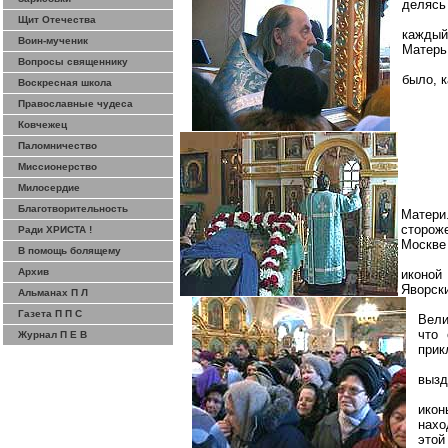
делясь
Щит Отечества
каждый
Воин-мученик
Матерь
Вопросы священнику
было, к
Воскресная школа
Православные чудеса
Ковчежец
Паломничество
Миссионерство
Милосердие
Благотворительность
Матери
сторож
Ради ХРИСТА !
Москве 
В помощь болящему
Архив
иконой
Яворск
Альманах П Л
Газета П П С
Вели
что 
Журнал П Е В
прик
вызд
икон
нахо
этой