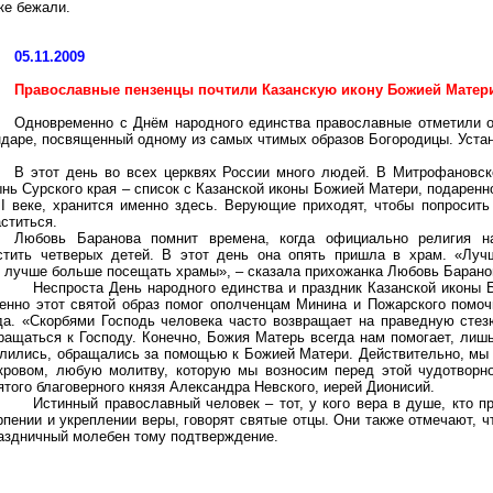
ке бежали.
05.11.2009
Православные
пензенцы
почтили Казанскую икону Божией Матер
Одновременно с Днём народного единства православные отметили
даре, посвященный одному из самых чтимых образов Богородицы. Устан
В этот день во всех церквях России много людей. В
Митрофановск
ынь Сурского края – список с Казанской иконы Божией Матери, подаре
I веке, хранится именно здесь. Верующие приходят, чтобы попросить 
ститься.
Любовь Баранова помнит времена, когда официально религия н
стить четверых детей. В этот день она опять пришла в храм. «Луч
у, лучше больше посещать храмы», – сказала прихожанка Любовь Барано
Неспроста День народного единства и праздник Казанской иконы 
енно этот святой образ помог ополченцам Минина и Пожарского помоч
да. «Скорбями Господь человека часто возвращает на праведную стезю
ращаться к Господу. Конечно, Божия Матерь всегда нам помогает, ли
лились, обращались за помощью к Божией Матери. Действительно, мы 
кровом, любую молитву, которую мы возносим перед этой чудотворно
ятого благоверного князя Александра Невского, иерей Дионисий.
Истинный православный человек – тот, у кого вера в душе, кто п
рпении и укреплении веры, говорят святые отцы. Они также отмечают, 
аздничный молебен тому подтверждение.