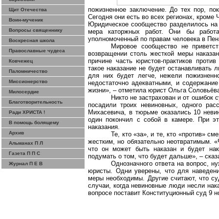
пожизненное заключение. До тех пор, по
Щит Отечества
Сегодня они есть во всех регионах, кроме 
Воин-мученик
Юридическое сообщество разделилось на т
Вопросы священнику
мера каторжных работ. Они бы работа
уполномоченный по правам человека в Пен
Воскресная школа
Мировое сообщество не приветст
Православные чудеса
возвращении столь жесткой меры наказан
причине часть юристов-практиков против
Ковчежец
такое наказание не будет останавливать 
Паломничество
для них будет легче, нежели пожизненн
Миссионерство
недостаточно адекватными, и содержание
жизни», – отметила юрист Ольга Соловьёв
Милосердие
Никто не застрахован и от ошибок 
Благотворительность
посадили троих невиновных, одного рас
Михасевича
, в тюрьме оказались 10
неви
Ради ХРИСТА !
один покончил с собой в камере. При э
В помощь болящему
наказания.
Архив
Те, кто «за», и те, кто «против» с
жестким, но обязательно неотвратимым. «
Альманах П Л
что он может быть наказан и будет нак
Газета П П С
подумать о том, что будет дальше», – ска
Однозначного ответа на вопрос, ну
Журнал П Е В
юристы. Одни уверены, что для наведени
меры необходимы. Другие считают, что с
случаи, когда невиновные люди несли нак
вопросе поставит Конституционный суд 9 н