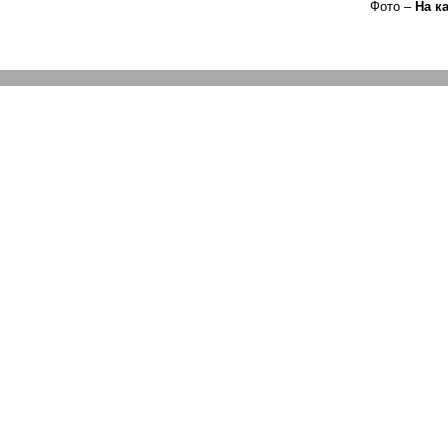
Фото –
На
к