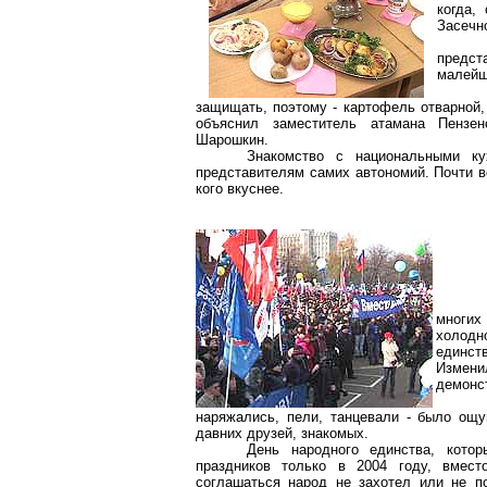
когда,
Засечн
предс
малейш
защищать, поэтому - картофель отварной, 
объяснил заместитель атамана Пензен
Шарошкин
.
Знакомство с национальными ку
представителям самих автономий. Почти вс
кого вкуснее.
многих
холодн
единст
Измени
демонст
наряжались, пели, танцевали - было ощу
давних друзей, знакомых.
День народного единства, кото
праздников только в 2004 году, вмест
соглашаться народ не захотел или не п