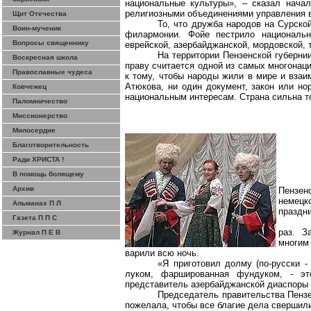
национальные культуры», – сказал нача
религиозными объединениями управления в
Щит Отечества
То, что дружба народов на
Сурско
Воин-мученик
филармонии. Фойе пестрило националь
Вопросы священнику
еврейской, азербайджанской, мордовской, т
На территории Пензенской губерни
Воскресная школа
праву считается одной из самых многонац
Православные чудеса
к тому, чтобы народы жили в мире и взаи
Атюкова
, ни один документ, закон или н
Ковчежец
национальным интересам. Страна сильна то
Паломничество
Миссионерство
Милосердие
Благотворительность
Ради ХРИСТА !
В помощь болящему
Архив
Пензен
немецк
Альманах П Л
праздни
Газета П П С
раз. З
Журнал П Е В
многим
варили всю ночь.
«Я приготовил
долму
(по-русски -
луком, фаршированная фундуком, - э
представитель азербайджанской диаспоры
Председатель правительства Пенз
пожелала, чтобы все благие дела свершил