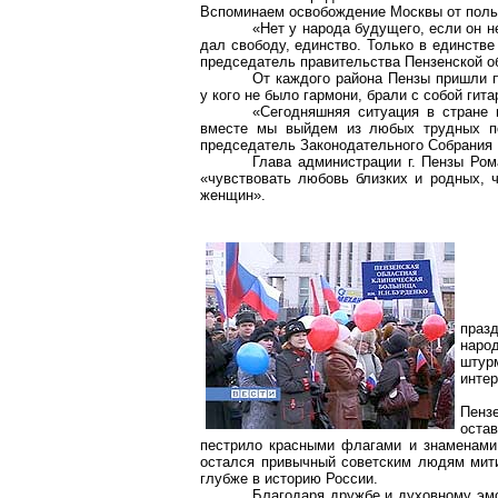
Вспоминаем освобождение Москвы от польс
«Нет у народа будущего, если он н
дал свободу, единство. Только в единств
председатель правительства Пензенской 
От каждого района Пензы пришли п
у кого не было гармони, брали с собой гит
«Сегодняшняя ситуация в стране 
вместе мы выйдем из любых трудных по
председатель Законодательного Собрания
Глава администрации
г
. Пензы Ро
«чувствовать любовь близких и родных, 
женщин».
празд
наро
штур
интер
Пензе
оста
пестрило красными флагами и знаменами
остался
привычный
советским людям митин
глубже в историю России.
Благодаря дружбе и духовному эм