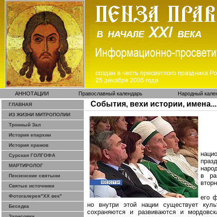
АННОТАЦИИ
Православный календарь
Народный кале
События, вехи истории, имена...
ГЛАВНАЯ
ИЗ ЖИЗНИ МИТРОПОЛИИ
Тронный Зал
История епархии
История храмов
наци
Сурская ГОЛГОФА
праз
МАРТИРОЛОГ
народ
в ра
Пензенские святыни
вторн
Святые источники
Фотогалерея"ХХ век"
его 
но внутри этой нации существует культ
Беседка
сохраняются и развиваются и мордовска
Зарисовки