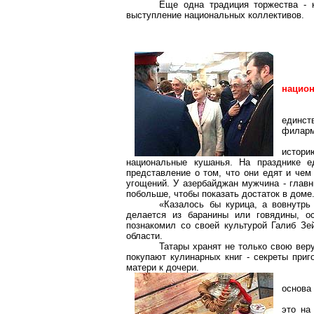
Еще одна традиция торжества - к
выступление национальных коллективов.
нацио
единст
филарм
истор
национальные кушанья. На празднике е
представление о том, что они едят и чем
угощений. У
азербайджан
мужчина - главн
побольше
, чтобы показать достаток в доме
«Казалось бы курица, а вовнутрь
делается из баранины или говядины, ос
познакомил со своей культурой
Галиб
Зе
области.
Татары хранят не только свою веру
покупают кулинарных книг - секреты при
матери к дочери.
основа 
это на