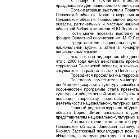
3 ноября в Областной филармо
празднованию Дня национального единства
Организаторами выступили Правите
Пензенской области. Также в мероприяти
Пензенской области, Православной церкв
области, региональных и местных национ
областной библиотеки имени М.Ю.Лермонто
Гости могли посетить выставку к
фондов Областной библиотеки им. М.Ю.Ле
Представители национально-кул
национальной кухни, а затем в концерт
национальных языках.
Был показан видеоролик «В едино
что с 2006 года начал действовать проек
территории Пензенской области, а таковы
закупка книг на разных языках в Пензенск
Проводится профилактика террорис
По словам заместителя министра
необходимо сохранить культуру самобытн
особенностей программы стала презента
культуры и общественной мысли «Сура» 
посвящен творчеству представителям 
деятельности национально-культурных авт
Главный редактор журнала «Сура»,
области Борис Шигин рассказал о дея
представителям национально-культурных а
Итогом встречи стал гала-концер
Пензенской области. Завершая встречу, 
Кирилл
Застрожный
поблагодарил всех со
«Надеюсь, в следующем году в этом пра