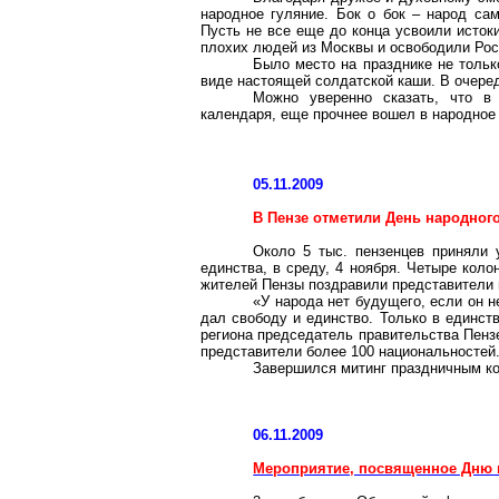
народное гуляние. Бок
о бок
– народ самы
Пусть не все еще до конца усвоили исток
плохих людей из Москвы и освободили Рос
Было место на празднике не только
виде настоящей солдатской каши. В очеред
Можно уверенно сказать, что в
календаря, еще прочнее вошел в народное 
05.11.2009
В Пензе отметили День народног
Около 5 тыс.
пензенцев
приняли у
единства, в среду, 4 ноября. Четыре кол
жителей Пензы поздравили представители 
«У народа нет будущего, если он н
дал свободу и единство. Только в единст
региона председатель правительства Пенз
представители более 100 национальностей
Завершился митинг праздничным ко
06.11.2009
Мероприятие, посвященное Дню 