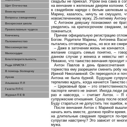
свадьбы не приехал. Утром она сама в со
на венчание к железным дверям колонии. 
Щит Отечества
в свадебном наряде с белым шелковым ша
Воин-мученик
Марину, казалось, ничуть не смущало, ч
Вопросы священнику
новоиспеченному мужу, 25-летнему Антону
С Антоном девушку познакомил ее брат
Воскресная школа
увиделись на краткосрочном свидании, з
Православные чудеса
пожениться.
Причем официальную регистрацию отложи
Ковчежец
Богом. Родители Марины, Антонина Васил
Паломничество
пытались отговорить дочь, но все же смир
Миссионерство
– Даже в заточении жизнь не кончается.
желание создать семью понятно, – гово
Милосердие
данном случае у жениха и невесты нет н
Благотворительность
Неважно, что таинство венчания проходит н
Антон Павлов в день бракосочетания
Ради ХРИСТА !
торжества ему разрешили сменить робу на
В помощь болящему
Ириной Николаевной. Он переоделся и почт
Архив
Антона не была бурной. Будущие супруги
терпеливо ждать, когда начнется Таинство 
Альманах П Л
– Церковный брак – это ответственност
Газета П П С
паспорте ничего не значит. Иногда люди р
раз и навсегда, – считает Антон. – Я
Журнал П Е В
супружеские отношения. Сразу после освоб
Буду стараться не допустить тех ошибок, к
После венчания Антон с Мариной вышли и
начать жить вместе, должно пройти время.
на длительные свидания придется по-пре
супругам навстречу? Это зависит от мног
мужа.