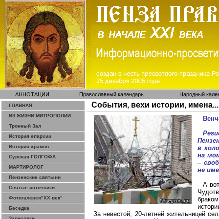
АННОТАЦИИ
Православный календарь
Народный кале
События, вехи истории, имена...
ГЛАВНАЯ
ИЗ ЖИЗНИ МИТРОПОЛИИ
Венч
Тронный Зал
Реги
История епархии
Пензе
История храмов
в кол
на мо
Сурская ГОЛГОФА
– сво
МАРТИРОЛОГ
не им
Пензенские святыни
А во
Святые источники
Чудотв
Фотогалерея"ХХ век"
браком
истор
Беседка
За невестой, 20-летней жительницей се
Зарисовки