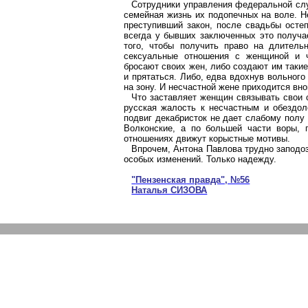
Сотрудники управления федеральной слу
семейная жизнь их подопечных на воле. Н
преступивший закон, после свадьбы осте
всегда у бывших заключенных это получа
того, чтобы получить право на длитель
сексуальные отношения с женщиной и ч
бросают своих жен, либо создают им такие
и прятаться. Либо, едва вдохнув вольног
на зону. И несчастной жене приходится вно
Что заставляет женщин связывать свои
русская жалость к несчастным и обездо
подвиг декабристок не дает слабому полу 
Волконские, а по большей части воры, 
отношениях движут корыстные мотивы.
Впрочем, Антона Павлова трудно заподоз
особых изменений. Только надежду.
"
Пензенская
правда", №56
Наталья СИЗОВА