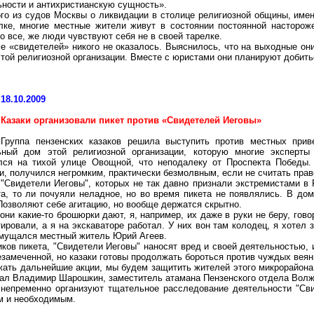
ьности и антихристианскую сущность».
го из судов Москвы о ликвидации в столице религиозной общины, имену
ке, многие местные жители живут в состоянии постоянной настороже
о все, же люди чувствуют себя не в своей тарелке.
е «свидетелей» никого не оказалось. Выяснилось, что на выходные они
той религиозной организации. Вместе с юристами они планируют добит
18.10.2009
Казаки организовали пикет против «Свидетелей Иеговы»
Группа пензенских казаков решила выступить против местных прив
ный дом этой религиозной организации, которую многие эксперты 
лся на тихой улице Овощной, что неподалеку от Проспекта Победы.
и, получился негромким, практически безмолвным, если не считать пра
"Свидетели Иеговы", которых не так давно признали экстремистами в 
та, то ли почуяли неладное, но во время пикета не появлялись. В до
Позволяют себе агитацию, но вообще держатся скрытно.
 они какие-то брошюрки дают, я, например, их даже в руки не беру, гов
ровали, а я на экскаваторе работал. У них вон там колодец, я хотел з
озмущался местный житель Юрий Агеев.
ков пикета, "Свидетели Иеговы" наносят вред и своей деятельностью, 
езамеченной, но казаки готовы продолжать бороться против чуждых веян
ать дальнейшие акции, мы будем защитить жителей этого микрорайона,
щал Владимир Шарошкин, заместитель атамана Пензенского отдела Волжс
 непременно организуют тщательное расследование деятельности "Сви
ым и необходимым.