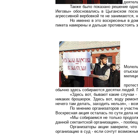
деятел
Также было показано решение одно
Иеговы» обосновались в Цыганском посел
агрессивной вербовкой те не занимаются, н
Но именно в это воскресенье в дом
пикета намерены и дальше противостоять э
Молель
отыска
милици
протес
обычно здесь собираются десятки людей. 
«Здесь вот, бывают какие случаи -
никаких брошюрок. Здесь вот, воду ремонти
нечего там делать, заходить нельзя», - в
По мнению организаторов и участни
Воскресная акция осталась по сути дела н
«Мы собираемся не только продолж
данной сектантской организации», - пообе
Организаторы акции заверили, что
организацию в суд - если сочтут возможн