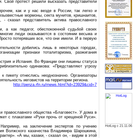
и. Свой протест решили высказать представители
рочем, как и у нас везде в России, так легко и
езызвестные мормоны, секта мунитов, кришнаитов,
 - сказал представитель актива православного
, а как педагог, обеспокоенной судьбой своих
а многие люди оказываются в состоянии весьма и
росто потерявших все, что они имели. И в первую
тельности добились лишь в некоторых городах,
анизации признаки тоталитаризма, разжигания
встрия и Испания. Во Франции они лишены статуса
приблизительно одинакова: «Представляют угрозу
 к пикету отнеслись неоднозначно. Организаторы
еятельность иеговистов на территории региона.
http://penza.rfn.ru/rnews.html?id=23929&cid=7
и православного общества «Благовест». У дома в
икет с плакатами «Руки прочь от крещеной Руси».
 Например, на заключение экспертов по учению
HotLog с 21.11.06
ния Волжского казачества Владимира Шарошкина,
ктер». «А мы, казаки, - сказал он, - видим в этой