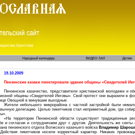
Народный календарь
ВИДЕО-ЗАЛ
Детям
19.10.2009
Пензенские казаки пикетировали здание общины «Свидетелей Ие
Пензенское казачество, представители христианской молодежи и о
гиозной общины «Свидетелей Иеговы». Свой протест они выразили в фо
лице Овощной в минувшие выходные.
Жители небольшого микрорайона с частной застройкой были немало
ивычную делегацию. Целью пикетчиков стал неприметный дом, где соби
вы».
«На территории Пензенской области существуют традиционные ре
бе и согласии и сотрудничаем друг с другом. Деятельность же секты
мана пензенского отдела Волжского казачьего войска
Владимир Шарош
Действия пикетчиков носили корректный характер. Никаких провока