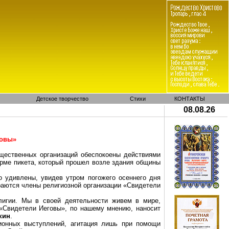
Детское творчество
Стихи
КОНТАКТЫ
08.08.26
говы»
бщественных организаций обеспокоены действиями
рме пикета, который прошел возле здания общины
 удивлены, увидев утром погожего осеннего дня
раются члены религиозной организации «Свидетели
лигии. Мы в своей деятельности живем в мире,
 «Свидетели Иеговы», по нашему мнению, наносит
кин
.
ционных выступлений, агитация лишь при помощи