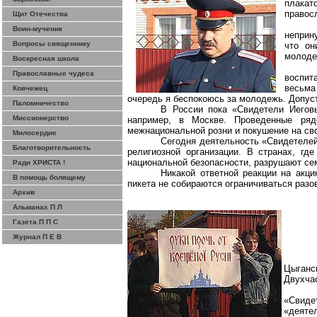
плакат
правос
Щит Отечества
Воин-мученик
неприн
Вопросы священнику
что он
молоде
Воскресная школа
Православные чудеса
воспит
весьма
Ковчежец
очередь я беспокоюсь за молодежь. Допуст
Паломничество
В России пока «Свидетели Иегов
Миссионерство
например, в Москве. Проведенные рядо
межнациональной розни и покушение на св
Милосердие
Сегодня деятельность «Свидетелей
Благотворительность
религиозной организации. В странах, гд
национальной безопасности, разрушают се
Ради ХРИСТА !
Никакой ответной реакции на акц
В помощь болящему
пикета не собираются ограничиваться разов
Архив
Альманах П Л
Газета П П С
Журнал П Е В
Цыганс
Двухча
«Свиде
«деятел