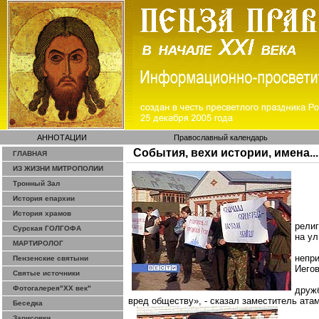
АННОТАЦИИ
Православный календарь
События, вехи истории, имена...
ГЛАВНАЯ
ИЗ ЖИЗНИ МИТРОПОЛИИ
Тронный Зал
История епархии
История храмов
рели
Сурская ГОЛГОФА
на у
МАРТИРОЛОГ
непр
Пензенские святыни
Иего
Святые источники
Фотогалерея"ХХ век"
друж
вред обществу», - сказал заместитель ата
Беседка
Зарисовки