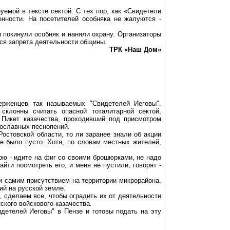
емой в тексте сектой. С тех пор, как «Свидетели
нности. На посетителей особняка не жалуются -
 покинули особняк и наняли охрану. Организаторы
ься запрета деятельности общины.
ТРК «Наш Дом»
ерженцев так называемых "Свидетелей Иеговы".
склонны считать опасной тоталитарной сектой,
 Пикет казачества, проходивший под присмотром
вославных песнопений.
Ростовской области, то ли заранее знали об акции
ме было пусто. Хотя, по словам местных жителей,
орю - идите на фиг со своими брошюрками, не надо
айти посмотреть его, и меня не пустили, говорят -
и самим присутствием на территории микрорайона.
ий на русской земле.
 сделаем все, чтобы оградить их от деятельности
кого войскового казачества.
детелей Иеговы" в Пензе и готовы подать на эту