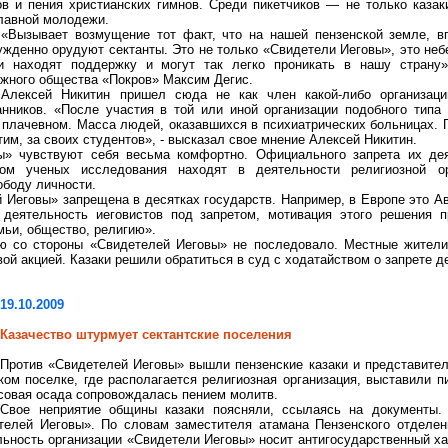
ов и пения христианских гимнов. Среди пикетчиков — не только казак
лавной молодежи.
«Вызывает возмущение тот факт, что на нашей пензенской земле, вп
ужденно орудуют сектанты. Это не только «Свидетели Иеговы», это неб
и находят поддержку и могут так легко проникать в нашу страну»,
жного общества «Покров» Максим Дегис.
Алексей Никитин пришел сюда не как член какой-либо организации
анников. «После участия в той или иной организации подобного тип
 плачевном. Масса людей, оказавшихся в психиатрических больницах. П
им, за своих студентов», - высказал свое мнение Алексей Никитин.
ы» чувствуют себя весьма комфортно. Официального запрета их дея
м ученых исследования находят в деятельности религиозной орг
ободу личности.
 Иеговы» запрещена в десятках государств. Например, в Европе это А
е деятельность иеговистов под запретом, мотивация этого решения 
мьи, общество, религию».
ию со стороны «Свидетелей Иеговы» не последовало. Местные жители
ой акцией. Казаки решили обратиться в суд с ходатайством о запрете д
19.10.2009
Казачество штурмует сектантские поселения
Против «Свидетелей Иеговы» вышли пензенские казаки и представител
ком поселке, где располагается религиозная организация, выставили п
совая осада сопровождалась пением молитв.
Свое неприятие общины казаки поясняли, ссылаясь на документы.
телей Иеговы». По словам заместителя атамана Пензенского отделе
ьность организации «Свидетели Иеговы» носит антигосударственный хара