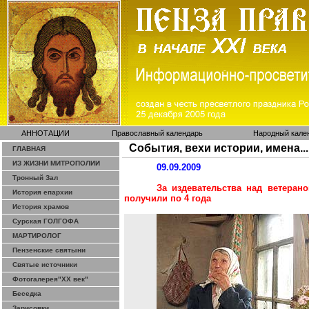
АННОТАЦИИ
Православный календарь
Народный кале
События, вехи истории, имена...
ГЛАВНАЯ
ИЗ ЖИЗНИ МИТРОПОЛИИ
09.09.2009
Тронный Зал
За издевательства над ветера
История епархии
получили по 4 года
История храмов
Сурская ГОЛГОФА
МАРТИРОЛОГ
Пензенские святыни
Святые источники
Фотогалерея"ХХ век"
Беседка
Зарисовки