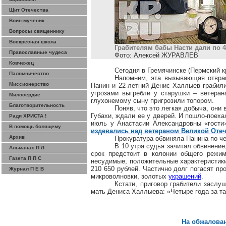
Щит Отечества
Воин-мученик
Вопросы священнику
Воскресная школа
Грабителям бабы Насти дали по 
Православные чудеса
Фото: Алексей ЖУРАВЛЕВ
Ковчежец
Сегодня в Гремячинске (Пермский 
Паломничество
Напомним, эта вызывающая отвращ
Миссионерство
Панин и 22-летний Денис
Халлыев
грабили
угрозами выгребли у старушки – ветера
Милосердие
глухонемому сыну пригрозили топором.
Благотворительность
Поняв, что это легкая добыча, они
Губахи
, ждали ее у дверей. И пошло-поеха
Ради ХРИСТА !
июль у Анастасии Александровны «гости
В помощь болящему
издевались над ветераном Великой Отеч
Архив
Прокуратура обвиняла Панина по ч
В 10 утра судья зачитал обвинение
Альманах П Л
срок предстоит в колонии общего режи
Газета П П С
несудимые, положительные характеристики
210 650 рублей. Частично долг погасят п
Журнал П Е В
микроволновки
, золотых
украшений
.
Кстати, приговор грабители заслу
мать Дениса
Халлыева
: «Четыре года за т
На обжалован