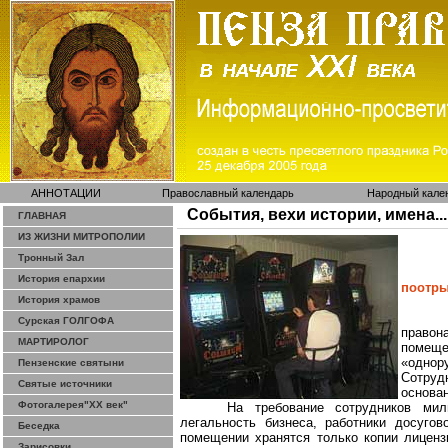
АННОТАЦИИ
Православный календарь
Народный кале
События, вехи истории, имена...
ГЛАВНАЯ
ИЗ ЖИЗНИ МИТРОПОЛИИ
Тронный Зал
История епархии
поотр
История храмов
Сурская ГОЛГОФА
правон
МАРТИРОЛОГ
помеще
«однор
Пензенские святыни
Сотруд
Святые источники
основа
Фотогалерея"ХХ век"
На требование сотрудников мил
легальность бизнеса, работники
досугов
Беседка
помещении хранятся только копии лиценз
Зарисовки