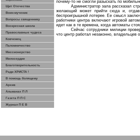
почему-то не смогли разыскать по мобиль
Администратор зала рассказал стр
Щит Отечества
желающий может прийти сюда и, отдав 
Воин-мученик
беспроигрышной лотерее. Ее смысл заключае
Вопросы священнику
работники центра включают игровой автом
идет как в те времена, когда автоматы
стоя
Воскресная школа
Сейчас сотрудники милиции провер
Православные чудеса
что центр работал незаконно, владельцев 
Ковчежец
Паломничество
Миссионерство
Милосердие
Благотворительность
Ради ХРИСТА !
В помощь болящему
Архив
Альманах П Л
Газета П П С
Журнал П Е В