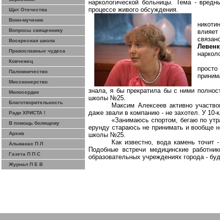
наркологической больницы. Тема - вредн
процессе живого обсуждения.
Щит Отечества
Воин-мученик
никоти
Вопросы священнику
влияет
связан
Воскресная школа
Левенк
Православные чудеса
наркол
Ковчежец
просто
Паломничество
приним
Миссионерство
знала, я бы прекратила бы с ними полнос
Милосердие
школы №25.
Благотворительность
Максим Алексеев активно участво
даже звали в компанию - не захотел. У 10-
Ради ХРИСТА !
«Занимаюсь спортом, бегаю по утра
В помощь болящему
ерунду стараюсь не принимать и вообще н
Архив
школы №25.
Как известно, вода камень точит
Альманах П Л
Подобные встречи медицинские работни
Газета П П С
образовательных учреждениях города - бу
Журнал П Е В