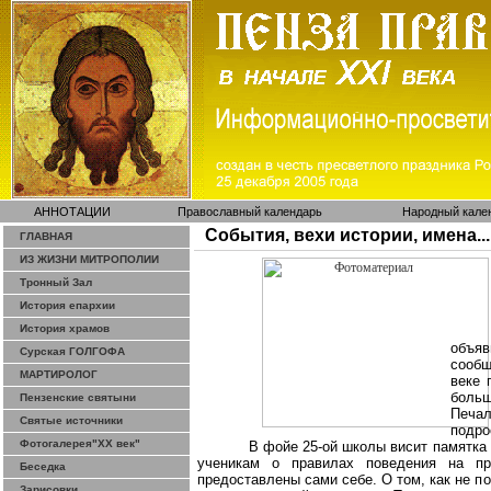
АННОТАЦИИ
Православный календарь
Народный кале
События, вехи истории, имена...
ГЛАВНАЯ
ИЗ ЖИЗНИ МИТРОПОЛИИ
Тронный Зал
История епархии
История храмов
объя
Сурская ГОЛГОФА
сообщ
МАРТИРОЛОГ
веке
больш
Пензенские святыни
Печал
Святые источники
подро
Фотогалерея"ХХ век"
В фойе 25-ой школы висит памятка 
ученикам о правилах поведения на пр
Беседка
предоставлены сами себе. О том, как не п
Зарисовки