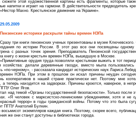
в сюжете этой художественной картины есть фрагменты, которые такж
ые напитки и играет на гармони. В действительности предводитель кре
«Нестор Махно. Крестьянское движение на Украине».
29.05.2009
Пензенские историки раскрыли тайны времен
НЭПа
Сразу три книги пензенских ученых презентованы в музее Ключевского.
издания по истории России. В этот раз все они посвящены одному
трена с разных точек зрения. Преподаватель Пензенской государств
а книгу о жизни крестьян времен
НЭПа
, вышедшую в Москве.
«Примитивные орудия труда позволяли крестьянам выжить в тот перио
я хозяйства: делали деревянные гвозди, вместо мыла пользовались 
ь «по-черному», - рассказала кандидат исторических наук Лариса Лебед
 времен
НЭПа
. При этом в прошлом он искал причины неудач сегодня
ень кооперативов в нашей стране практически нет. Поэтому мне хот
 а теперь находится на задворках. Причины кроются, наверное, в непр
 ПГПУ Олег
Ягов
.
тал над темой «Органы государственной безопасности». Только после эт
х. «Я человек с марксистско-ленинскими убеждениями, хотя и не од
красный террор» в годы гражданской войны. Потому что это была суг
ент ПГПУ Анатолий Булкин.
 восьмисот экземпляров каждая книга. Поэтому, скорее всего, публика
ния же они станут доступны в библиотеках города.