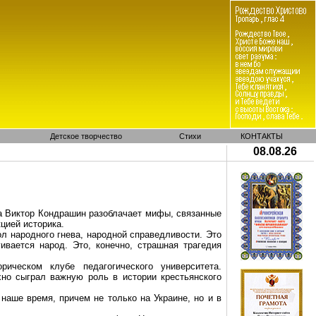
Детское творчество
Стихи
КОНТАКТЫ
08.08.26
а Виктор
Кондрашин
разоблачает мифы, связанные
цией историка.
ол народного гнева, народной справедливости. Это
гивается народ. Это, конечно, страшная трагедия
рическом клубе педагогического университета.
хно сыграл важную роль в истории крестьянского
наше время, причем не только на Украине, но и в