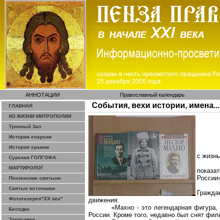
АННОТАЦИИ
Православный календарь
События, вехи истории, имена...
ГЛАВНАЯ
ИЗ ЖИЗНИ МИТРОПОЛИИ
Тронный Зал
История епархии
История храмов
с жизнь
Сурская ГОЛГОФА
МАРТИРОЛОГ
показа
России»
Пензенские святыни
Святые источники
Гражда
Фотогалерея"ХХ век"
движения.
«Махно - это легендарная фигура, 
Беседка
России. Кроме того, недавно был снят фи
Зарисовки