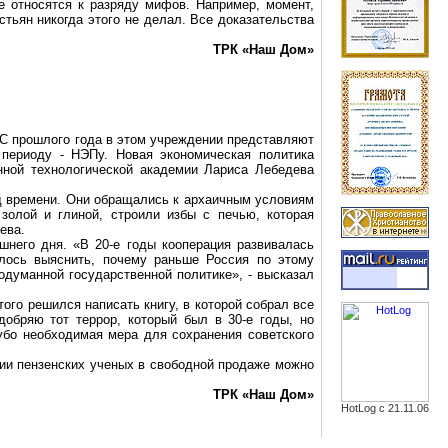
е относятся к разряду мифов. Например, момент,
стьян никогда этого не делал. Все доказательства
ТРК «Наш Дом»
 С прошлого года в этом учреждении представляют
 периоду -
НЭПу
. Новая экономическая политика
енной технологической академии Лариса Лебедева
д времени. Они обращались к архаичным условиям
золой и глиной, строили избы с печью, которая
ева.
шнего дня. «В 20-е годы кооперация развивалась
елось выяснить, почему раньше Россия по этому
одуманной государственной политике», - высказал
ого решился написать книгу, в которой собрал все
обряю тот террор, который был в 30-е годы, но
убо необходимая мера для сохранения советского
ции пензенских ученых в свободной продаже можно
ТРК «Наш Дом»
HotLog с 21.11.06