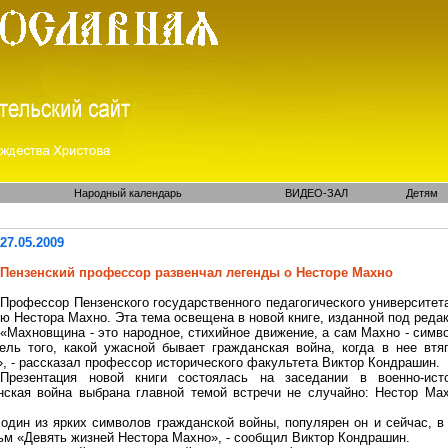
Народный календарь
ВИДЕО-ЗАЛ
Детям
27.05.2009
Пензенский профессор развенчал легенды о Несторе Махно
Профессор Пензенского государственного педагогического университет
ю Нестора Махно. Эта тема освещена в новой книге, изданной под редак
«
Махновщина
- это народное, стихийное движение, а сам Махно - симв
тель того, какой ужасной бывает гражданская война, когда в нее втя
, - рассказал профессор исторического факультета Виктор
Кондрашин
.
Презентация новой книги состоялась на заседании в военно-исто
нская война выбрана главной темой встречи не случайно: Нестор Ма
один из ярких символов гражданской войны, популярен он и сейчас, в 
льм «Девять жизней Нестора Махно», - сообщил Виктор
Кондрашин
.