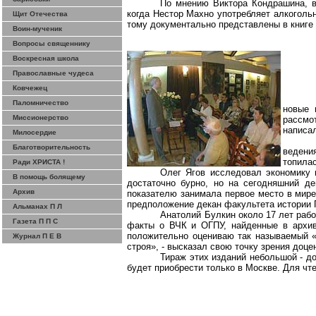
По мнению Виктора
Кондрашина
, 
когда Нестор Махно употребляет алкогольн
Щит Отечества
тому документально представлены в книге 
Воин-мученик
Вопросы священнику
Воскресная школа
Православные чудеса
Ковчежец
Паломничество
новые 
Миссионерство
рассмо
написал
Милосердие
Благотворительность
ведени
топилас
Ради ХРИСТА !
Олег
Ягов
исследовал экономику
В помощь болящему
достаточно бурно, но на сегодняшний д
Архив
показателю занимала первое место в мире,
предположение декан факультета истории
Альманах П Л
Анатолий Булкин около 17 лет рабо
Газета П П С
факты о ВЧК и ОГПУ, найденные в архива
положительно оцениваю так называемый «
Журнал П Е В
строя», - высказал свою точку зрения доц
Тираж этих изданий небольшой - до
будет приобрести только в Москве. Для чте