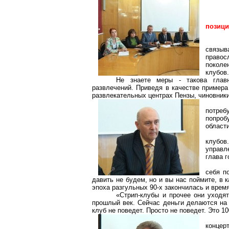
позици
связыв
правос
поколе
клубов.
Не знаете меры - такова глав
развлечений. Приведя в качестве примера
развлекательных центрах Пензы, чиновник
потреб
попроб
области
клубов
управл
глава 
себя п
давить не будем, но и вы нас поймите, в 
эпоха разгульных 90-х
закончилась и врем
«
Стрип-клубы
и прочее они уходят
прошлый век. Сейчас деньги делаются
на
клуб
не поведет. Просто не поведет. Это 1
концер