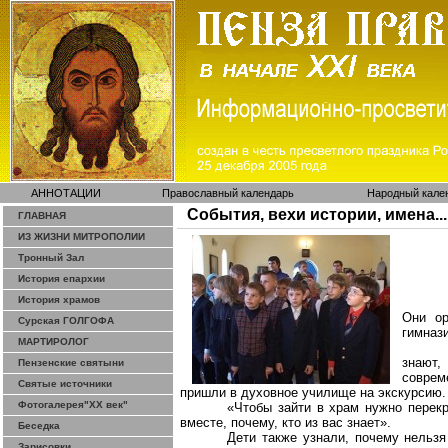
АННОТАЦИИ
Православный календарь
Народный кале
События, вехи истории, имена...
ГЛАВНАЯ
ИЗ ЖИЗНИ МИТРОПОЛИИ
Тронный Зал
История епархии
История храмов
Они ор
Сурская ГОЛГОФА
гимназ
МАРТИРОЛОГ
знают
Пензенские святыни
соврем
Святые источники
пришли в духовное училище на экскурсию.
Фотогалерея"ХХ век"
«Чтобы зайти в храм нужно перекр
вместе, почему, кто из вас знает».
Беседка
Дети также узнали, почему нельзя
Зарисовки