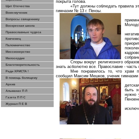
покрыта голова.
«Тут должны соблюдать правила эти
Щит Отечества
гимназии №
13 г
. Пензы.
Воин-мученик
Вопросы священнику
приемн
Молодо
Воскресная школа
Православные чудеса
негати
против
Ковчежец
приор
Паломничество
поколе
Миссионерство
кадров
собран
Милосердие
Споры вокруг религиозного образ
Благотворительность
знать
асболютно
все. Православие - часть
Мне понравилось то, что храм 
Ради ХРИСТА !
сообщил Максим Мешков, ученик гимнази
В помощь болящему
Архив
детска
быть х
Альманах П Л
нужно 
Газета П П С
Пензен
Журнал П Е В
исключ