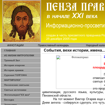
АННОТАЦИИ
Православный календарь
Народный кале
События, вехи истории, имена...
ГЛАВНАЯ
ИЗ ЖИЗНИ МИТРОПОЛИИ
Тронный Зал
История епархии
площад
История храмов
Сурская ГОЛГОФА
отмеча
МАРТИРОЛОГ
святых 
Пензенские святыни
это про
Святые источники
цивилизации, русского языка, культуры
Фотогалерея"ХХ век"
Пензенской области.
На тот момент Виктор Огарев еще 
Беседка
Днем ангела - собирался сделать это чут
Зарисовки