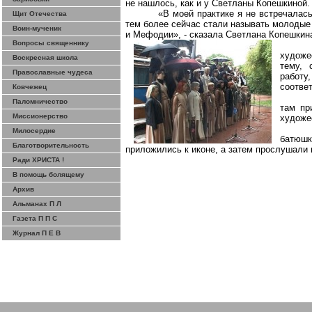
не нашлось, как и у Светланы
Копешкиной
.
«В моей практике я не встречалас
Щит Отечества
тем
более сейчас
стали называть молодые 
Воин-мученик
и
Мефодии
», - сказала Светлана
Копешкин
Вопросы священнику
художе
Воскресная школа
тему, 
Православные чудеса
работу
соотве
Ковчежец
Паломничество
там пр
Миссионерство
художе
Милосердие
батюшк
Благотворительность
приложились к иконе, а затем прослушали 
Ради ХРИСТА !
В помощь болящему
Архив
Альманах П Л
Газета П П С
Журнал П Е В