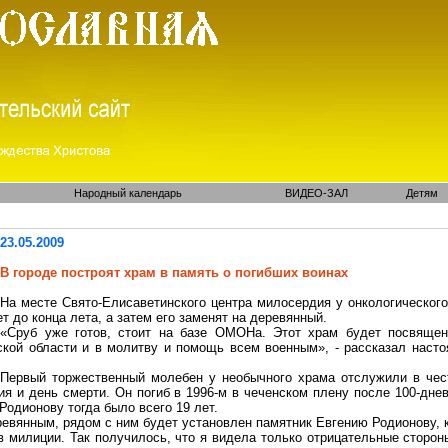
Народный календарь
ВИДЕО-ЗАЛ
Детям
23.05.2009
В городе построят храм в память о погибших воинах
На месте
Свято-Елисаветинского
центра милосердия у онкологического
т до конца лета, а затем его заменят
на
деревянный.
«Сруб уже готов, стоит на базе
ОМОНа
. Этот храм будет посвяще
ской области и в молитву и помощь всем военным», - рассказал наст
.
Первый торжественный молебен у необычного храма отслужили в чест
я и день смерти. Он погиб в 1996-м в чеченском плену после 100-днев
одионову тогда было всего 19 лет.
евянным, рядом с ним будет установлен памятник Евгению Родионову, к
в милиции. Так получилось, что я видела только отрицательные сторон