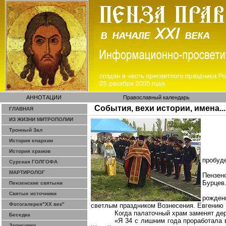
АННОТАЦИИ
Православный календарь
События, вехи истории, имена...
ГЛАВНАЯ
ИЗ ЖИЗНИ МИТРОПОЛИИ
Тронный Зал
История епархии
История храмов
пробуде
Сурская ГОЛГОФА
МАРТИРОЛОГ
Пензен
Бурцев
Пензенские святыни
Святые источники
рождени
Фотогалерея"ХХ век"
светлым праздником Вознесения. Евгению Р
Когда палаточный храм заменят дер
Беседка
«Я 34 с лишним года проработала 
Зарисовки