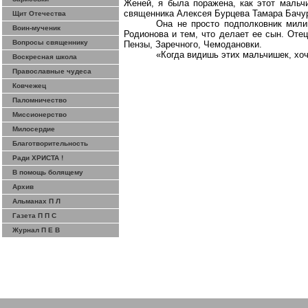
Женей, я была поражена, как этот мальчи
священника Алексея Бурцева Тамара Бачу
Щит Отечества
Она не просто подполковник мили
Воин-мученик
Родионова и тем, что делает ее сын. Оте
Вопросы священнику
Пензы,
Заречного
, Чемодановки.
«Когда видишь этих мальчишек, хоч
Воскресная школа
Православные чудеса
Ковчежец
Паломничество
Миссионерство
Милосердие
Благотворительность
Ради ХРИСТА !
В помощь болящему
Архив
Альманах П Л
Газета П П С
Журнал П Е В