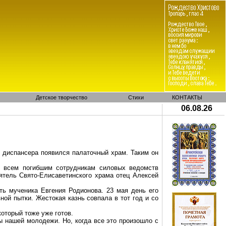
Детское творчество
Стихи
КОНТАКТЫ
06.08.26
 диспансера появился палаточный храм. Таким он
н всем погибшим сотрудникам силовых ведомств
оятель
Свято-Елисаветинского
храма отец Алексей
ь мученика Евгения Родионова. 23 мая день его
ной пытки. Жестокая казнь совпала в тот год и со
оторый тоже уже готов.
ы нашей молодежи. Но, когда все это произошло с