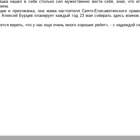
шка нашел в себе столько сил мужественно вести себя, зная, что ег
рина.
ции и прихожанка, она мама настоятеля
Свято-Елисаветинского
храма
ц Алексей Бурцев планирует каждый год 23 мая собирать здесь воино
ется верить, что у нас еще
очень много
хороших ребят», - с надеждой с