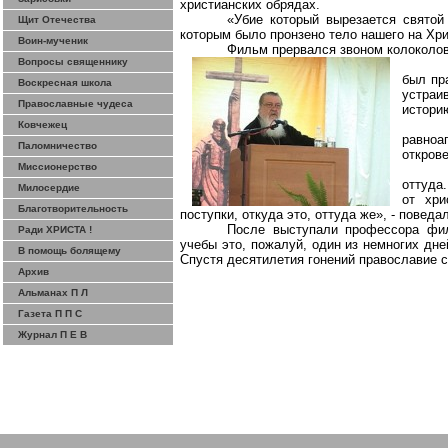
христианских обрядах.
«
Убие
который вырезается святой
Щит Отечества
которым было пронзено тело нашего на Хри
Воин-мученик
Фильм прервался звоном колоколов
Вопросы священнику
был пр
Воскресная школа
устраи
Православные чудеса
истори
Ковчежец
равно
Паломничество
открове
Миссионерство
оттуда
Милосердие
от
хри
Благотворительность
поступки, откуда это, оттуда же», - повед
После выступали профессора фи
Ради ХРИСТА !
учебы это, пожалуй, один из немногих дне
В помощь болящему
Спустя десятилетия гонений православие с
Архив
Альманах П Л
Газета П П С
Журнал П Е В