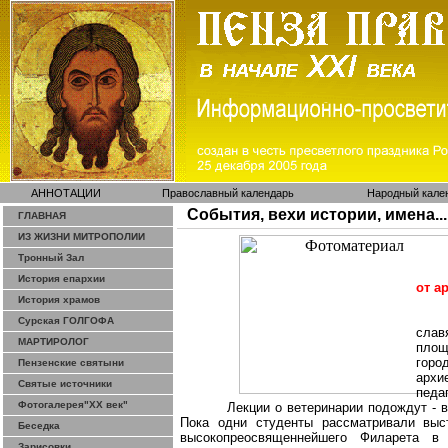
АННОТАЦИИ
Православный календарь
Народный кале
События, вехи истории, имена...
ГЛАВНАЯ
ИЗ ЖИЗНИ МИТРОПОЛИИ
Тронный Зал
История епархии
от а
История храмов
Сурская ГОЛГОФА
слав
МАРТИРОЛОГ
площ
горо
Пензенские святыни
архи
Святые источники
педа
Фотогалерея"ХХ век"
Лекции о ветеринарии подождут - 
Пока одни студенты рассматривали
выс
Беседка
высокопреосвященнейшего
Филарета в а
Зарисовки