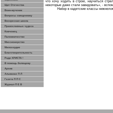
что хочу ходить в строю, научиться стре
некоторые даже стали завидовать», - всп
Щит Отечества
Набор в кадетские классы
нижнело
Воин-мученик
Вопросы священнику
Воскресная школа
Православные чудеса
Ковчежец
Паломничество
Миссионерство
Милосердие
Благотворительность
Ради ХРИСТА !
В помощь болящему
Архив
Альманах П Л
Газета П П С
Журнал П Е В