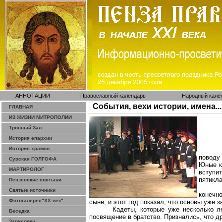
АННОТАЦИИ
Православный календарь
Народный кале
События, вехи истории, имена...
ГЛАВНАЯ
ИЗ ЖИЗНИ МИТРОПОЛИИ
Тронный Зал
История епархии
История храмов
поводу
Сурская ГОЛГОФА
Юные к
МАРТИРОЛОГ
вступи
пятикл
Пензенские святыни
Святые источники
конечн
Фотогалерея"ХХ век"
сыне, и этот год показал, что основы уже 
Кадеты, которые уже несколько л
Беседка
посвящение в братство. Признались, что др
Зарисовки