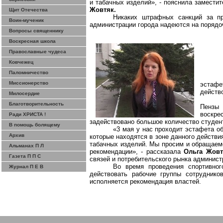
и табачных изделий», - пояснила замести
Жовтяк
.
Щит Отечества
Никаких штрафных санкций за пр
Воин-мученик
администрации города надеются на порядо
Вопросы священнику
Воскресная школа
Православные чудеса
Ковчежец
Паломничество
Миссионерство
эстаф
действ
Милосердие
Благотворительность
Пензы
воскр
Ради ХРИСТА !
задействовано большое количество студен
В помощь болящему
«3 мая у нас проходит эстафета об
Архив
которые
находятся в зоне данного действ
табачных изделий. Мы просим и обращаемс
Альманах П Л
рекомендации», - рассказала
Ольга
Жовт
Газета П П С
связей и потребительского рынка админист
Во время проведения спортивног
Журнал П Е В
действовать рабочие группы сотрудников
исполняется рекомендация властей.