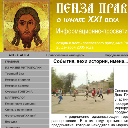
АННОТАЦИИ
Православный календарь
Народный кале
События, вехи истории, имена...
ГЛАВНАЯ
ИЗ ЖИЗНИ МИТРОПОЛИИ
Тронный Зал
История епархии
История храмов
Связан
Сурская ГОЛГОФА
Дню По
МАРТИРОЛОГ
участн
преодо
Пензенские святыни
маршру
Святые источники
продажу
Фотогалерея"ХХ век"
«Традиционно администрация го
распоряжение. В этом году третьего 
Беседка
предприятия, которые находятся на маршр
Зарисовки