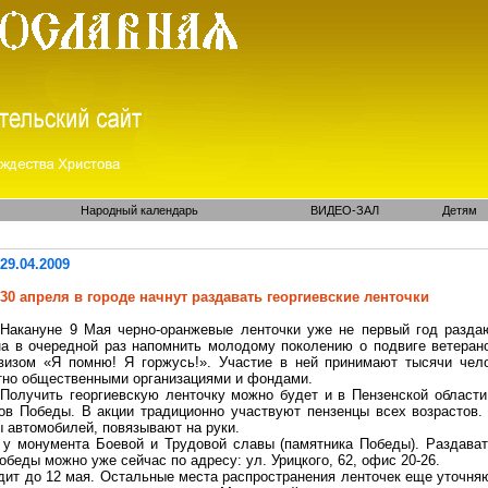
Народный календарь
ВИДЕО-ЗАЛ
Детям
29.04.2009
30 апреля в городе начнут раздавать георгиевские ленточки
Накануне 9 Мая черно-оранжевые ленточки уже не первый год раздаю
на в очередной раз
напомнить
молодому поколению о подвиге ветерано
визом «Я помню! Я горжусь!». Участие в ней принимают тысячи чело
тно общественными организациями и фондами.
Получить георгиевскую ленточку можно будет и в Пензенской области
ов Победы. В акции традиционно участвуют
пензенцы
всех возрастов.
 автомобилей, повязывают на руки.
я у монумента Боевой и Трудовой славы (памятника Победы). Раздав
обеды можно уже сейчас по адресу: ул. Урицкого, 62, офис 20-26.
дит до 12 мая. Остальные места распространения ленточек еще уточняю