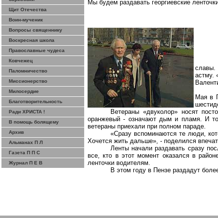
Мы будем раздавать георгиевские ленточки
Щит Отечества
Воин-мученик
Вопросы священнику
Воскресная школа
Православные чудеса
Ковчежец
славы.
Паломничество
астму. 
Миссионерство
Валент
Милосердие
Мая в 
Благотворительность
шестид
Ветераны «
двуколор
» носят пост
Ради ХРИСТА !
оранжевый - означают дым и пламя. И то
В помощь болящему
ветераны приехали при полном параде.
Архив
«Сразу вспоминаются те люди, кот
Хочется жить дальше», - поделился впеча
Альманах П Л
Ленты начали раздавать сразу пос
Газета П П С
все, кто в этот момент оказался в райо
ленточки водителям.
Журнал П Е В
В этом году в Пензе раздадут более