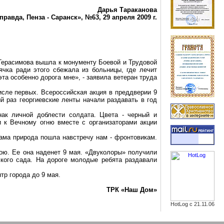
Дарья Тараканова
правда, Пенза - Саранск», №63, 29 апреля
2009 г
.
 Герасимова вышла к монументу Боевой и Трудовой
ячка
ради этого сбежала из больницы, где лечит
эта особенно дорога мне», - заявила ветеран труда
исле первых. Всероссийская акция в преддверии 9
й раз георгиевские ленты начали раздавать в год
нак личной доблести солдата. Цвета - черный и
и к Вечному огню вместе с организаторами акции
сама природа пошла навстречу нам - фронтовикам.
ою
. Ее она наденет 9 мая. «
Двуколоры
» получили
ского сада. На дороге молодые ребята раздавали
тр города до 9 мая.
ТРК «Наш Дом»
HotLog с 21.11.06