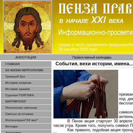
АННОТАЦИИ
Православный календарь
События, вехи истории, имена...
ГЛАВНАЯ
ИЗ ЖИЗНИ МИТРОПОЛИИ
Тронный Зал
История епархии
История храмов
призва
Сурская ГОЛГОФА
под де
МАРТИРОЛОГ
беспла
Пензенские святыни
символ
Святые источники
антенны
Фотогалерея"ХХ век"
В Пензе акция стартует 30 апрел
часов утра. Кроме того, получить символ П
Беседка
Как правило, подобная акция прохо
Зарисовки