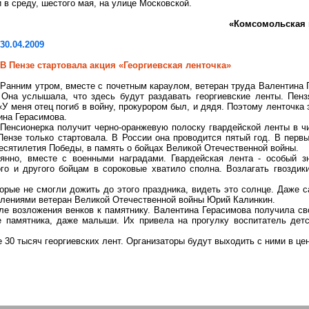
 в среду, шестого мая, на улице Московской.
«
Комсомольская
30.04.2009
В Пензе стартовала акция «Георгиевская ленточка»
Ранним утром, вместе с почетным караулом, ветеран труда Валентина
 Она услышала, что здесь будут раздавать георгиевские ленты.
Пенз
«У меня отец погиб в войну, прокурором был, и дядя. Поэтому ленточка 
ина Герасимова.
Пенсионерка получит черно-оранжевую полоску гвардейской ленты в ч
Пензе только стартовала. В России она проводится пятый год. В первы
есятилетия Победы, в память о бойцах Великой Отечественной войны.
оянно, вместе с военными наградами. Гвардейская лента - особый з
го и другого бойцам в сороковые хватило сполна. Возлагать гвоздик
орые не смогли дожить до этого праздника, видеть это солнце. Даже 
тлениями ветеран Великой Отечественной войны Юрий Калинкин.
ле возложения венков к памятнику. Валентина Герасимова получила
св
не памятника, даже малыши. Их привела на прогулку воспитатель дет
 30 тысяч георгиевских лент. Организаторы будут выходить с ними в цен