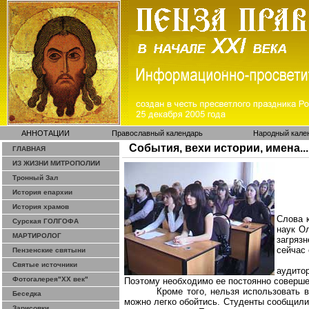
АННОТАЦИИ
Православный календарь
Народный кале
События, вехи истории, имена...
ГЛАВНАЯ
ИЗ ЖИЗНИ МИТРОПОЛИИ
Тронный Зал
История епархии
История храмов
Слова 
Сурская ГОЛГОФА
наук О
МАРТИРОЛОГ
загряз
сейчас 
Пензенские святыни
Святые источники
аудито
Фотогалерея"ХХ век"
Поэтому необходимо ее постоянно совершен
Кроме того, нельзя использовать 
Беседка
можно легко обойтись. Студенты сообщили,
Зарисовки