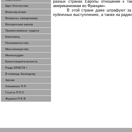
разных странах Европы отношение к та
американизмам
во Франции».
Щит Отечества
В этой стране даже штрафуют за 
Воин-мученик
публичных выступлениях, а также на радио
Вопросы священнику
Воскресная школа
Православные чудеса
Ковчежец
Паломничество
Миссионерство
Милосердие
Благотворительность
Ради ХРИСТА !
В помощь болящему
Архив
Альманах П Л
Газета П П С
Журнал П Е В