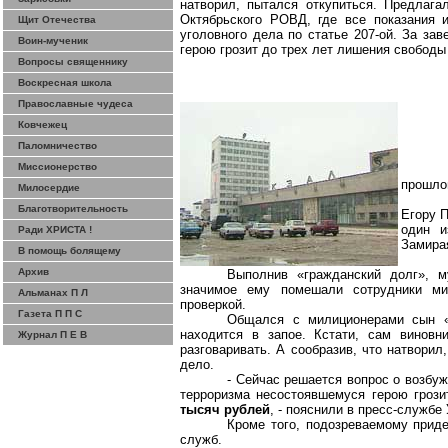
натворил, пытался откупиться. Предлаг
Октябрьского РОВД, где все показания 
Щит Отечества
уголовного дела по статье 207-ой. За за
Воин-мученик
герою грозит до трех лет лишения свободы
Вопросы священнику
Воскресная школа
Православные чудеса
Ковчежец
Паломничество
Миссионерство
прошло
Милосердие
Благотворительность
Егору 
один и
Ради ХРИСТА !
Замирая
В помощь болящему
Архив
Выполнив «гражданский долг», м
значимое ему помешали сотрудники м
Альманах П Л
проверкой.
Газета П П С
Общался с милиционерами сын «
находится в запое.
Кстати, сам виновн
Журнал П Е В
разговаривать.
А сообразив, что натворил
дело.
- Сейчас решается вопрос о возбу
терроризма несостоявшемуся герою гроз
тысяч рублей
, - пояснили в пресс-службе
Кроме того,
подозреваемому
приде
служб.