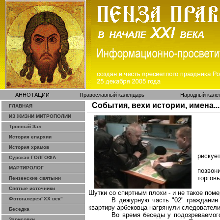
АННОТАЦИИ
Православный календарь
Народный кале
События, вехи истории, имена...
ГЛАВНАЯ
ИЗ ЖИЗНИ МИТРОПОЛИИ
Тронный Зал
История епархии
История храмов
рискует
Сурская ГОЛГОФА
МАРТИРОЛОГ
позвон
торговы
Пензенские святыни
Святые источники
Шутки со спиртным плохи - и не такое пом
Фотогалерея"ХХ век"
В дежурную часть "02" гражданин 
квартиру
арбековца
нагрянули следователи
Беседка
Во время беседы у подозреваемого
Зарисовки