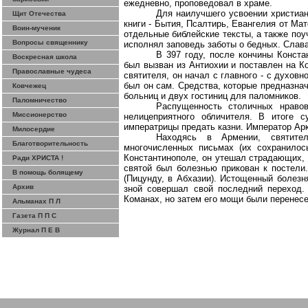
ежедневно, проповедовал в храме.
Для наилучшего
усвоении
христиан
Щит Отечества
книги - Бытия, Псалтирь, Евангелия от Ма
Воин-мученик
отдельные библейские тексты, а также поуч
Вопросы священнику
исполнял заповедь заботы о бедных. Слава
В 397 году, после кончины Конста
Воскресная школа
был вызван из
Антиохии
и поставлен на К
Православные чудеса
святителя, он начал с главного - с духо
был он сам. Средства, которые предназна
Ковчежец
больниц и двух гостиниц для паломников.
Паломничество
Распущенность столичных нравов
Миссионерство
нелицеприятного обличителя. В итоге с
императрицы предать казни. Император Арк
Милосердие
Находясь в Армении, святите
Благотворительность
многочисленных письмах (их сохранилос
Константинополе, он утешал страдающих, 
Ради ХРИСТА !
святой был болезнью прикован к постели
В помощь болящему
(Пицунду, в Абхазии). Истощенный болезн
Архив
зной совершал свой последний переход.
Команах
, но затем его мощи были перенес
Альманах П Л
Газета П П С
Журнал П Е В