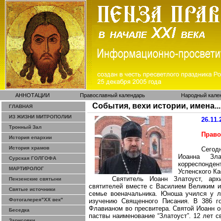
АННОТАЦИИ
Православный календарь
Народный кале
События, вехи истории, имена...
ГЛАВНАЯ
ИЗ ЖИЗНИ МИТРОПОЛИИ
26.11.
Тронный Зал
Право
История епархии
История храмов
Сегод
Иоа
нна Зла
Сурская ГОЛГОФА
корреспонден
МАРТИРОЛОГ
Успенского К
Святитель Иоанн Златоуст, арх
Пензенские святыни
святителей вместе с Василием Великим и
Святые источники
семье военачальника. Юноша учился у л
Фотогалерея"ХХ век"
изучению Священного Писания. В 386 г
Флавианом
во
пресвитера. Святой Иоанн о
Беседка
паствы наименование “Златоуст”. 12 лет с
Зарисовки