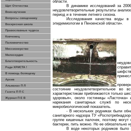
области.
В динамике исследований за 2006
Щит Отечества
неудовлетворительные результаты анализо
Воин-мученик
период и в течение летнего сезона.
Вопросы священнику
Исследования качества воды в
эпидемиологии в Пензенской области».
Воскресная школа
Православные чудеса
Ковчежец
Паломничество
Миссионерство
Милосердие
Благотворительность
неудов
справи
Ради ХРИСТА !
шефств
В помощь болящему
принесл
Архив
провер
Альманах П Л
состояние неудовлетворительное во в
Газета П П С
характеристикам приближаются только ше
здоровья», около гостиницы «Ласточка»
Журнал П Е В
нарекания санитарных служб по неск
микробиологический показатель.
- В нескольких родниках были об
санитарного надзора ТУ «
Роспотребнадзор
группе кишечных палочек, поэтому могут 
бактерии, пить можно. Но ее обязательно 
В воде некоторых родников было 