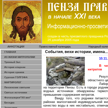
АННОТАЦИИ
Православный календарь
Народный кале
События, вехи истории, имена...
ГЛАВНАЯ
ИЗ ЖИЗНИ МИТРОПОЛИИ
10.11
Тронный Зал
В че
История епархии
нитратов
История храмов
Резу
Сурская ГОЛГОФА
областного ц
МАРТИРОЛОГ
Лабор
на территории Пензы. Есть в городе родни
Пензенские святыни
водных источниках обнаружены
термот
Святые источники
превышение содержания нитратов.
Фотогалерея"ХХ век"
Ввиду того, что родники питаютс
районах малоэтажной индивидуальной жи
Беседка
качество воды в них нестабильно, отмеча
Зарисовки