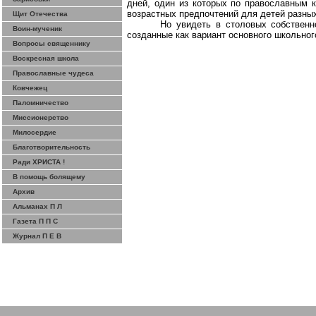
дней, один из которых по православным 
возрастных предпочтений для детей разных
Щит Отечества
Но увидеть в столовых собственн
Воин-мученик
созданные как вариант основного школьног
Вопросы священнику
Воскресная школа
Православные чудеса
Ковчежец
Паломничество
Миссионерство
Милосердие
Благотворительность
Ради ХРИСТА !
В помощь болящему
Архив
Альманах П Л
Газета П П С
Журнал П Е В