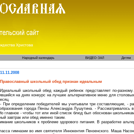
Народный календарь
ВИДЕО-ЗАЛ
Детям
11.11.2008
Православный школьный обед признан идеальным
Идеальный школьный обед каждый ребенок представляет по-разному.
ившийся на днях конкурс на лучшее альтернативное меню для столовых
есяц.
- При определении победителей мы учитывали три составляющие, - ра
 образования города Пензы Александра
Лушутина
. - Рассматривалось 
о главное - чтобы тот или иной список блюд был обоснован школьникам
ый завтрак или обед именно таким.
мание школьников к проблеме здорового питания. В разработке альте
ласса гимназии во имя святителя Иннокентия Пензенского. Маша Насо