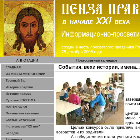
АННОТАЦИИ
Православный календарь
События, вехи истории, имена...
ГЛАВНАЯ
ИЗ ЖИЗНИ МИТРОПОЛИИ
Тронный Зал
История епархии
История храмов
заверш
Сурская ГОЛГОФА
почти м
МАРТИРОЛОГ
центра
Пензенские святыни
меню. Н
Святые источники
идеальн
Фотогалерея"ХХ век"
Целью конкурса было привлечь вни
возрастов и их родители.
Беседка
А победителями стали ученики 5 к
Зарисовки