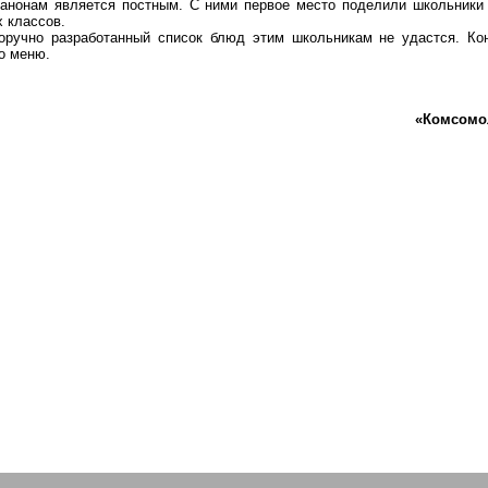
канонам является постным. С ними первое место поделили школьники
 классов.
оручно разработанный список блюд этим школьникам не удастся. Кон
о меню.
«
Комсомо