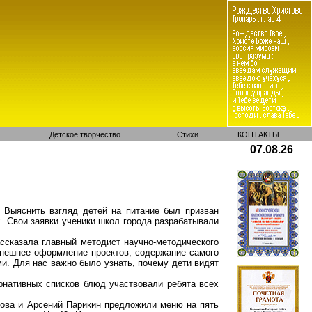
Детское творчество
Стихи
КОНТАКТЫ
07.08.26
 Выяснить взгляд детей на питание был призван
. Свои заявки ученики школ города разрабатывали
ссказала главный методист научно-методического
внешнее оформление проектов, содержание самого
и. Для нас важно было узнать, почему дети видят
рнативных списков блюд участвовали ребята всех
нова и Арсений
Парикин
предложили меню на пять