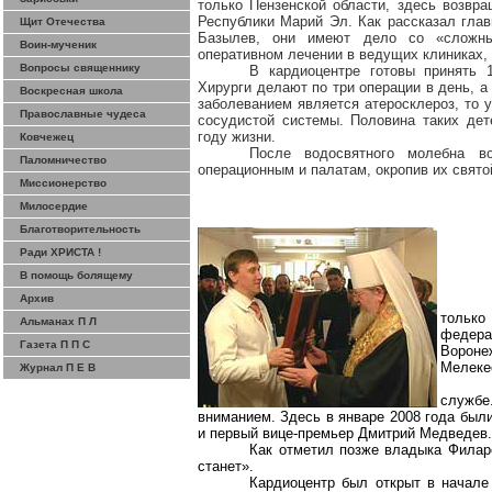
только Пензенской области, здесь возвра
Республики Марий Эл. Как рассказал гла
Щит Отечества
Базылев, они имеют дело со «сложны
Воин-мученик
оперативном лечении в ведущих клиниках, 
Вопросы священнику
В кардиоцентре
готовы
принять 1
Хирурги делают по три операции в день, 
Воскресная школа
заболеванием является атеросклероз, то 
Православные чудеса
сосудистой системы. Половина таких де
году жизни.
Ковчежец
После
водосвятного
молебна вор
Паломничество
операционным и палатам, окропив их свято
Миссионерство
Милосердие
Благотворительность
Ради ХРИСТА !
В помощь болящему
Архив
только
Альманах П Л
федера
Газета П П С
Вороне
Мелеке
Журнал П Е В
служб
вниманием. Здесь в январе 2008 года был
и первый вице-премьер Дмитрий Медведев.
Как отметил позже владыка Филар
станет».
Кардиоцентр был открыт в начале 