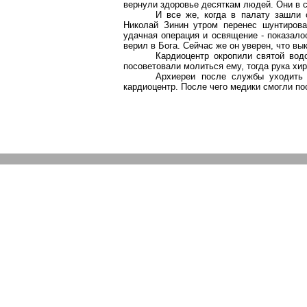
вернули здоровье десяткам людей. Они в св
И все же, когда в палату зашли 
Николай Зинин утром перенес шунтирова
удачная операция и освящение - показало
верил в Бога. Сейчас же он уверен, что в
Кардиоцентр окропили святой вод
посоветовали молиться ему, тогда рука хиру
Архиереи после службы уходить
кардиоцентр. После чего медики смогли п