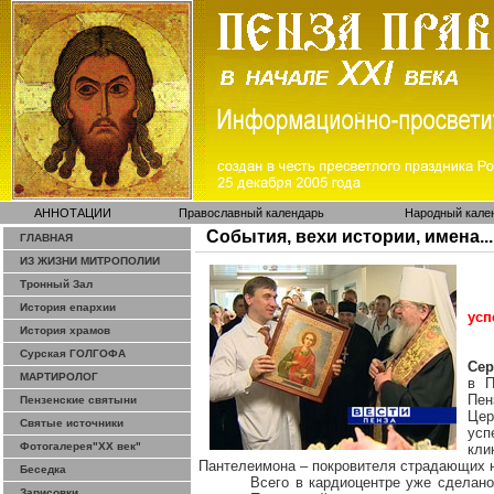
АННОТАЦИИ
Православный календарь
Народный кале
События, вехи истории, имена...
ГЛАВНАЯ
ИЗ ЖИЗНИ МИТРОПОЛИИ
Тронный Зал
История епархии
усп
История храмов
Сурская ГОЛГОФА
Сер
МАРТИРОЛОГ
в П
Пен
Пензенские святыни
Цер
Святые источники
усп
Фотогалерея"ХХ век"
кли
Пантелеимона
– покровителя страдающих н
Беседка
Всего в кардиоцентре уже сделано
Зарисовки