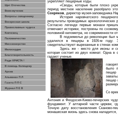
укрепляют пещерные ходы.
«Своды, которые были плохо укр
Щит Отечества
период местное население разобрало это
Воин-мученик
Сохряков
, директор музея-заповедника На
Вопросы священнику
История
наровчатского
пещерного 
результаты проводимых археологических р
Воскресная школа
Согласно легенде первые монахи приш
Православные чудеса
отмечают историки, построены по схожему
половиной километра, но современности 
Ковчежец
В подземелье до революции был м
Паломничество
удалился в пещеры в 1926-м году. 
Миссионерство
свидетельствуют вырезанные в стенах ком
Здесь же - место для иконы и ск
Милосердие
которая состоит из двух комнат. Одна в
Благотворительность
гадают ученые.
Ради ХРИСТА !
говоря
В помощь болящему
было п
Архив
пещер 
завалы
Альманах П Л
пещер 
Газета П П С
разме
Журнал П Е В
Со вре
Антония и
Феодосия-Киево-печерских
чудо
фундамент. У алтарной части церкви, гд
Точную дату восстановления
Сканово-пе
монашеская жизнь здесь снова наладится, 