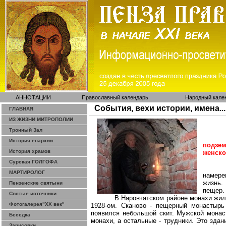
АННОТАЦИИ
Православный календарь
Народный кале
События, вехи истории, имена...
ГЛАВНАЯ
ИЗ ЖИЗНИ МИТРОПОЛИИ
Тронный Зал
История епархии
подзем
История храмов
женско
Сурская ГОЛГОФА
МАРТИРОЛОГ
намере
жизнь.
Пензенские святыни
пещер.
Святые источники
В
Наровчатском
районе монахи жили
Фотогалерея"ХХ век"
1928-ом.
Сканово
- пещерный монастырь 
появился небольшой скит. Мужской монаст
Беседка
монахи, а остальные -
трудники
. Это здан
Зарисовки