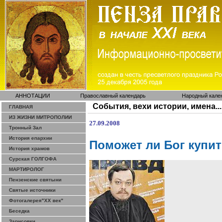
АННОТАЦИИ
Православный календарь
Народный кале
События, вехи истории, имена...
ГЛАВНАЯ
ИЗ ЖИЗНИ МИТРОПОЛИИ
27.09.2008
Тронный Зал
История епархии
Поможет ли Бог купит
История храмов
Сурская ГОЛГОФА
МАРТИРОЛОГ
Пензенские святыни
Святые источники
Фотогалерея"ХХ век"
Беседка
Зарисовки