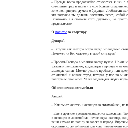
- Прежде
всего
продолжайте относиться к ней с л
совершите грех и заставите еще больше страдать не
конечно, придется думать о будущем. Любите ли вы е
эти вопросы вы должны поставить перед собой се
Возможно, вы сможете стать друзьями, но просто 
предательство.
О
молитве
за квартиру
Дмитрий:
- Сегодня как никогда остро перед молодежью стои
Поможет ли Бог человеку в такой ситуации?
- Просить Господа в молитве всегда нужно. Но он не
ужасным положением, когда люди в принципе не мог
молодые семьи. Можно решить проблему или предо
отношений к оплате труда, которая у нас во мн
полстраны, уже через 20 лет создать для людей но
Об освящении автомобиля
Андрей:
- Как вы относитесь к освящению автомобилей, не п
- Еще в древние времена освящались колесницы. Так
в освящении автомобиля, велосипеда, жилища, пло
вещи служат на пользу человека и народа. Впрочем
окропить их святой водой для христианина очень ест