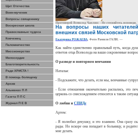
Щит Отечества
Воин-мученик
Вопросы священнику
Протоиерей Всеволод Чаплин: - Не стесняйтесь исповеди. 
Воскресная школа
На вопросы наших читателей
внешних связей Московской пат
Православные чудеса
Ковчежец
Екатерина РОЖАЕВА
, Фото
Рамиля
ГАЛИ.
—
Паломничество
Как найти единственно правильный путь, когда д
Миссионерство
ответов отца Всеволода на ваши сокровенные вопро
Милосердие
О разводе и повторном венчании
Благотворительность
Наталья:
Ради ХРИСТА !
В помощь болящему
- Подскажите, что делать, если мы, венчанные супру
Архив
- Если отношения окончательно распались, это пе
Альманах П Л
церковь со снисхождением относится к таким ситуац
Газета П П С
О любви и
СПИДе
Журнал П Е В
Артем:
- Я полюбил девушку, и это взаимно. Она сразу ск
рады. Но вскоре она попадает в больницу, и родите
мне делать.