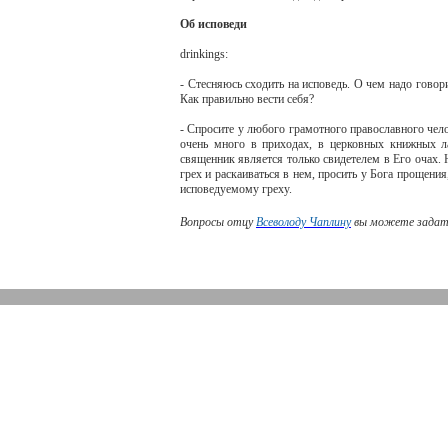
Об исповеди
drinkings
:
- Стесняюсь сходить на исповедь. О чем надо говори
Как правильно вести себя?
- Спросите у любого грамотного православного чел
очень много в приходах, в церковных книжных л
священник является только свидетелем в Его очах. 
грех и раскаиваться в нем, просить у Бога прощени
исповедуемому греху.
Вопросы отцу
Всеволоду Чаплину
вы можете задат