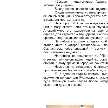
«Вскоре, - подытоживает Гавриил
заболела и умерла».
Вывод напрашивается сам: отдала 
Среди поклонников «светозарного 
основном женщины сорока-пятидесяти лет.
к больным местам, даже едят.
На вопрос об Алексии представит
нем я могу сказать, что это был глубок
Алексий умер, его похоронили на террито
сделал для строительства церкви. После 
пришли люди, ставшие сейчас руководител
На работу в архивах владыка их б
вышла книга, в которой значилось «С бла
Согласитесь, сбор сведений и выпуск 
благословения не давал».
На вопрос, не собирается ли РПЦ 
ответил, что «канонизация людей, которые
смерти. К тому времени народное почитани
Несмотря на обещанное благополу
против монашек Михайловской обители, ог
Еще один наглядный пример - лиде
окружения не сделали Кузнецова счастли
куда Кузнецов вновь попал после неуда
оказаться дома, с семьей.