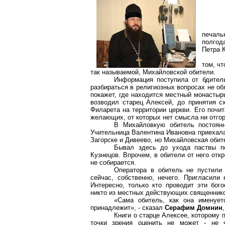
печаль
полгод
Петра 
том, чт
так называемой, Михайловской обители.
Информация поступила от бдитель
разбираться в религиозных вопросах не о
покажет, где находится местный монастыр
возводил старец Алексей, до принятия с
Филарета на территории церкви. Его почи
желающих, от которых нет смысла ни отгор
В Михайловкую обитель постоянн
Учительница Валентина Ивановна приехала
Загорске и Дивеево, но Михайловская обит
Бывал здесь до ухода паствы п
Кузнецов. Впрочем, в обители от него откр
не собирается.
Оператора в обитель не пустили -
сейчас, собственно, нечего. Пригласили
Интересно, только кто проводит эти бог
никто из местных действующих священнико
«Сама обитель, как она именует
принадлежит», - сказал
Серафим Домнин
Книги о старце Алексее, которому
точки зрения оценить не может - не ч