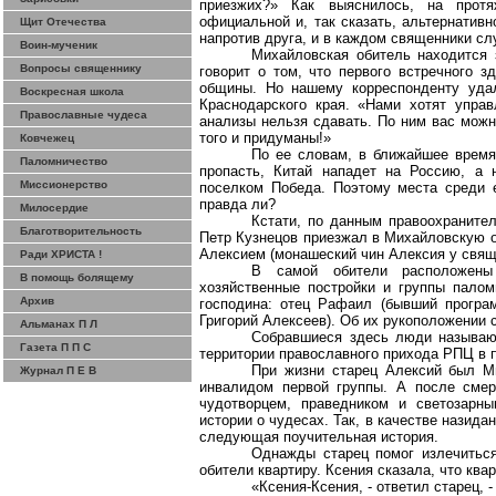
приезжих?» Как выяснилось, на протя
официальной и, так сказать, альтернатив
Щит Отечества
напротив друга, и в каждом священники сл
Воин-мученик
Михайловская обитель находится 
Вопросы священнику
говорит о том, что первого встречного з
общины. Но нашему корреспонденту удал
Воскресная школа
Краснодарского края. «Нами хотят упра
Православные чудеса
анализы нельзя сдавать. По ним вас мож
того и придуманы!»
Ковчежец
По ее словам, в ближайшее время
Паломничество
пропасть, Китай нападет на Россию, а 
Миссионерство
поселком Победа. Поэтому места среди е
правда ли?
Милосердие
Кстати, по данным правоохранител
Благотворительность
Петр Кузнецов приезжал в Михайловскую о
Алексием (монашеский чин Алексия у свя
Ради ХРИСТА !
В самой обители расположены 
В помощь болящему
хозяйственные постройки и группы палом
Архив
господина: отец Рафаил (бывший програ
Григорий Алексеев). Об их рукоположении 
Альманах П Л
Собравшиеся здесь люди называют
Газета П П С
территории православного прихода РПЦ в 
При жизни старец Алексий был 
Журнал П Е В
инвалидом первой группы. А после смер
чудотворцем, праведником и светозарны
истории о чудесах. Так, в качестве назида
следующая поучительная история.
Однажды старец помог излечиться
обители квартиру. Ксения сказала, что кв
«Ксения-Ксения, - ответил старец, 