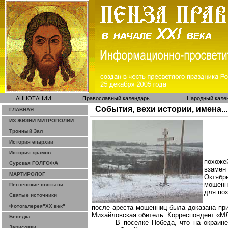
АННОТАЦИИ
Православный календарь
Народный кале
События, вехи истории, имена...
ГЛАВНАЯ
ИЗ ЖИЗНИ МИТРОПОЛИИ
Тронный Зал
История епархии
История храмов
похоже
Сурская ГОЛГОФА
взамен
МАРТИРОЛОГ
Октябр
мошенн
Пензенские святыни
для по
Святые источники
Фотогалерея"ХХ век"
после ареста мошенниц была доказана при
Михайловская обитель. Корреспондент «МЛ
Беседка
В поселке Победа, что на окраин
Зарисовки