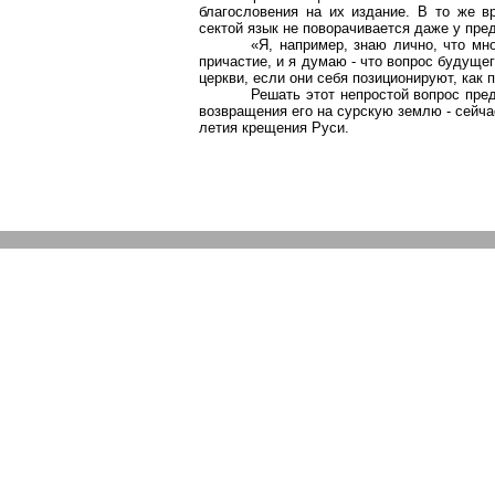
благословения на их издание. В то же 
сектой язык не поворачивается даже у пре
«Я, например, знаю лично, что м
причастие, и я думаю - что вопрос будуще
церкви, если они себя позиционируют, как
Решать этот непростой вопрос пре
возвращения его на сурскую землю - сейч
летия крещения Руси.