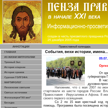
АННОТАЦИИ
Православный календарь
События, вехи истории, имена...
ГЛАВНАЯ
ИЗ ЖИЗНИ МИТРОПОЛИИ
09.07
Тронный Зал
Оргк
История епархии
История храмов
От ор
губернатора 
Сурская ГОЛГОФА
В час
МАРТИРОЛОГ
духовно-прос
Напомним, что с мая 2007 по ию
Пензенские святыни
стартовали из шести городов России: Вла
Святые источники
Православия - Иерусалима и Афона. 8 июн
Фотогалерея"ХХ век"
своего первого освящения.
Со 2 по 15 мая крестный ход пр
Беседка
помощь.
Программа была посвящена истор
Зарисовки