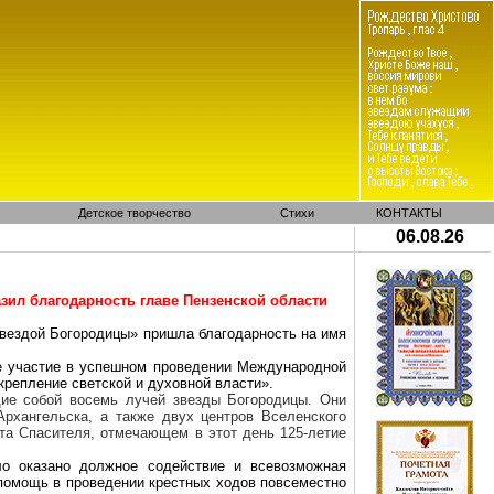
Детское творчество
Стихи
КОНТАКТЫ
06.08.26
ил благодарность главе Пензенской области
вездой Богородицы» пришла благодарность на имя
ое участие в успешном проведении Международной
репление светской и духовной власти».
ие собой восемь лучей звезды Богородицы. Они
рхангельска, а также двух центров Вселенского
та Спасителя, отмечающем в этот день 125-летие
о оказано должное содействие и всевозможная
помощь в проведении крестных ходов повсеместно