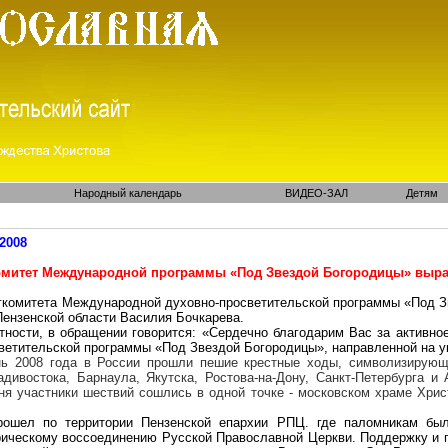
Народный календарь
ВИДЕО-ЗАЛ
Детям
.2008
омитет Международной программы «Под Звездой Богородицы» выраз
гкомитета Международной духовно-просветительской программы «Под З
Пензенской области Василия Бочкарева.
тности, в обращении говорится: «Сердечно благодарим Вас за активн
ветительской программы «Под Звездой Богородицы», направленной на ук
нь 2008 года в России прошли пешие крестные ходы, символизирующ
дивостока, Барнаула, Якутска, Ростова-на-Дону,
Санкт-Петербурга
и А
я участники шествий сошлись в одной точке - московском храме Хрис
ошел по территории Пензенской епархии РПЦ. где паломникам был
ическому воссоединению Русской Православной Церкви. Поддержку и 