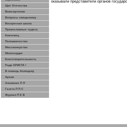
оказывали представители органов государ
Щит Отечества
Воин-мученик
Вопросы священнику
Воскресная школа
Православные чудеса
Ковчежец
Паломничество
Миссионерство
Милосердие
Благотворительность
Ради ХРИСТА !
В помощь болящему
Архив
Альманах П Л
Газета П П С
Журнал П Е В