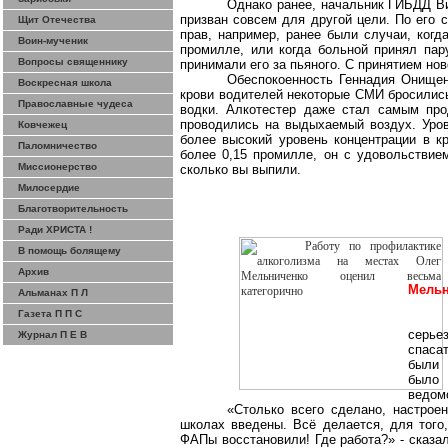
Однако ранее, начальник ГИБДД В
призван совсем для другой цели. По его 
Щит Отечества
прав, например, ранее были случаи, когд
Воин-мученик
промилле, или когда больной принял пару
Вопросы священнику
принимали его за пьяного. С принятием но
Обеспокоенность Геннадия Онищен
Воскресная школа
крови водителей некоторые СМИ бросились
Православные чудеса
водки.
Алкотестер
даже стал самым прод
проводились на выдыхаемый воздух. Уров
Ковчежец
более высокий уровень концентрации в к
Паломничество
более 0,15 промилле, он с удовольствие
Миссионерство
сколько вы выпили.
Милосердие
Благотворительность
Ради ХРИСТА !
В помощь болящему
Архив
Мельн
Альманах П Л
Газета П П С
серье
Журнал П Е В
спаса
были 
было
ведом
«Столько всего сделано, настрое
школах введены. Всё делается, для того
ФАПы
восстановили! Где работа?» - сказ