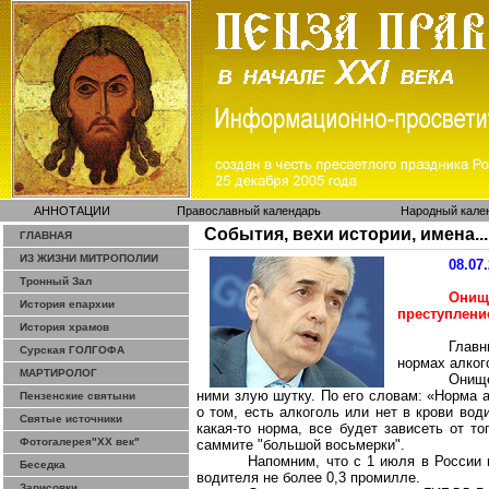
АННОТАЦИИ
Православный календарь
Народный кале
События, вехи истории, имена...
ГЛАВНАЯ
ИЗ ЖИЗНИ МИТРОПОЛИИ
08.07
Тронный Зал
Онищ
История епархии
преступлени
История храмов
Главн
Сурская ГОЛГОФА
нормах алког
МАРТИРОЛОГ
Онище
ними злую шутку. По его словам: «Норма 
Пензенские святыни
о том, есть алкоголь или нет в крови вод
Святые источники
какая-то норма, все будет зависеть от т
Фотогалерея"ХХ век"
саммите "большой восьмерки".
Напомним, что с 1 июля в России 
Беседка
водителя не более 0,3 промилле.
Зарисовки