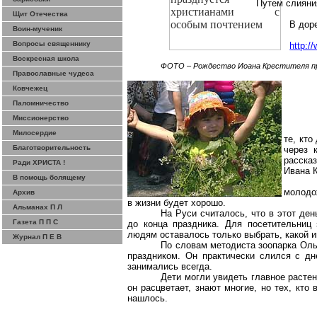
Путем слияни
Щит Отечества
В дор
Воин-мученик
Вопросы священнику
http:/
Воскресная школа
ФОТО – Рождество
Иоана
Крестителя п
Православные чудеса
Ковчежец
Паломничество
Миссионерство
Милосердие
те, кто
Благотворительность
через 
расска
Ради ХРИСТА !
Ивана 
В помощь болящему
молодож
Архив
в жизни будет хорошо.
Альманах П Л
На Руси считалось, что в этот де
Газета П П С
до конца праздника. Для посетительниц
людям оставалось только выбрать, какой и
Журнал П Е В
По словам методиста зоопарка Оль
праздником. Он практически слился с д
занимались всегда.
Дети могли увидеть главное растен
он расцветает, знают многие, но тех, кто
нашлось.