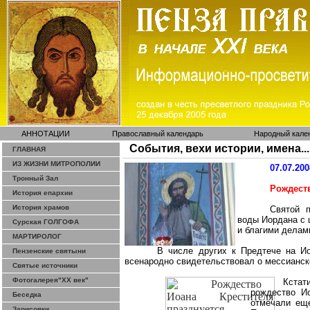
АННОТАЦИИ
Православный календарь
Народный кале
События, вехи истории, имена...
ГЛАВНАЯ
ИЗ ЖИЗНИ МИТРОПОЛИИ
07.07.200
Тронный Зал
Рождест
История епархии
История храмов
Святой 
воды Иордана с 
Сурская ГОЛГОФА
и благими делам
МАРТИРОЛОГ
В числе других к Предтече на И
Пензенские святыни
всенародно свидетельствовал о мессианск
Святые источники
Фотогалерея"ХХ век"
Кстат
рождеств
о И
Беседка
отмечали еще
Зарисовки