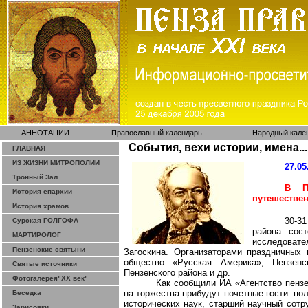
АННОТАЦИИ
Православный календарь
Народный кале
События, вехи истории, имена...
ГЛАВНАЯ
ИЗ ЖИЗНИ МИТРОПОЛИИ
27.05
Тронный Зал
В П
История епархии
путешествен
История храмов
30-3
Сурская ГОЛГОФА
района сост
МАРТИРОЛОГ
исследоват
Пензенские святыни
Загоскина. Организаторами праздничных 
общество «Русская Америка», Пензенс
Святые источники
Пензенского района и др.
Фотогалерея"ХХ век"
Как сообщили ИА «Агентство пензе
на торжества прибудут почетные гости: п
Беседка
исторических наук, старший научный сотр
Зарисовки