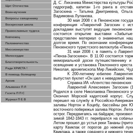
Д. С. Лихачева Министерства культуры Ро
Щит Отечества
гидрограф, капитан 1-го ранга в отста
Загоскина – Татьяна Дмитриевна, Ольга
Воин-мученик
Вадимовна Лупанова.
Вопросы священнику
30 мая
2008 г
. в Пензенском госуд
конференция «Лаврентий Загоскин с ист
Воскресная школа
докладами выступят ведущие пензенские
Православные чудеса
состоится открытие выставки «Забытые
Ковчежец
представлен материал о знаменитых наш
долгое время. По окончании конференци
Паломничество
Пензенского туристского
велоклуба
«Пенза
Миссионерство
31 мая
2008 г
. в память о Лаврент
«
Пенза-Загоскино
». В 11.00 состоится тор
Милосердие
мемориальной доске путешественнику и 
Благотворительность
освящение и установка Поклонного креста
Ради ХРИСТА !
Николая, архиепископа Мир
Ликийских
, Чу
К 200-летнему юбилею Лаврентия 
В помощь болящему
выпустил буклет «Он шел к неведомой зем
Архив
Справка ИА «Агентство пензенских 
Лаврентий Алексеевич Загоскин (
Альманах П Л
Родился в селе
Николаевка
Пензенского у
Газета П П С
Окончил Морской кадетский корпус. Сл
Журнал П Е В
перешел на службу в Российско-Американс
заливы Нортон и
Коцебу
, бассейны рек 
восточного побережья залива Нортон. Лет
острог. Передвигаясь на байдаре, произве
зимой 1842-1843 гг. перебрался на собач
Летом прошел до устья реки
Тананы
(прито
карту
Квикпак
от порогов до нижней лук
Квикпака
, а также среднего и нижнего теч