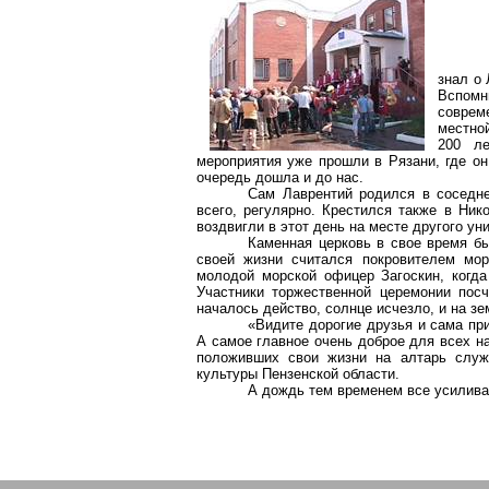
знал о
Вспомн
соврем
местно
200 ле
мероприятия уже прошли в Рязани, где он
очередь дошла и до нас.
Сам Лаврентий родился в сосед
всего, регулярно. Крестился также в Ник
воздвигли в этот день на месте другого у
Каменная церковь в свое время бы
своей жизни считался покровителем мор
молодой морской офицер Загоскин, когда
Участники торжественной церемонии посч
началось действо, солнце исчезло, и на з
«
Видите
дорогие друзья и сама при
А самое главное очень доброе для всех 
положивших свои жизни на алтарь служ
культуры Пензенской области.
А дождь тем временем все усилив