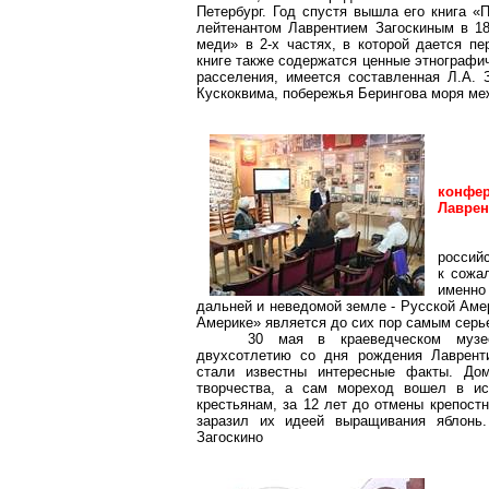
Петербург
. Год спустя вышла его книга «
лейтенантом Лаврентием Загоскиным в 184
меди» в 2-х частях, в которой дается п
книге также содержатся ценные этнографи
расселения, имеется составленная Л.А. 
Кускоквима
, побережья Берингова моря ме
конфе
Лаврен
российс
к сожа
именн
дальней и неведомой земле - Русской Аме
Америке» является до сих пор самым сер
30 мая в краеведческом музее
двухсотлетию со дня рождения Лаврент
стали известны интересные факты. До
творчества, а сам мореход вошел в и
крестьянам, за 12 лет до отмены крепост
заразил их идеей выращивания яблонь.
Загоскино