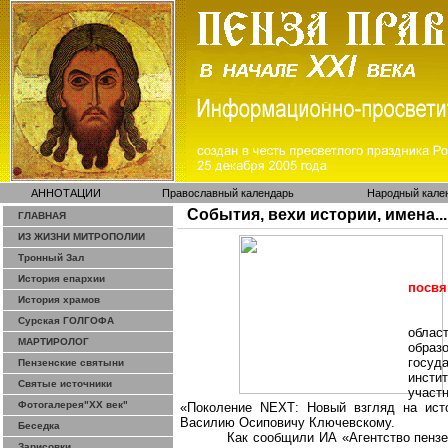
АННОТАЦИИ
Православный календарь
Народный кале
События, вехи истории, имена...
ГЛАВНАЯ
ИЗ ЖИЗНИ МИТРОПОЛИИ
Тронный Зал
История епархии
посвя
История храмов
Сурская ГОЛГОФА
облас
МАРТИРОЛОГ
обра
госуд
Пензенские святыни
инсти
Святые источники
учас
Фотогалерея"ХХ век"
«Поколение
NEXT
: Новый взгляд на ис
Василию Осиповичу Ключевскому.
Беседка
Как сообщили ИА «Агентство пензе
Зарисовки