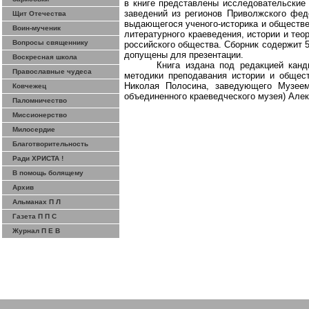
в книге представлены исследовательские
заведений из регионов Приволжского фед
Щит Отечества
выдающегося ученого-историка и обществе
Воин-мученик
литературного краеведения, истории и тео
Вопросы священнику
российского общества. Сборник содержит 5
допущены для презентации.
Воскресная школа
Книга издана под редакцией канд
Православные чудеса
методики преподавания истории и общес
Николая
Полосина
, заведующего Музеем
Ковчежец
объединенного краеведческого музея) Але
Паломничество
Миссионерство
Милосердие
Благотворительность
Ради ХРИСТА !
В помощь болящему
Архив
Альманах П Л
Газета П П С
Журнал П Е В