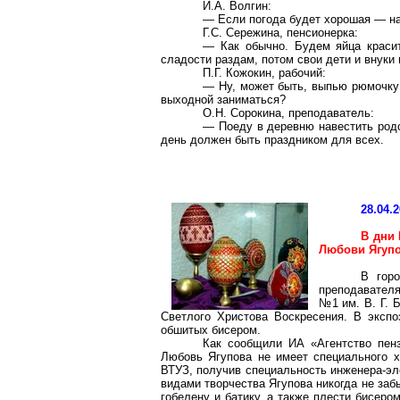
И.А. Волгин:
— Если погода будет хорошая — н
Г.С. Сережина, пенсионерка:
— Как обычно. Будем яйца красит
сладости раздам, потом свои дети и внуки 
П.Г.
Кожокин
, рабочий:
— Ну, может быть, выпью рюмочку 
выходной заниматься?
О.Н. Сорокина, преподаватель:
— Поеду в деревню навестить родс
день должен быть праздником для всех.
28.04.
В дни 
Любови Ягуп
В горо
преподавателя
№1 им.
В. Г.
Светлого Христова Воскресения.
В экспоз
обшитых бисером.
Как сообщили ИА «Агентство пенз
Любовь Ягупова не имеет специального х
ВТУЗ, получив специальность инженера-эл
видами творчества Ягупова никогда не заб
гобелену и батику, а также плести бисеро