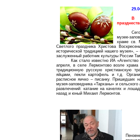
29.0
В м
празднеств
Сег
музее-запо
храме св. 
Светлого праздника Христова Воскресен
исторической традицией нашего музея», –
заслуженный работник культуры России Та
Как стало известно ИА «Агентство 
апреля, в селе
Лермонтово
возле храма 
традиционную русскую христианскую тр
яйцами, пекли картофель и т.д. Орган
расписное яичко –
писанку
. Пришедших н
музея-заповедника «Тарханы» и сельского
развлечений: катание на качелях и лошад
назад и юный Михаил Лермонтов.
Пензен