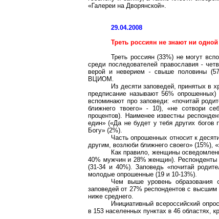
«Галереи
на
Дворянской».
29.04.2008
Треть россиян не знают ни одной
Треть россиян (33%) не могут всп
среди последователей православия - чет
верой и неверием - свыше половины (57
ВЦИОМ.
Из десяти заповедей, принятых в х
предписание называют 56% опрошенных) и
вспоминают про заповеди: «почитай родит
ближнего твоего» - 10), «не сотвори с
процентов). Наименее известны респонден
един» («Да не будет у тебя других богов
Богу» (2%).
Часть опрошенных относит к десят
другим, возлюби ближнего своего» (15%), «ж
Как правило, женщины осведомлены
40% мужчин и 28% женщин). Респонденты с
(31-34 и 40%). Заповедь «почитай роди
молодые
опрошенные (19 и 10-13%).
Чем выше уровень образования 
заповедей от 27% респондентов с высшим 
ниже среднего.
Инициативный всероссийский опро
в 153 населенных пунктах в 46 областях, к