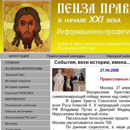
АННОТАЦИИ
Православный календарь
Народный кале
События, вехи истории, имена...
ГЛАВНАЯ
ИЗ ЖИЗНИ МИТРОПОЛИИ
27.04.2008
Тронный Зал
Православные 
История епархии
История храмов
Москва. 27 апр
Воскресение Христо
Сурская ГОЛГОФА
символизирующий победу жизни над смерт
МАРТИРОЛОГ
В храме Христа Спасителя ночное
всея Руси Алексий II. К патриаршей слу
Пензенские святыни
РФ Владимир Путин и Дмитрий Медвед
Святые источники
Иерусалима благодатный огонь.
Фотогалерея"ХХ век"
Пасхальные богослужения прошли в
Москве насчитывается около 700.
Беседка
По данным социологов, в наши д
Зарисовки