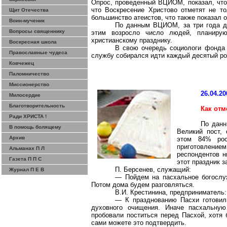
Опрос, проведенный ВЦИОМ, показал, что 
что Воскресение Христово отметят не то
Щит Отечества
большинство атеистов, что также показал о
Воин-мученик
По данным ВЦИОМ, за три года до
Вопросы священнику
этим возросло число людей, планирую
христианскому празднику.
Воскресная школа
В свою очередь социологи фонда 
Православные чудеса
службу собирался идти каждый десятый ро
Ковчежец
Паломничество
Миссионерство
26.04.20
Милосердие
Благотворительность
Как отм
Ради ХРИСТА !
По данн
В помощь болящему
Великий пост,
Архив
этом 84% рос
приготовление
Альманах П Л
респондентов н
Газета П П С
этот праздник
з
П.
Берсенев
, служащий:
Журнал П Е В
— Пойдем на пасхальное богосл
Потом дома будем разговляться.
В.И.
Крестинина
, предприниматель:
— К празднованию Пасхи готовил
духовного очищения. Иначе пасхальну
пробовали поститься перед Пасхой, хотя 
сами можете это подтвердить.