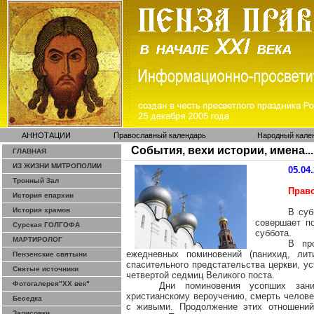
АННОТАЦИИ
Православный календарь
Народный кале
События, вехи истории, имена...
ГЛАВНАЯ
ИЗ ЖИЗНИ МИТРОПОЛИИ
05.04
Тронный Зал
Прав
История епархии
История храмов
В суб
совершает п
Сурская ГОЛГОФА
суббота.
МАРТИРОЛОГ
В пр
ежедневных поминовений (панихид, ли
Пензенские святыни
спасительного
предстательства
церкви, ус
Святые источники
четвертой
седмиц
Великого поста.
Фотогалерея"ХХ век"
Дни поминовения усопших зани
христианскому вероучению, смерть челове
Беседка
с живыми. Продолжение этих отношений
Зарисовки