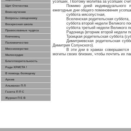
усопших. Поэтому молитва за усопших счи
Помимо дней индивидуального п
Щит Отечества
ежегодные дни общего поминовения усопш
Воин-мученик
суббота мясопустная,
Вопросы священнику
Вселенская родительская суббота,
суббота второй недели Великого по
Воскресная школа
суббота третьей недели Великого п
Православные чудеса
Радоница
(вторник второй недели п
Троицкая родительская суббота (су
Ковчежец
Димитриевская
родительская суббо
Паломничество
Димитрия
Солунского
).
Миссионерство
В эти дни в храмах совершаются 
могилы своих близких, чтобы почтить их па
Милосердие
Благотворительность
Ради ХРИСТА !
В помощь болящему
Архив
Альманах П Л
Газета П П С
Журнал П Е В