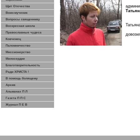
админи
Щит Отечества
Татьян
Воин-мученик
Вопросы священнику
Татьян
Воскресная школа
Православные чудеса
довози
Ковчежец
Паломничество
Миссионерство
Милосердие
Благотворительность
Ради ХРИСТА !
В помощь болящему
Архив
Альманах П Л
Газета П П С
Журнал П Е В