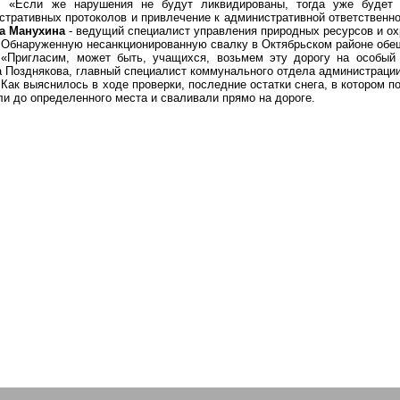
«Если же нарушения не будут ликвидированы, тогда уже будет 
стративных протоколов и привлечение к административной ответственно
а Манухина
- ведущий специалист управления природных ресурсов и о
Обнаруженную несанкционированную свалку в Октябрьском районе обещ
«Пригласим, может быть, учащихся,
возьмем эту дорогу на особый
а Позднякова, главный специалист коммунального отдела администрации
Как выяснилось в ходе проверки, последние остатки снега, в котором п
ли до определенного места и сваливали прямо на дороге.