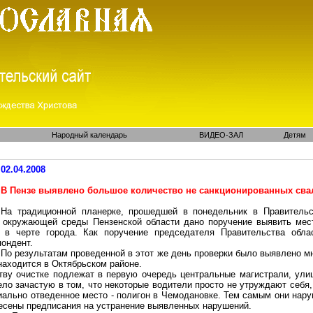
Народный календарь
ВИДЕО-ЗАЛ
Детям
02.04.2008
В Пензе выявлено большое количество не санкционированных сва
На традиционной планерке, прошедшей в понедельник в Правительс
 окружающей среды Пензенской области дано поручение выявить мест
 в черте города. Как поручение председателя Правительства обл
пондент.
По результатам проведенной в этот же день проверки было выявлено м
находится в Октябрьском районе.
тву очистке подлежат в первую очередь центральные магистрали, улиц
ло зачастую в том, что некоторые водители просто не утруждают себя,
циально отведенное место - полигон в
Чемодановке
. Тем самым они нар
есены предписания на устранение выявленных нарушений.