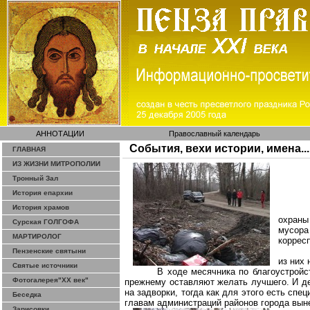
АННОТАЦИИ
Православный календарь
События, вехи истории, имена...
ГЛАВНАЯ
ИЗ ЖИЗНИ МИТРОПОЛИИ
Тронный Зал
История епархии
История храмов
охраны
Сурская ГОЛГОФА
мусора
МАРТИРОЛОГ
коррес
Пензенские святыни
из них 
Святые источники
В ходе месячника по благоустройс
Фотогалерея"ХХ век"
прежнему оставляют желать лучшего. И де
на задворки, тогда как для этого есть спе
Беседка
главам администраций районов города вын
Зарисовки