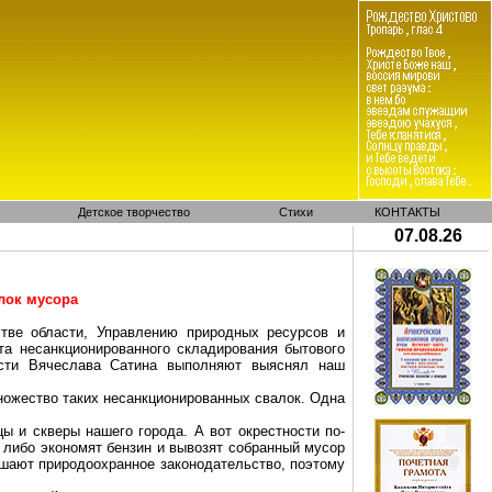
Детское творчество
Стихи
КОНТАКТЫ
07.08.26
лок мусора
тве области, Управлению природных ресурсов и
а несанкционированного складирования бытового
асти Вячеслава Сатина
выполняют
выяснял наш
ножество таких несанкционированных свалок. Одна
ы и скверы нашего города. А вот окрестности по-
 либо экономят бензин и вывозят собранный мусор
ушают природоохранное законодательство, поэтому