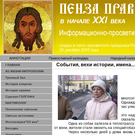
АННОТАЦИИ
Православный календарь
Народный кале
События, вехи истории, имена...
ГЛАВНАЯ
ИЗ ЖИЗНИ МИТРОПОЛИИ
Тронный Зал
История епархии
История храмов
Сурская ГОЛГОФА
многоэт
Однажд
МАРТИРОЛОГ
час ули
Пензенские святыни
это на
Святые источники
сказал
Фотогалерея"ХХ век"
Одна из собак залезла в теплотрассу
от
вони
, жители стали звонить на спецавтобаз
Беседка
Через
несколько дней у дома вновь 
Зарисовки