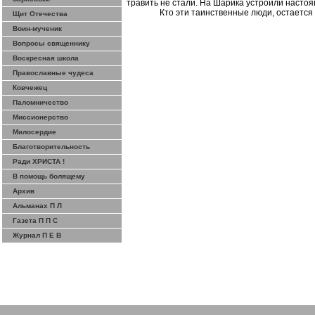
травить не стали.
На
Шарика
устроили настоя
Кто эти таинственные люди, остается 
Щит Отечества
Воин-мученик
Вопросы священнику
Воскресная школа
Православные чудеса
Ковчежец
Паломничество
Миссионерство
Милосердие
Благотворительность
Ради ХРИСТА !
В помощь болящему
Архив
Альманах П Л
Газета П П С
Журнал П Е В