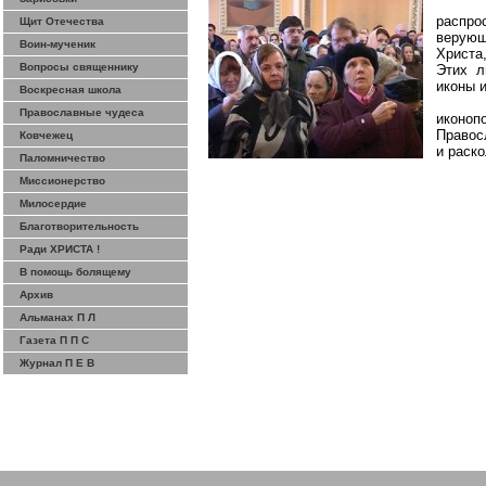
распро
Щит Отечества
верующ
Воин-мученик
Христа
Вопросы священнику
Этих л
иконы 
Воскресная школа
Православные чудеса
иконоп
Правос
Ковчежец
и раск
Паломничество
Миссионерство
Милосердие
Благотворительность
Ради ХРИСТА !
В помощь болящему
Архив
Альманах П Л
Газета П П С
Журнал П Е В