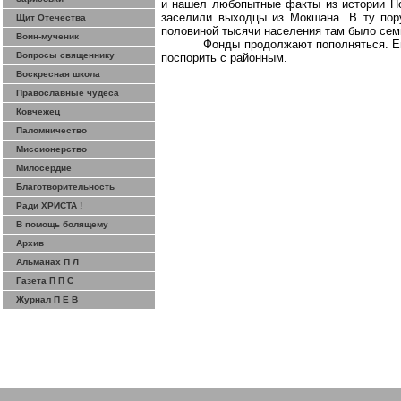
и нашел любопытные факты из истории П
заселили выходцы из
Мокшана
. В ту по
Щит Отечества
половиной тысячи населения там было се
Воин-мученик
Фонды продолжают пополняться. Ещ
Вопросы священнику
поспорить с
районным
.
Воскресная школа
Православные чудеса
Ковчежец
Паломничество
Миссионерство
Милосердие
Благотворительность
Ради ХРИСТА !
В помощь болящему
Архив
Альманах П Л
Газета П П С
Журнал П Е В