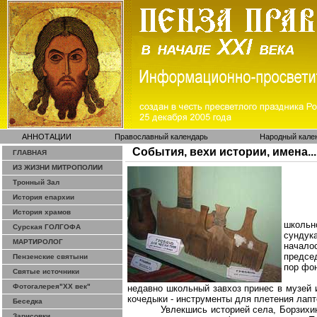
АННОТАЦИИ
Православный календарь
Народный кале
События, вехи истории, имена...
ГЛАВНАЯ
ИЗ ЖИЗНИ МИТРОПОЛИИ
Тронный Зал
История епархии
История храмов
школьн
Сурская ГОЛГОФА
сундук
МАРТИРОЛОГ
начало
предсе
Пензенские святыни
пор фо
Святые источники
Фотогалерея"ХХ век"
недавно школьный завхоз принес в музей 
кочедыки - инструменты для плетения лапт
Беседка
Увлекшись историей села,
Борзихи
Зарисовки