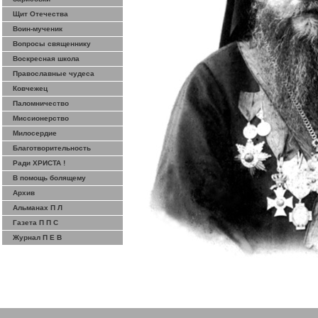
Щит Отечества
Воин-мученик
Вопросы священнику
Воскресная школа
Православные чудеса
Ковчежец
Паломничество
Миссионерство
Милосердие
Благотворительность
Ради ХРИСТА !
В помощь болящему
Архив
Альманах П Л
Газета П П С
Журнал П Е В