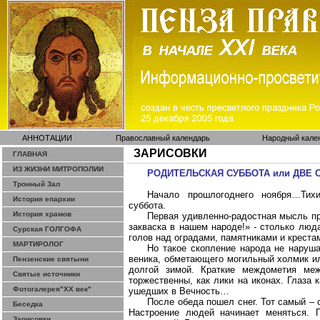
АННОТАЦИИ
Православный календарь
Народный кале
ЗАРИСОВКИ
ГЛАВНАЯ
ИЗ ЖИЗНИ МИТРОПОЛИИ
РОДИТЕЛЬСКАЯ СУББОТА или ДВЕ
Тронный Зал
Начало прошлогоднего ноября…Тихи
История епархии
суббота.
История храмов
Первая удивленно-радостная мысль пр
закваска в нашем народе!» - столько люд
Сурская ГОЛГОФА
голов над оградами, памятниками и крест
МАРТИРОЛОГ
Но такое скопление народа не наруш
веника, обметающего могильный холмик ил
Пензенские святыни
долгой зимой. Краткие междометия ме
Святые источники
торжественны, как лики на иконах. Глаза 
Фотогалерея"ХХ век"
ушедших в Вечность…
После обеда пошел снег. Тот самый – 
Беседка
Настроение людей начинает меняться. П
Зарисовки