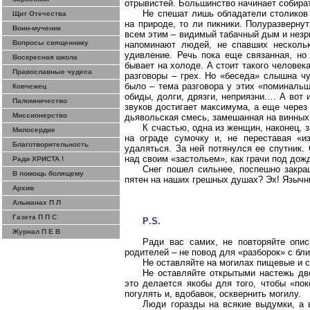
отрывистей. Большинство начинает собира
Не спешат лишь обладатели столиков 
Щит Отечества
на природе, то ли пикники. Полуразвернут
Воин-мученик
всем этим – видимый табачный дым и незр
Вопросы священнику
напоминают людей, не спавших нескольк
удивление. Речь пока еще связанная, но
Воскресная школа
бывает на холоде. А стоит такого человек
Православные чудеса
разговоры – грех. Но «беседа» слышна чу
было – тема разговора у этих «поминаль
Ковчежец
обиды, долги,
дрязги
, неприязни.… А вот 
Паломничество
звуков достигает максимума, а еще через 
Миссионерство
дьявольская смесь, замешанная на винных 
К счастью, одна из женщин, наконец, 
Милосердие
на ограде сумочку и, не переставая «
Благотворительность
удаляться. За ней потянулся ее спутник.
над своим «застольем», как грачи под дожд
Ради ХРИСТА !
Снег пошел сильнее, поспешно закра
В помощь болящему
пятен на наших грешных душах? Эх! Язычни
Архив
Альманах П Л
Газета П П С
P
.
S
.
Журнал П Е В
Ради вас самих, не повторяйте опи
родителей – не повод для «разборок»
с
бли
Не оставляйте на могилах пищевые и 
Не оставляйте открытыми настежь две
это делается якобы для того, чтобы «пок
погулять и, вдобавок, осквернить могилу.
Люди
горазды
на всякие выдумки, а 