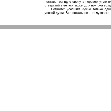
поставь горящую свечу в перевернутую п
отверстий в ее горлышке
для притока возд
Помните: усопшим нужно только одн
упокой души. Все остальное – от лукавого.